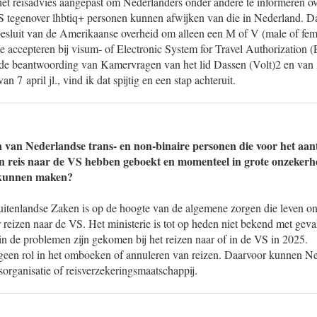
t reisadvies aangepast om Nederlanders onder andere te informeren over
S tegenover lhbtiq+ personen kunnen afwijken van die in Nederland. Da
besluit van de Amerikaanse overheid om alleen een M of V (male of fema
te accepteren bij visum- of Electronic System for Travel Authorization
 de beantwoording van Kamervragen van het lid Dassen (Volt)2 en van
n 7 april jl., vind ik dat spijtig en een stap achteruit.
 van Nederlandse trans- en non-binaire personen die voor het aa
 reis naar de VS hebben geboekt en momenteel in grote onzekerhei
g kunnen maken?
uitenlandse Zaken is op de hoogte van de algemene zorgen die leven o
 reizen naar de VS. Het ministerie is tot op heden niet bekend met gev
in de problemen zijn gekomen bij het reizen naar of in de VS in 2025.
t geen rol in het omboeken of annuleren van reizen. Daarvoor kunnen Ne
organisatie of reisverzekeringsmaatschappij.