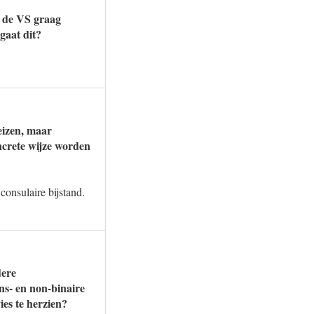
r de VS graag
gaat dit?
eizen, maar
ncrete wijze worden
onsulaire bijstand.
dere
ans- en non-binaire
ies te herzien?