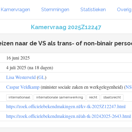
Kamervragen
Stemmingen
Statistieken
Overi
Kamervraag 2025Z12247
izen naar de VS als trans- of non-binair pers
16 juni 2025
4 juli 2025 (na 18 dagen)
Lisa Westerveld
(
GL
)
Caspar Veldkamp
(minister sociale zaken en werkgelegenheid) (
NS
internationaal
internationale samenwerking
recht
staatsrecht
https://zoek.officielebekendmakingen.nl/kv-tk-2025Z12247.html
https://zoek.officielebekendmakingen.nl/ah-tk-20242025-2643.html