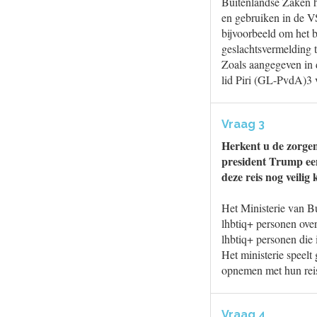
Buitenlandse Zaken he
en gebruiken in de V
bijvoorbeeld om het 
geslachtsvermelding 
Zoals aangegeven in
lid Piri (GL-PvdA)3 va
Vraag 3
Herkent u de zorgen
president Trump een
deze reis nog veili
Het Ministerie van B
lhbtiq+ personen over
lhbtiq+ personen die 
Het ministerie speel
opnemen met hun reis
Vraag 4