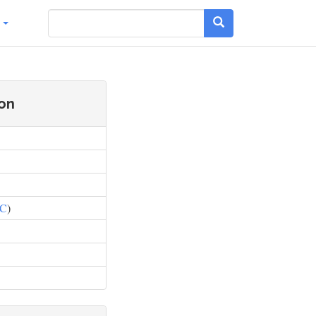
g
oon
C
)