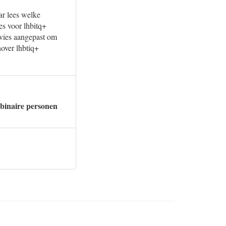
ar lees welke
ies voor lhbitq+
dvies aangepast om
nover lhbtiq+
-binaire personen