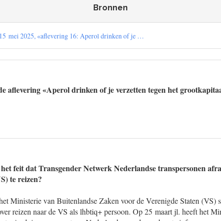
Bronnen
5 mei 2025, «aflevering 16: Aperol drinken of je …
e aflevering «Aperol drinken of je verzetten tegen het grootkapit
p het feit dat Transgender Netwerk Nederlandse transpersonen afr
S) te reizen?
 het Ministerie van Buitenlandse Zaken voor de Verenigde Staten (VS) s
over reizen naar de VS als lhbtiq+ persoon. Op 25 maart jl. heeft het Mi