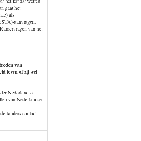
 het feit dat wetten
n gaat het
le) als
 (ESTA)-aanvragen.
 Kamervragen van het
ntreden van
d leven of zij wel
nder Nederlandse
allen van Nederlandse
derlanders contact