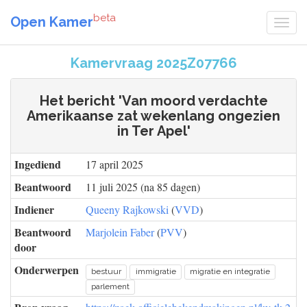
beta
Open Kamer
Kamervraag 2025Z07766
Het bericht 'Van moord verdachte
Amerikaanse zat wekenlang ongezien
in Ter Apel'
Ingediend
17 april 2025
Beantwoord
11 juli 2025 (na 85 dagen)
Indiener
Queeny Rajkowski
(
VVD
)
Beantwoord
Marjolein Faber
(
PVV
)
door
Onderwerpen
bestuur
immigratie
migratie en integratie
parlement