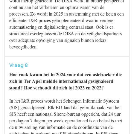
wordt hierop geacteerd. De DISA werkt in breder perspectief
continu aan het verbeteren en optimaliseren van de
processen. Zo wordt in 2025 in afstemming met de keten een
efficiënter I&R-proces geïmplementeerd waarin verdere
automatisering en digitalisering centraal staat. Ook is er
structureel overleg tussen de DISA en de veiligheidspartners
over adequate opvolging van signalen binnen ieders
bevoegdheden.
Vraag 8
Hoe vaak kwam het in 2024 voor dat een asielzoeker die
zich in Ter Apel meldde internationaal gesignaleerd
stond? Hoe verhoudt dit zich tot 2023 en 2022?
In het I&R proces wordt het Schengen Informatie Systeem
(SIS) geraadpleegd. Elk EU-land dat gebruikmaakt van het
SIS heeft een nationaal Sirene-bureau opgericht, dat 24 uur
per dag en 7 dagen per week operationeel is en belast is met
de uitwisseling van informatie en de coördinatie van de
activiteiten in verband met SIS-signaleringen. In SIS staan