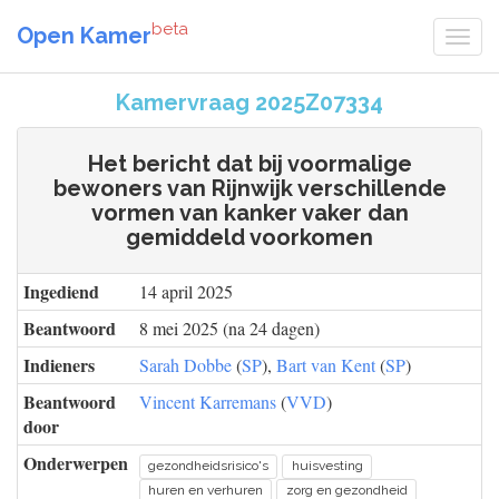
beta
Open Kamer
Kamervraag 2025Z07334
Het bericht dat bij voormalige
bewoners van Rijnwijk verschillende
vormen van kanker vaker dan
gemiddeld voorkomen
Ingediend
14 april 2025
Beantwoord
8 mei 2025 (na 24 dagen)
Indieners
Sarah Dobbe
(
SP
),
Bart van Kent
(
SP
)
Beantwoord
Vincent Karremans
(
VVD
)
door
Onderwerpen
gezondheidsrisico's
huisvesting
huren en verhuren
zorg en gezondheid