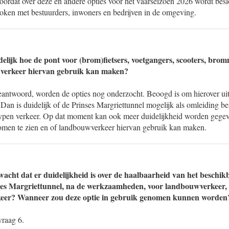
Voordat over deze en andere opties voor het vaarseizoen 2026 wordt bes
oken met bestuurders, inwoners en bedrijven in de omgeving.
lijk hoe de pont voor (brom)fietsers, voetgangers, scooters, bromm
wverkeer hiervan gebruik kan maken?
geantwoord, worden de opties nog onderzocht. Beoogd is om hierover uit
 Dan is duidelijk of de Prinses Margriettunnel mogelijk als omleiding 
typen verkeer. Op dat moment kan ook meer duidelijkheid worden gegev
komen te zien en of landbouwverkeer hiervan gebruik kan maken.
cht dat er duidelijkheid is over de haalbaarheid van het beschi
nses Margriettunnel, na de werkzaamheden, voor landbouwverkeer,
eer? Wanneer zou deze optie in gebruik genomen kunnen worden
vraag 6.