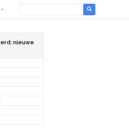
g
eerd: nieuwe
l