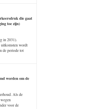
rkeersdruk die gaat
ng toe zijn)
g in 2031).
e uitkomsten wordt
 de periode tot
temd worden om de
derhoud. Als de
f wegen
nder voor de