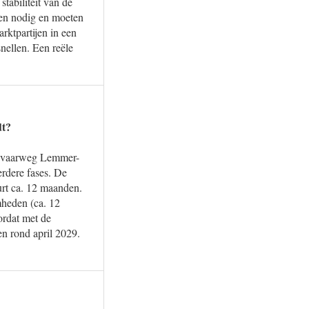
tabiliteit van de
sten nodig en moeten
ktpartijen in een
nellen. Een reële
dt?
fdvaarweg Lemmer-
erdere fases. De
urt ca. 12 maanden.
heden (ca. 12
ordat met de
n rond april 2029.