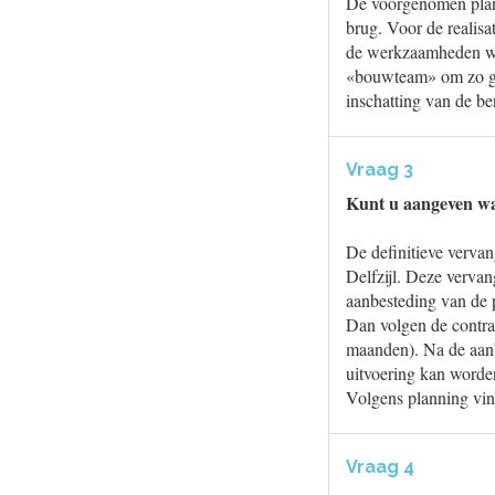
De voorgenomen plann
brug. Voor de realisat
de werkzaamheden wor
«bouwteam» om zo gez
inschatting van de ben
Vraag 3
Kunt u aangeven waa
De definitieve verv
Delfzijl. Deze vervan
aanbesteding van de p
Dan volgen de contra
maanden). Na de aanb
uitvoering kan worde
Volgens planning vind
Vraag 4