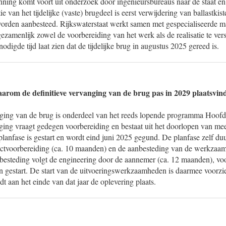
ing komt voort uit onderzoek door ingenieursbureaus naar de staat en s
ie van het tijdelijke (vaste) brugdeel is eerst verwijdering van ballastki
den aanbesteed. Rijkswaterstaat werkt samen met gespecialiseerde mar
amenlijk zowel de voorbereiding van het werk als de realisatie te vers
odigde tijd laat zien dat de tijdelijke brug in augustus 2025 gereed is.
rom de definitieve vervanging van de brug pas in 2029 plaatsvin
anging van de brug is onderdeel van het reeds lopende programma Hoo
ging vraagt gedegen voorbereiding en bestaat uit het doorlopen van me
lanfase is gestart en wordt eind juni 2025 gegund. De planfase zelf du
ctvoorbereiding (ca. 10 maanden) en de aanbesteding van de werkzaam
esteding volgt de engineering door de aannemer (ca. 12 maanden), vo
n gestart. De start van de uitvoeringswerkzaamheden is daarmee voorzie
t aan het einde van dat jaar de oplevering plaats.