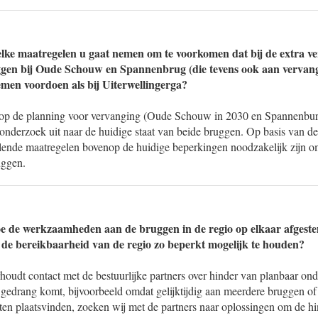
ke maatregelen u gaat nemen om te voorkomen dat bij de extra ve
gen bij Oude Schouw en Spannenbrug (die tevens ook aan vervangi
emen voordoen als bij Uiterwellingerga?
 op de planning voor vervanging (Oude Schouw in 2030 en Spannenbur
 onderzoek uit naar de huidige staat van beide bruggen. Op basis van d
lende maatregelen bovenop de huidige beperkingen noodzakelijk zijn om
uggen.
e de werkzaamheden aan de bruggen in de regio op elkaar afges
 de bereikbaarheid van de regio zo beperkt mogelijk te houden?
houdt contact met de bestuurlijke partners over hinder van planbaar on
t gedrang komt, bijvoorbeeld omdat gelijktijdig aan meerdere bruggen o
 plaatsvinden, zoeken wij met de partners naar oplossingen om de hi