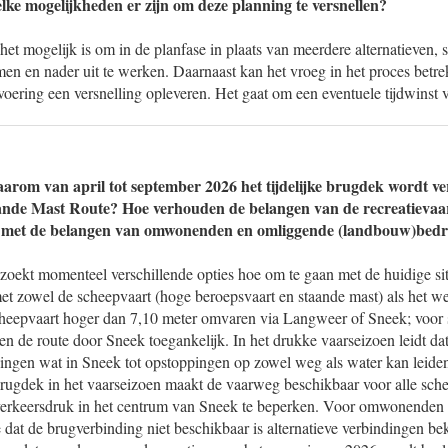
ke mogelijkheden er zijn om deze planning te versnellen?
et mogelijk is om in de planfase in plaats van meerdere alternatieven, s
mmen en nader uit te werken. Daarnaast kan het vroeg in het proces betr
voering een versnelling opleveren. Het gaat om een eventuele tijdwinst
rom van april tot september 2026 het tijdelijke brugdek wordt ve
ande Mast Route? Hoe verhouden de belangen van de recreatievaa
h met de belangen van omwonenden en omliggende (landbouw)bedr
zoekt momenteel verschillende opties hoe om te gaan met de huidige sit
t zowel de scheepvaart (hoge beroepsvaart en staande mast) als het we
heepvaart hoger dan 7,10 meter omvaren via Langweer of Sneek; voor 
een de route door Sneek toegankelijk. In het drukke vaarseizoen leidt dat
ingen wat in Sneek tot opstoppingen op zowel weg als water kan leiden
brugdek in het vaarseizoen maakt de vaarweg beschikbaar voor alle sche
verkeersdruk in het centrum van Sneek te beperken. Voor omwonenden 
 dat de brugverbinding niet beschikbaar is alternatieve verbindingen b