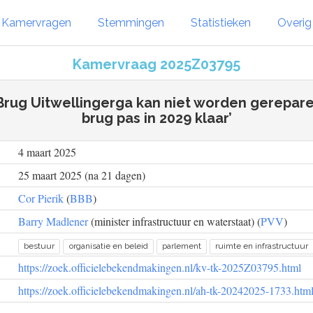
Kamervragen
Stemmingen
Statistieken
Overi
Kamervraag 2025Z03795
 ‘Brug Uitwellingerga kan niet worden gerepar
brug pas in 2029 klaar’
4 maart 2025
25 maart 2025 (na 21 dagen)
Cor Pierik
(
BBB
)
Barry Madlener
(minister infrastructuur en waterstaat) (
PVV
)
bestuur
organisatie en beleid
parlement
ruimte en infrastructuur
https://zoek.officielebekendmakingen.nl/kv-tk-2025Z03795.html
https://zoek.officielebekendmakingen.nl/ah-tk-20242025-1733.htm