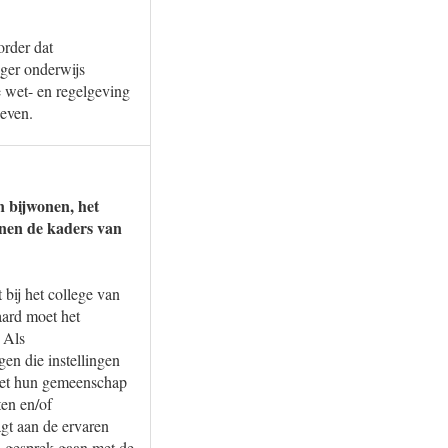
order dat
oger onderwijs
te wet- en regelgeving
geven.
n bijwonen, het
nnen de kaders van
 bij het college van
aard moet het
 Als
gen die instellingen
 met hun gemeenschap
ten en/of
agt aan de ervaren
 in gesprek gaan met de