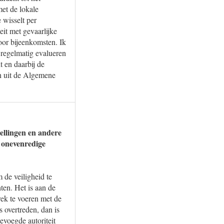
et de lokale
 wisselt per
eit met gevaarlijke
voor bijeenkomsten. Ik
 regelmatig evalueren
 en daarbij de
en uit de Algemene
tellingen en andere
 onevenredige
 de veiligheid te
ten. Het is aan de
rek te voeren met de
 overtreden, dan is
evoegde autoriteit