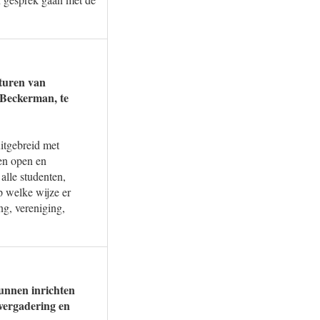
sturen van
d Beckerman, te
uitgebreid met
een open en
alle studenten,
p welke wijze er
ng, vereniging,
kunnen inrichten
vergadering en