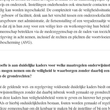
ijs en onderzoek. Instellingen onderhouden ook structurele contacten m
ig kan worden ingeschakeld. De complexiteit van de veiligheidssituatie
er gebouw of faciliteit, denk aan het verschil tussen een onderzoeksfacilit
ursgebouw met administratie, de fietsenstalling of een vergaderzaaltje 
 dat zij in hun zorg voor een veilige leer- en werkomgeving hun beleid
gemeenschap betrekken via de medezeggenschap en de raden van toezicht
lgeving in acht nemen, inclusief de rechten en plichten die voortvloei
sbescherming (AVG).
oefte is aan duidelijke kaders voor welke maatregelen onderwijsins
en mogen nemen om de veiligheid te waarborgen zonder daarbij een
p de grondrechten?
 de geldende wet- en regelgeving voldoende duidelijke kaders biedt om
ijsinstellingen zonder dat daarbij inbreuk wordt gemaakt op grondrech
n deze kaders hun veiligheidsbeleid vorm te geven en hierover het gesp
s er hierbij onduidelijkheden bestaan, fouten worden gemaakt of regels
deze gemeenschap om dit kenbaar te maken bij de instelling of bij een b