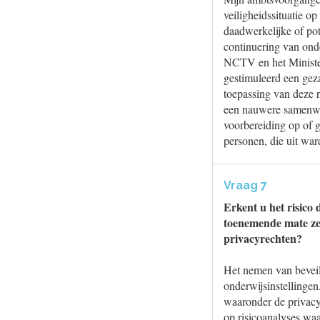
veiligheidssituatie 
daadwerkelijke of po
continuering van onde
NCTV en het Minister
gestimuleerd een gez
toepassing van deze ri
een nauwere samenwer
voorbereiding op of g
personen, die uit war
Vraag 7
Erkent u het risico 
toenemende mate ze
privacyrechten?
Het nemen van beveil
onderwijsinstellingen
waaronder de privacyr
op risicoanalyses waa