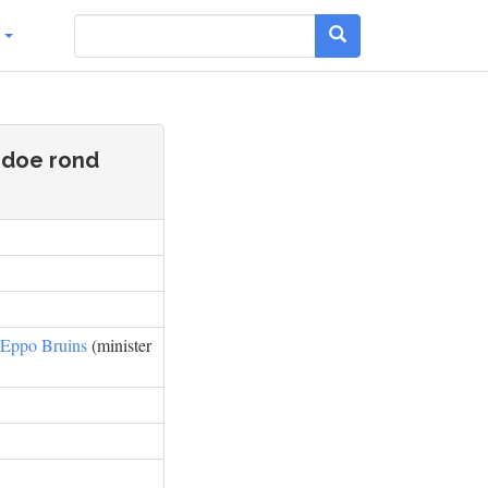
g
edoe rond
Eppo Bruins
(minister