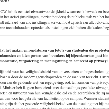
reden?
 OCW heb ik een stelselverantwoordelijkheid waarmee ik bewaak en bev
 in het stelsel (instellingen, toezichthouders) de publieke taak van het h
rdt uiteraard van alle instellingen verwacht dat zij zich aan alle relevan
rse toezichthouders optreden als instellingen zich buiten die kaders be
at het maken en rondsturen van foto’s van studenten die proteste
eenkomsten en laten posten van bewakers bij bijeenkomsten past bi
monstratie, vergadering en meningsuiting en het recht op privacy?
jkheid voor het veiligheidsbeleid van universiteiten en hogescholen ligt
kbaar is door de medezeggenschapsraden en de raad van toezicht. Uiter
doen aan de geldende wet- en regelgeving, ook ten aanzien van privacy.
jk Minister heb ik geen bemoeienis met de instellingsspecifieke afwegin
kelen en uitvoeren van hun veiligheidsbeleid en de gesprekken die zij
aarden voor het gebruik van faciliteiten op de campus. Wanneer studen
g zijn dat het gevoerde veiligheidsbeleid van de instelling niet bijdra
 is met wet- en regelgeving acht ik het van groot belang dat zij hierover