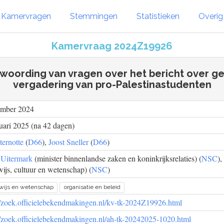
Kamervragen
Stemmingen
Statistieken
Overi
Kamervraag 2024Z19926
woording van vragen over het bericht over g
vergadering van pro-Palestinastudenten
ember 2024
uari 2025 (na 42 dagen)
ternotte
(
D66
),
Joost Sneller
(
D66
)
 Uitermark
(minister binnenlandse zaken en koninkrijksrelaties) (
NSC
),
ijs, cultuur en wetenschap) (
NSC
)
wijs en wetenschap
organisatie en beleid
//zoek.officielebekendmakingen.nl/kv-tk-2024Z19926.html
//zoek.officielebekendmakingen.nl/ah-tk-20242025-1020.html