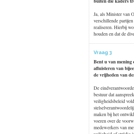
buiten die kaders t
Ja, als Minister van
verschillende partijen
realiseren. Hierbij wo
houden en dat de dive
Vraag 3
Bent u van mening d
afluisteren van bij
de vrijheden van de
De eindverantwoordeli
bestuur dat aanspree
veiligheidsbeleid vol
stelselverantwoordeli
maken bij het ontwik
voeren over de voorw
medewerkers van menin
veiligheid of strijdig