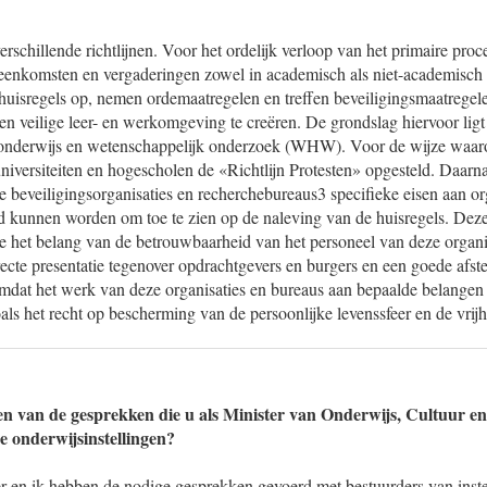
verschillende richtlijnen. Voor het ordelijk verloop van het primaire pro
eenkomsten en vergaderingen zowel in academisch als niet-academisch 
ij huisregels op, nemen ordemaatregelen en treffen beveiligingsmaatrege
 en veilige leer- en werkomgeving te creëren. De grondslag hiervoor ligt 
 onderwijs en wetenschappelijk onderzoek (WHW). Voor de wijze waar
versiteiten en hogescholen de «Richtlijn Protesten» opgesteld. Daarnaa
re beveiligingsorganisaties en recherchebureaus3 specifieke eisen aan or
d kunnen worden om toe te zien op de naleving van de huisregels. Deze
 het belang van de betrouwbaarheid van het personeel van deze organis
rrecte presentatie tegenover opdrachtgevers en burgers en een goede af
omdat het werk van deze organisaties en bureaus aan bepaalde belangen
als het recht op bescherming van de persoonlijke levenssfeer en de vri
ten van de gesprekken die u als Minister van Onderwijs, Cultuur 
e onderwijsinstellingen?
 en ik hebben de nodige gesprekken gevoerd met bestuurders van inste