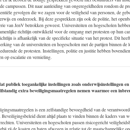
op de campussen. Dit naar aanleiding van ongeregeldheden rondom de pr
tentiële gevolgen die we zagen voor de veiligheid van personen, de ge
rwijs en onderzoek. Bij deze gesprekken zijn ook de politie, het openba
ie van JenV betrokken geweest. Universiteiten en hogescholen hebbe
amenlijke richtlijn ontwikkeld voor de omgang met protesten op hun c
chtlijn is afhankelijk van de specifieke situatie van het protest. Dit hee
king van de universiteiten en hogescholen met de partijen binnen de l
edurende de protesten. Instellingen, politie en justitie hebben bovendi
en op escalatie en vernieling.
dat publiek toegankelijke instellingen zoals onderwijsinstellingen e
lfstandig extra beveiligingsmaatregelen nemen waarmee een inbr
igingsmaatregelen is een zelfstandige bevoegdheid van de verantwoorde
. Beveiligingsbeleid dient altijd plaats te vinden binnen de kaders van w
echten. Universiteiten en hogescholen passen risicogericht veiligheids
rbij zij de kosten en baten afwegen in relatie tot de maatschappelijke op