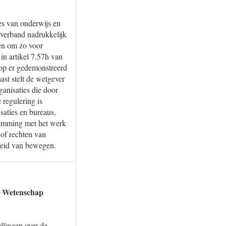
ces van onderwijs en
verband nadrukkelijk
len om zo voor
in artikel 7.57h van
op er gedemonstreerd
st stelt de wetgever
ganisaties die door
 regulering is
aties en bureaus,
stemming met het werk
 of rechten van
jheid van bewegen.
en Wetenschap
llingen over de