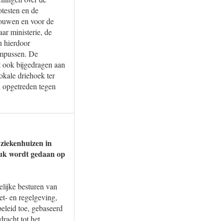
otesten en de
bouwen en voor de
ar ministerie, de
n hierdoor
ampussen. De
ft ook bijgedragen aan
okale driehoek ter
en opgetreden tegen
n ziekenhuizen in
euk wordt gedaan op
lijke besturen van
et- en regelgeving,
beleid toe, gebaseerd
dracht tot het