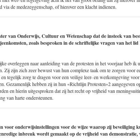
eld via de medezeggenschap, of hierover een klacht indienen.
ster van Onderwijs, Cultuur en Wetenschap dat de insteek van be
 bijeenkomsten, zoals besproken in de schriftelijke vragen van het li
lijke overleggen naar aanleiding van de protesten in het voorjaar heb ik 
n. Zij zijn zich zeer bewust van hun complexe taak om te zorgen voor 
en tegelijk zorg te dragen voor een veilige leer- en werkomgeving voor 
n. Gezamenlijk hebben zij in hun «Richtlijn Protesten»2 aangegeven o
den en hierin uitgesproken dat zij het recht op vrijheid van meningsuiti
ing van harte ondersteunen.
en voor onderwijsinstellingen voor de wijze waarop zij beveiliging 
nredige inbreuk wordt gemaakt op de vrijheid van demonstratie, 