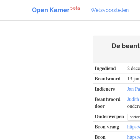
beta
Open Kamer
Wetsvoorstellen
De beant
Ingediend
2 dec
Beantwoord
13 jan
Indieners
Jan Pa
Beantwoord
Judith
door
onderw
Onderwerpen
onder
Bron vraag
https:
Bron
https: