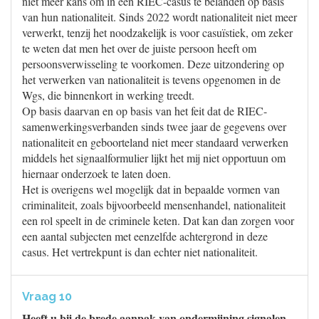
niet meer kans om in een RIEC-casus te belanden op basis
van hun nationaliteit. Sinds 2022 wordt nationaliteit niet meer
verwerkt, tenzij het noodzakelijk is voor casuïstiek, om zeker
te weten dat men het over de juiste persoon heeft om
persoonsverwisseling te voorkomen. Deze uitzondering op
het verwerken van nationaliteit is tevens opgenomen in de
Wgs, die binnenkort in werking treedt.
Op basis daarvan en op basis van het feit dat de RIEC-
samenwerkingsverbanden sinds twee jaar de gegevens over
nationaliteit en geboorteland niet meer standaard verwerken
middels het signaalformulier lijkt het mij niet opportuun om
hiernaar onderzoek te laten doen.
Het is overigens wel mogelijk dat in bepaalde vormen van
criminaliteit, zoals bijvoorbeeld mensenhandel, nationaliteit
een rol speelt in de criminele keten. Dat kan dan zorgen voor
een aantal subjecten met eenzelfde achtergrond in deze
casus. Het vertrekpunt is dan echter niet nationaliteit.
Vraag 10
Heeft u bij de brede aanpak van ondermijning signalen