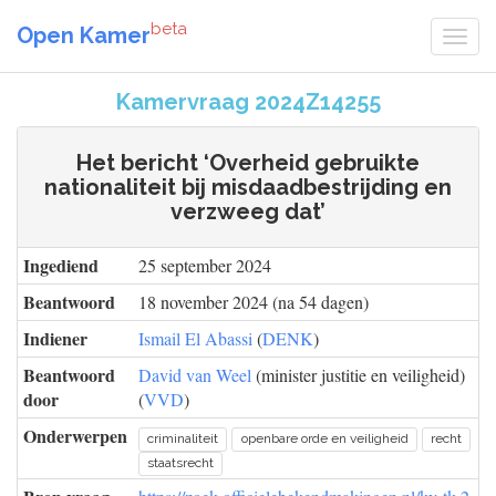
beta
Open Kamer
Kamervraag 2024Z14255
Het bericht ‘Overheid gebruikte
nationaliteit bij misdaadbestrijding en
verzweeg dat’
Ingediend
25 september 2024
Beantwoord
18 november 2024 (na 54 dagen)
Indiener
Ismail El Abassi
(
DENK
)
Beantwoord
David van Weel
(minister justitie en veiligheid)
door
(
VVD
)
Onderwerpen
criminaliteit
openbare orde en veiligheid
recht
staatsrecht