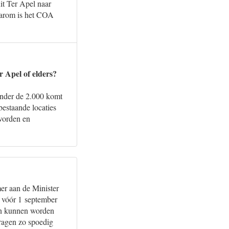
it Ter Apel naar
daarom is het COA
r Apel of elders?
onder de 2.000 komt
estaande locaties
 worden en
er aan de Minister
g vóór 1 september
ijn kunnen worden
vragen zo spoedig