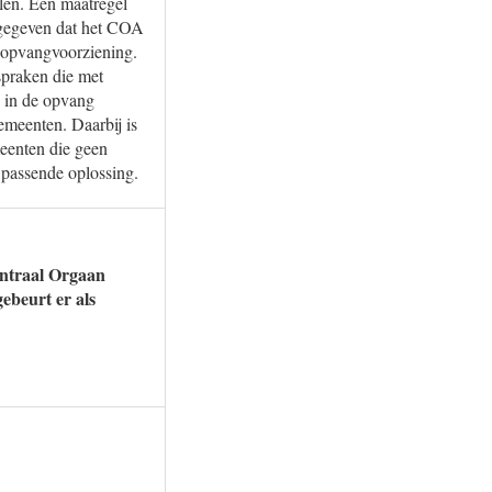
len. Een maatregel
angegeven dat het COA
n opvangvoorziening.
spraken die met
 in de opvang
emeenten. Daarbij is
eenten die geen
 passende oplossing.
entraal Orgaan
ebeurt er als