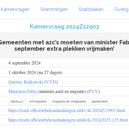
Kamervragen
Stemmingen
Statistieken
Overi
Kamervraag 2024Z12903
‘Gemeenten met azc’s moeten van minister Fab
september extra plekken vrijmaken’
4 september 2024
1 oktober 2024 (na 27 dagen)
Queeny Rajkowski
(
VVD
)
Marjolein Faber
(minister asiel en migratie) (
PVV
)
bestuur
immigratie
migratie en integratie
parlement
https://zoek.officielebekendmakingen.nl/kv-tk-2024Z12903.html
https://zoek.officielebekendmakingen.nl/ah-tk-20242025-125.html