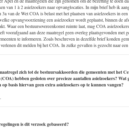
r Apel en de maatregelen die zijn genomen om de bezetting te doen da
tsen van 1 à 2 asielzoekers naar opvanglocaties. In mijn brief heb ik a
en 3a van de Wet COA is belast met het plaatsen van asielzoekers in ee
elke opvangvoorziening een asielzoeker wordt geplaatst, binnen de af
kt. Waar een bestuursovereenkomst ruimte laat, mag COA asielzoekers
eeft voorafgaand aan deze maatregel geen overleg plaatsgevonden met g
eenten te informeren. Zoals beschreven in dezelfde brief konden gem
erlenen dit melden bij het COA. In zulke gevallen is gezocht naar een
maatregel zich tot de bestuursakkoorden die gemeenten met het C
 (COA) hebben gesloten over precieze aantallen asielzoekers? Wat g
op basis hiervan geen extra asielzoekers op te kunnen vangen?
.
regelingen is dit verzoek gebaseerd?