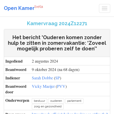
beta
Open Kamer
Kamervraag 2024Z12271
Het bericht 'Ouderen komen zonder
hulp te zitten in zomervakantie: ‘Zoveel
mogelijk proberen zelf te doen’'
Ingediend
2 augustus 2024
Beantwoord
9 oktober 2024 (na 68 dagen)
Indiener
Sarah Dobbe
(
SP
)
Beantwoord
Vicky Maeijer
(
PVV
)
door
Onderwerpen
bestuur
ouderen
parlement
zorg en gezondheid