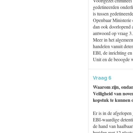
Voortgezet crimineel
gedetineerden onderli
is tussen gedetineerd
Openbaar Ministerie 
dan ook doorlopend a
antwoord op vraag 3.
Meer in het algemeen 
handelen vanuit deten
EBI, de inrichting en
Unit en de beoogde w
Vraag 6
Waarom zijn, ondank
Veiligheid van novem
kopstuk te kunnen 
Er is in de afgelopen
EBI-waardige detentie
de hand van haalbaarhe
breiden met 12 plaat