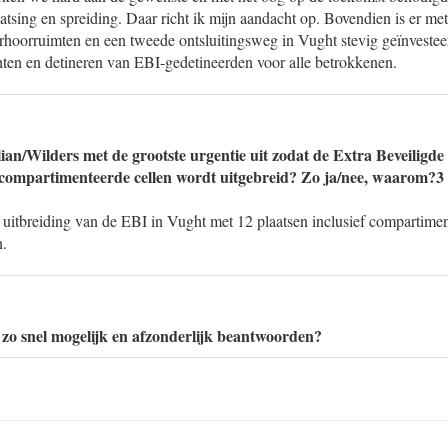
atsing en spreiding. Daar richt ik mijn aandacht op. Bovendien is er me
erhoorruimten en een tweede ontsluitingsweg in Vught stevig geïnvesteer
ten en detineren van EBI-gedetineerden voor alle betrokkenen.
ian/Wilders met de grootste urgentie uit zodat de Extra Beveiligde
ecompartimenteerde cellen wordt uitgebreid? Zo ja/nee, waarom?3
de uitbreiding van de EBI in Vught met 12 plaatsen inclusief compartime
n.
zo snel mogelijk en afzonderlijk beantwoorden?