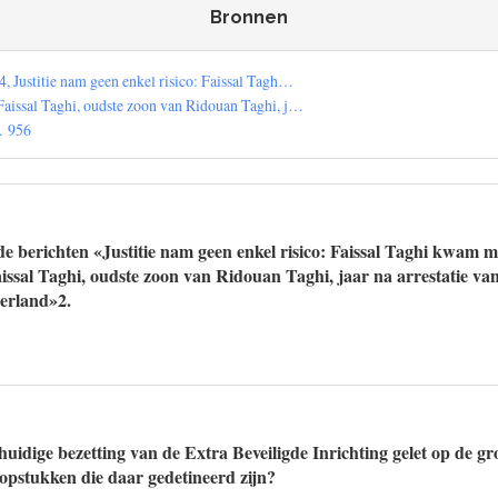
Bronnen
4, Justitie nam geen enkel risico: Faissal Tagh…
 Faissal Taghi, oudste zoon van Ridouan Taghi, j…
. 956
e berichten «Justitie nam geen enkel risico: Faissal Taghi kwam me
ssal Taghi, oudste zoon van Ridouan Taghi, jaar na arrestatie va
derland»2.
uidige bezetting van de Extra Beveiligde Inrichting gelet op de gr
kopstukken die daar gedetineerd zijn?