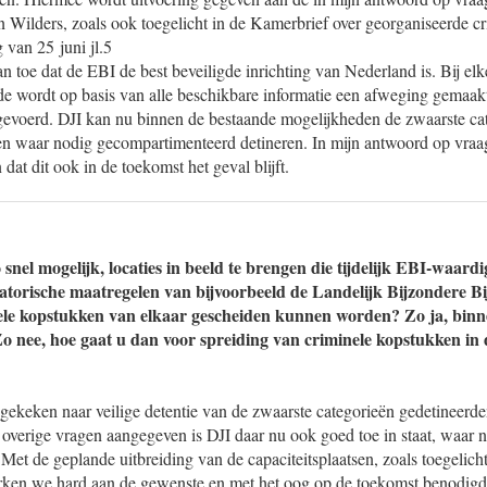
n Wilders, zoals ook toegelicht in de Kamerbrief over georganiseerde crim
 van 25 juni jl.5
n toe dat de EBI de best beveiligde inrichting van Nederland is. Bij elk
de wordt op basis van alle beschikbare informatie een afweging gemaakt
gevoerd. DJI kan nu binnen de bestaande mogelijkheden de zwaarste ca
 en waar nodig gecompartimenteerd detineren. In mijn antwoord op vraag
dat dit ook in de toekomst het geval blijft.
 snel mogelijk, locaties in beeld te brengen die tijdelijk EBI-waa
torische maatregelen van bijvoorbeeld de Landelijk Bijzondere Bi
ele kopstukken van elkaar gescheiden kunnen worden? Zo ja, binne
 Zo nee, hoe gaat u dan voor spreiding van criminele kopstukken in 
ekeken naar veilige detentie van de zwaarste categorieën gedetineerde
overige vragen aangegeven is DJI daar nu ook goed toe in staat, waar 
et de geplande uitbreiding van de capaciteitsplaatsen, zoals toegelich
rken we hard aan de gewenste en met het oog op de toekomst benodigd