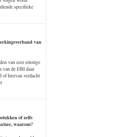
llende specifieke
nwerkingsverband van
?
rden van zeer ernstige
ia van de EBI daar
 of hiervan verdacht
er
stukken of zelfs
 ja/nee, waarom?