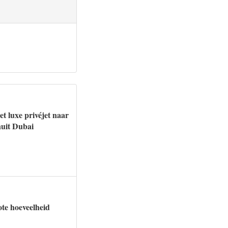
t luxe privéjet naar
nuit Dubai
ote hoeveelheid