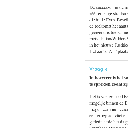
De successen in de aa
zéér ernstige strafbar
die in de Extra Bevei
de toekomst het aanta
geëigend is toe zal n
motie Ellian/Wilders
in het nieuwe Justit
Het aantal AIT-plaats
Vraag 3
In hoeverre is het 
te spreiden zodat z
Het is van cruciaal b
mogelijk binnen de E
mogen communiceren w
een groep activiteiten
gedetineerde het dag
Openbaar Ministerie. 