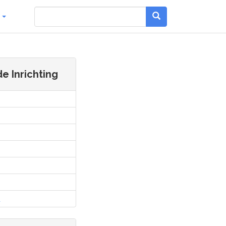
g
de Inrichting
l