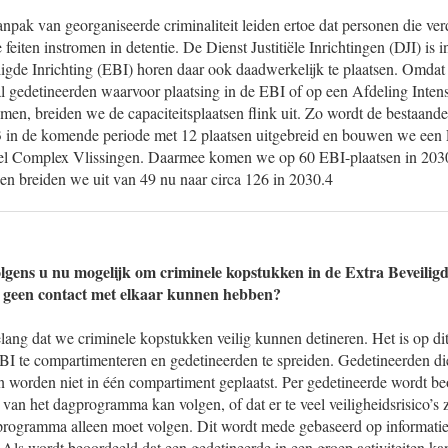
npak van georganiseerde criminaliteit leiden ertoe dat personen die v
e feiten instromen in detentie. De Dienst Justitiële Inrichtingen (DJI) is 
ligde Inrichting (EBI) horen daar ook daadwerkelijk te plaatsen. Omda
l gedetineerden waarvoor plaatsing in de EBI of op een Afdeling Intens
emen, breiden we de capaciteitsplaatsen flink uit. Zo wordt de bestaan
3 in de komende periode met 12 plaatsen uitgebreid en bouwen we een
ieel Complex Vlissingen. Daarmee komen we op 60 EBI-plaatsen in 2030
en breiden we uit van 49 nu naar circa 126 in 2030.4
volgens u nu mogelijk om criminele kopstukken in de Extra Beveiligd
ij geen contact met elkaar kunnen hebben?
elang dat we criminele kopstukken veilig kunnen detineren. Het is op 
BI te compartimenteren en gedetineerden te spreiden. Gedetineerden die
orden niet in één compartiment geplaatst. Per gedetineerde wordt beo
 van het dagprogramma kan volgen, of dat er te veel veiligheidsrisico’s z
programma alleen moet volgen. Dit wordt mede gebaseerd op informatie 
Als wordt beoordeeld dat een gedetineerde in een groep activiteiten k