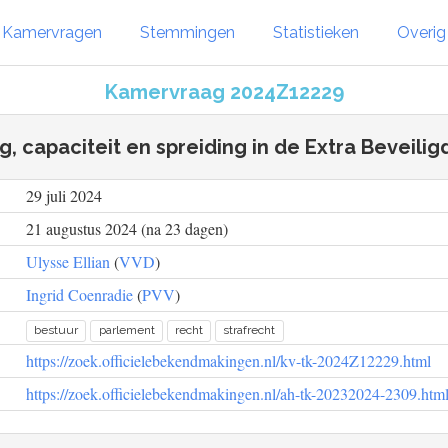
Kamervragen
Stemmingen
Statistieken
Overi
Kamervraag 2024Z12229
, capaciteit en spreiding in de Extra Beveilig
29 juli 2024
21 augustus 2024 (na 23 dagen)
Ulysse Ellian
(
VVD
)
Ingrid Coenradie
(
PVV
)
bestuur
parlement
recht
strafrecht
https://zoek.officielebekendmakingen.nl/kv-tk-2024Z12229.html
https://zoek.officielebekendmakingen.nl/ah-tk-20232024-2309.htm