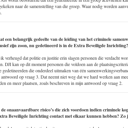
 gekeken naar de samenstelling van die groep. Waar nodig worden aanvu
.
at een belangrijk gedeelte van de leiding van het criminele same
sief zijn zoon, nu gedetineerd is in de Extra Beveiligde Inrichting
k verheugd dat politie en justitie erin slagen personen die verdacht wo
ren. DJI kan op dit moment personen die voldoen aan de plaatsingscriter
 de gedetineerden die onderdeel uitmaken van één samenwerkingsverband
 antwoord op vraag 3. Dat neemt niet weg dat we hard werken aan me
den en meer plaatsen, zoals beschreven in mijn antwoord op vraag 2.
 de onaanvaardbare risico’s die zich voordoen indien criminele kop
Extra Beveiligde Inrichting contact met elkaar kunnen hebben? Zo