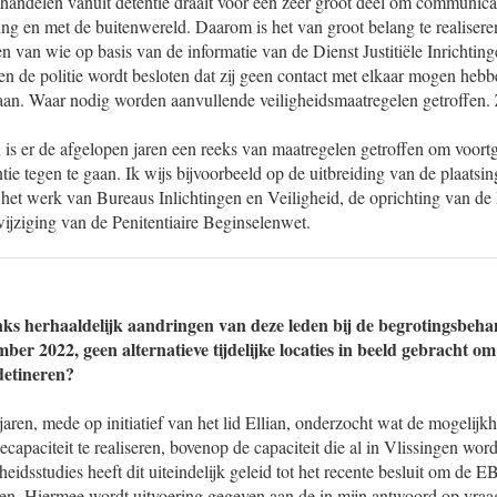
 handelen vanuit detentie draait voor een zeer groot deel om communica
ng en met de buitenwereld. Daarom is het van groot belang te realisere
en van wie op basis van de informatie van de Dienst Justitiële Inrichting
en de politie wordt besloten dat zij geen contact met elkaar mogen heb
an. Waar nodig worden aanvullende veiligheidsmaatregelen getroffen. 
is er de afgelopen jaren een reeks van maatregelen getroffen om voortg
tie tegen te gaan. Ik wijs bijvoorbeeld op de uitbreiding van de plaats
 het werk van Bureaus Inlichtingen en Veiligheid, de oprichting van de 
ijziging van de Penitentiaire Beginselenwet.
s herhaaldelijk aandringen van deze leden bij de begrotingsbehan
ber 2022, geen alternatieve tijdelijke locaties in beeld gebracht om
detineren?
 jaren, mede op initiatief van het lid Ellian, onderzocht wat de mogelijk
capaciteit te realiseren, bovenop de capaciteit die al in Vlissingen wor
idsstudies heeft dit uiteindelijk geleid tot het recente besluit om de EB
sen. Hiermee wordt uitvoering gegeven aan de in mijn antwoord op vra