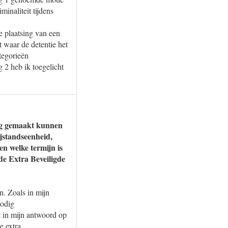
inaliteit tijdens
e plaatsing van een
 waar de detentie het
tegorieën
 2 heb ik toegelicht
rdig gemaakt kunnen
jstandseenheid,
n welke termijn is
de Extra Beveiligde
n. Zoals in mijn
nodig
t in mijn antwoord op
e extra