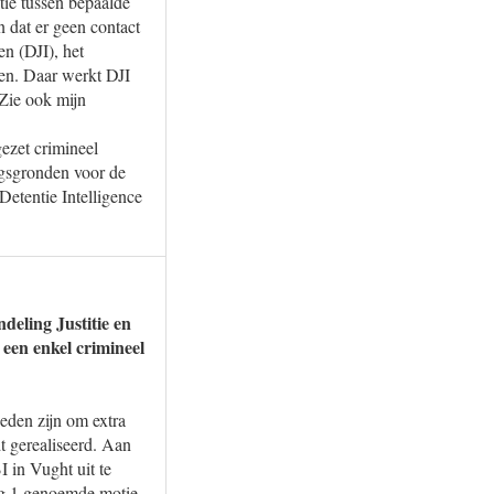
tie tussen bepaalde
n dat er geen contact
en (DJI), het
ben. Daar werkt DJI
Zie ook mijn
ezet crimineel
ingsgronden voor de
Detentie Intelligence
deling Justitie en
 een enkel crimineel
heden zijn om extra
dt gerealiseerd. Aan
I in Vught uit te
ag 1 genoemde motie