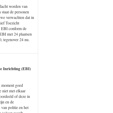
erdacht worden van
in staat de personen
t we verwachten dat in
ief Toezicht
de EBI conform de
 EBI met 24 plaatsen
, tegenover 24 nu.
e Inrichting (EBI)
dit moment goed
 niet met elkaar
ordeeld of deze in
ijn en de
van politie en het
an volgen wordt