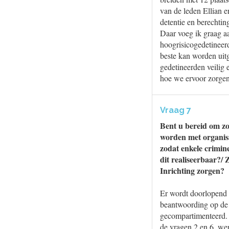
van de leden Ellian e
detentie en berechting
Daar voeg ik graag aa
hoogrisicogedetineer
beste kan worden uit
gedetineerden veilig
hoe we ervoor zorgen 
Vraag 7
Bent u bereid om zo
worden met organisa
zodat enkele crimin
dit realiseerbaar?/
Inrichting zorgen?
Er wordt doorlopend g
beantwoording op de 
gecompartimenteerd. M
de vragen 2 en 6, we