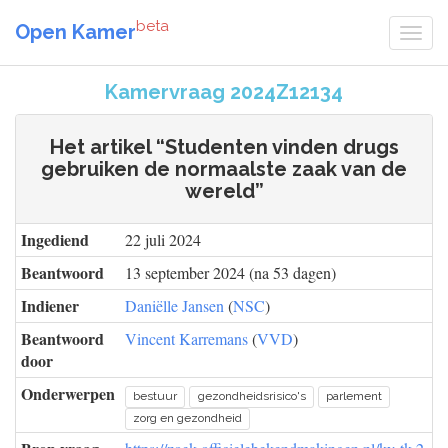
beta
Open Kamer
Kamervraag 2024Z12134
Het artikel “Studenten vinden drugs
gebruiken de normaalste zaak van de
wereld”
Ingediend
22 juli 2024
Beantwoord
13 september 2024 (na 53 dagen)
Indiener
Daniëlle Jansen
(
NSC
)
Beantwoord
Vincent Karremans
(
VVD
)
door
Onderwerpen
bestuur
gezondheidsrisico's
parlement
zorg en gezondheid