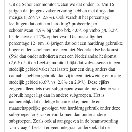
Uit de Scholierenmonitor weten we dat onder 12- t/m 16-
jarigen dat jongens vaker ervaring hebben met drugs dan
meisjes (3,5% vs. 2,8%). Ook verschilt het percentage
leerlingen dat ooit een harddrug3 probeerde per
schoolniveau: 4,9% bij vmbo-b/k, 4,0% op vmbo-g/t, 3,2%
bij de havo en 1,7% op het vwo. Daarnaast ligt het
percentage 12- t/m 16-jarigen dat ooit een harddrug gebruikte
hoger onder scholieren met een niet-Nederlandse herkomst
(5%) dan onder scholieren met een Nederlandse herkomst
(2,6%). Uit de Leefstijlmonitor blijkt dat volwassenen in een
stedelijk gebied vaker het laatste jaar een drug anders dan
cannabis hebben gebruikt dan zij in een niet/weinig en matig
stedelijk gebied (6,6% vs. 2,8% en 2,9%). Deze cijfers
zeggen alleen iets over subgroepen waar de prevalentie van
gebruik hoger ligt dan in andere subgroepen. Het is
aannemelijk dat nadelige lichamelijke, mentale en
maatschappelijke gevolgen van harddruggebruik onder deze
subgroepen ook vaker voorkomen dan onder andere
subgroepen. Zoals ook al aangegeven in de beantwoording
van vraag 4 bestaat er geen integraal onderzoek dat de