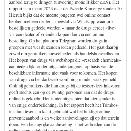
aanbod terug te dringen (uitvoering motie Bikker c.s.9). Het
rapport is in maart 2023 naar de Tweede Kamer gezonden.10
Hieruit blijkt dat de meeste jongeren wel online contact
hebben met een dealer – meestal via Whatsapp waar ook
bestellijsten gedeeld worden – maar de drugs eerder «live»
via een dealer of vrienden kopen dan via een online
bestelling. Op het platform Telegram worden drugs in
groepen met wel duizenden leden gedeeld. Het gaat daarbij
zowel om gebruikershoeveelheden als handelshoeveelheden.
Het kopen van drugs via webshops die «research chemicals»
aanbieden lijkt onder uitgaande jongeren op basis van de
beschikbare informatie niet vaak voor te komen. Het kopen
van drugs via het darkweb wordt nog minder vaak gemeld.
Ook bij gebruikers die hun drugs bij de testservices inleveren,
geeft slechts een op de twintig personen aan dat de drugs
online is gekocht. Het is niet uitgesloten dat hier sprake is
van enige onderbelichting. In het rapport heeft het Trimbos-
instituut tevens in kaart gebracht wat het huidige online
preventieaanbod is en welke aanbevelingen zij op dat terrein
doen. Een belangrijke aanbeveling is het verbreden van de
online aanwezigheid van preventie.