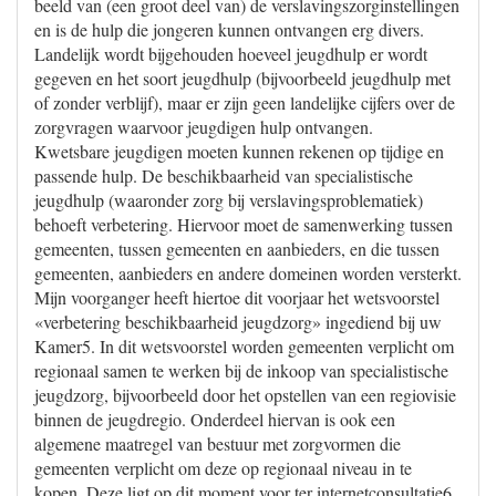
beeld van (een groot deel van) de verslavingszorginstellingen
en is de hulp die jongeren kunnen ontvangen erg divers.
Landelijk wordt bijgehouden hoeveel jeugdhulp er wordt
gegeven en het soort jeugdhulp (bijvoorbeeld jeugdhulp met
of zonder verblijf), maar er zijn geen landelijke cijfers over de
zorgvragen waarvoor jeugdigen hulp ontvangen.
Kwetsbare jeugdigen moeten kunnen rekenen op tijdige en
passende hulp. De beschikbaarheid van specialistische
jeugdhulp (waaronder zorg bij verslavingsproblematiek)
behoeft verbetering. Hiervoor moet de samenwerking tussen
gemeenten, tussen gemeenten en aanbieders, en die tussen
gemeenten, aanbieders en andere domeinen worden versterkt.
Mijn voorganger heeft hiertoe dit voorjaar het wetsvoorstel
«verbetering beschikbaarheid jeugdzorg» ingediend bij uw
Kamer5. In dit wetsvoorstel worden gemeenten verplicht om
regionaal samen te werken bij de inkoop van specialistische
jeugdzorg, bijvoorbeeld door het opstellen van een regiovisie
binnen de jeugdregio. Onderdeel hiervan is ook een
algemene maatregel van bestuur met zorgvormen die
gemeenten verplicht om deze op regionaal niveau in te
kopen. Deze ligt op dit moment voor ter internetconsultatie6.