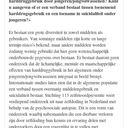
harddruggebruik door jongeren/jongvolwassenen? Kunt
u aangeven of er een verband bestaat tussen toenemend
harddrugsgebruik en een toename in suïcidaliteit onder
jongeren?»
Er bestaat een grote diversiteit in zowel middelen als
gebruikers. Van sommige middelen zijn korte en lange
termijn-risico’s bekend, maar andere middelen worden
zodanig weinig gebruikt dat hier geen wetenschappelijk
onderbouwde gegevens over bestaan. Er bestaat daarom geen
onderzoek dat de lichamelijke, mentale en maatschappelijke
effecten van harddruggebruik in het algemeen onder
jongeren/jongvolwassenen integraal in beeld brengt.
Internationale studies laten zien dat in de algemene populatie
een verband tussen overmatig middelengebruik en
suïcidaliteit bestaat. Stichting 113 zelfmoordpreventie voert
verdiepend onderzoek uit naar zelfdoding in Nederland met
behulp van de psychosociale autopsie. Dit is een vorm van
onderzoek waarbij nabestaanden die een dierbare verloren
zijn door zelfdoding hun kennis en ervaring delen met
onderzoekers door een vragenlijst in te vullen met