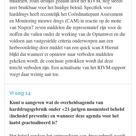
middelen, zoals destijds gedaan door het RIVM, nog steeds
zeer bruikbaar voor het huidige beleid. Specifiek voor
harddrugs heeft recentelijk het Coördinatiepunt Assessment
en Monitoring nieuwe drugs (CAM) in reactie op de motie
van Nispen7 zeven middelen die representatief zijn voor de
stoffen die vallen onder de werking van de Opiumwet en die
voldoen aan vastgestelde criteria onderworpen aan een
herbeoordeling door middel van een quick scan.8 Hieruit
blijkt dat wanneer er opnieuw naar verboden middelen
gekeken wordt, de conclusie getrokken wordt dat deze
terecht verboden zijn. Een actualisatie van het RIVM-rapport
voegt daar weinig aan toe.
Vraag 14
Kunt u aangeven wat de overheidsagenda van
harddrugsgebruik onder <21-jarigen momenteel behelst
(inclusief preventie) en wanneer deze agenda voor het
laatst geactualiseerd is?
Het beleid rondom het ontmoedigen van drugsgebruik wordt