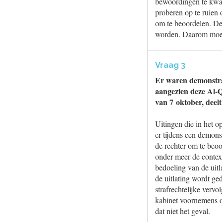
bewoordingen te kwali
proberen op te ruien 
om te beoordelen. De
worden. Daarom moete
Vraag 3
Er waren demonstran
aangezien deze Al-Q
van 7 oktober, deel
Uitingen die in het 
er tijdens een demonst
de rechter om te beoo
onder meer de context
bedoeling van de uitl
de uitlating wordt ge
strafrechtelijke verv
kabinet voornemens om
dat niet het geval.