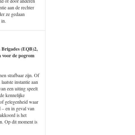
eld of door anderen
ntie aan de rechter
der ze gedaan
 in.
m Brigades (EQB)2,
jn voor de pogrom
en strafbaar zijn. Of
laatste instantie aan
van een uiting speelt
 de kennelijke
s of gelegenheid waar
 – en in geval van
nakkoord is het
len. Op dit moment is