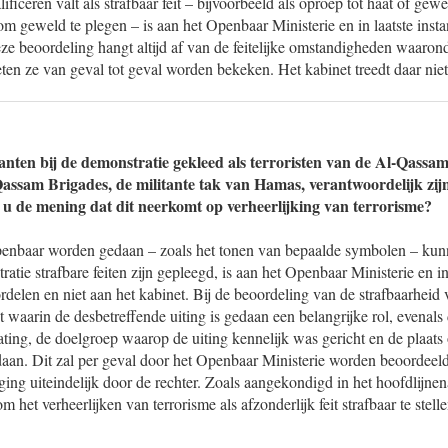
ficeren valt als strafbaar feit – bijvoorbeeld als oproep tot haat of gew
om geweld te plegen – is aan het Openbaar Ministerie en in laatste insta
ze beoordeling hangt altijd af van de feitelijke omstandigheden waaron
n ze van geval tot geval worden bekeken. Het kabinet treedt daar niet
ten bij de demonstratie gekleed als terroristen van de Al-Qassa
assam Brigades, de militante tak van Hamas, verantwoordelijk zi
t u de mening dat dit neerkomt op verheerlijking van terrorisme?
openbaar worden gedaan – zoals het tonen van bepaalde symbolen – kunn
ratie strafbare feiten zijn gepleegd, is aan het Openbaar Ministerie en in 
rdelen en niet aan het kabinet. Bij de beoordeling van de strafbaarheid 
 waarin de desbetreffende uiting is gedaan een belangrijke rol, evenals
ating, de doelgroep waarop de uiting kennelijk was gericht en de plaat
daan. Dit zal per geval door het Openbaar Ministerie worden beoordeeld
olging uiteindelijk door de rechter. Zoals aangekondigd in het hoofdlijne
 het verheerlijken van terrorisme als afzonderlijk feit strafbaar te stel