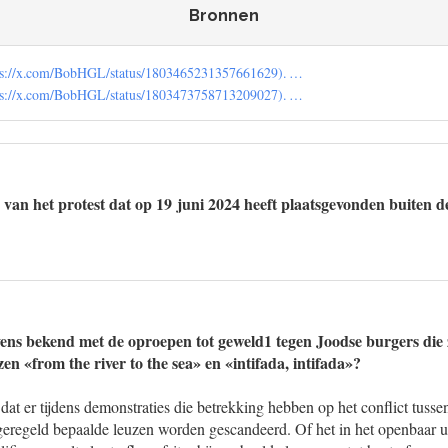
Bronnen
ttps://x.com/BobHGL/status/1803465231357661629). …
ttps://x.com/BobHGL/status/1803473758713209027). …
 van het protest dat op 19 juni 2024 heeft plaatsgevonden buiten
evens bekend met de oproepen tot geweld1 tegen Joodse burgers die
zen «from the river to the sea» en «intifada, intifada»?
at er tijdens demonstraties die betrekking hebben op het conflict tussen
 geregeld bepaalde leuzen worden gescandeerd. Of het in het openbaar u