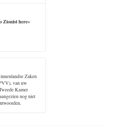
 Zionist here»
 Binnenlandse Zaken
n PVV), van uw
de Tweede Kamer
aangezien nog niet
eantwoorden.