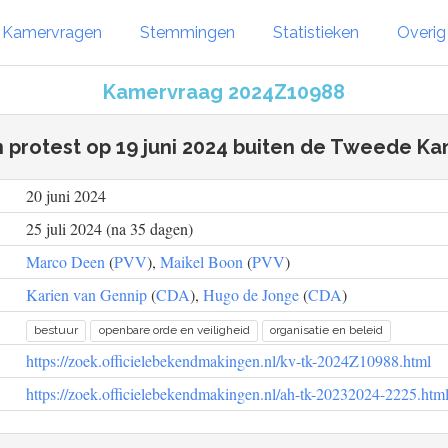
Kamervragen
Stemmingen
Statistieken
Overi
Kamervraag 2024Z10988
 protest op 19 juni 2024 buiten de Tweede K
20 juni 2024
25 juli 2024 (na 35 dagen)
Marco Deen
(
PVV
),
Maikel Boon
(
PVV
)
Karien van Gennip
(
CDA
),
Hugo de Jonge
(
CDA
)
bestuur
openbare orde en veiligheid
organisatie en beleid
https://zoek.officielebekendmakingen.nl/kv-tk-2024Z10988.html
https://zoek.officielebekendmakingen.nl/ah-tk-20232024-2225.htm