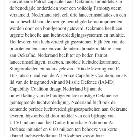
aanvullende Patriot capaciteit aan Oekraïne. Inmiddels zijn
de benodigde onderdelen voor een volledig Patriotsysteem
verzameld. Nederland stelt zelf drie lanceerinstallaties en een
radar beschikbaar, de overige benodigde kerncomponenten
worden door een bondgenoot geleverd. Oekraïne heeft een
urgente behoefte aan luchtverdedigingssystemen en munitie.
Het leveren van luchtverdedigingssystemen blijft één van de
prioriteiten ten aanzien van de internationale militaire steun
aan Oekraïne. Nederland heeft tot op heden Patriot
lanceerinstellingen, raketten, mobiele luchtdoelkanonnen,
Stingerraketten en radars geleverd. Via de levering van F-
16’s, als co-lead van de Air Force Capabilty Coalition, en als
lid van de Integrated Air and Missile Defence (IAMD)
Capability Coalition draagt Nederland bij aan de
ontwikkeling van de huidige en toekomstige Oekraïense
geïntegreerde luchtverdediging. Nederland blijft ook de
komende periode luchtverdedigingscapaciteiten aan Oekraïne
leveren, bijvoorbeeld door middel van een bijdrage van
€ 150 miljoen aan het Duitse Immediate Action on Air
Defense initiatief en € 60 miljoen ten behoeve van korte
afstand luchtverdediging. Het kabinet spoort haar