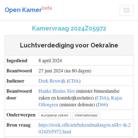
beta
Open Kamer
Kamervraag 2024Z05972
Luchtverdediging voor Oekraïne
Ingediend
8 april 2024
Beantwoord
27 juni 2024 (na 80 dagen)
Indiener
Derk Boswijk
(
CDA
)
Beantwoord
Hanke Bruins Slot
(minister binnenlandse
door
zaken en koninkrijksrelaties) (
CDA
),
Kajsa
Ollongren
(minister defensie) (
D66
)
Onderwerpen
europese zaken
internationaal
Bron vraag
https://zoek.officielebekendmakingen.nl/kv-tk-2
024Z05972.html