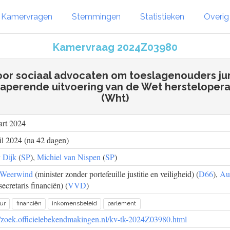
Kamervragen
Stemmingen
Statistieken
Overi
Kamervraag 2024Z03980
oor sociaal advocaten om toeslagenouders juri
haperende uitvoering van de Wet herstelopera
(Wht)
art 2024
il 2024 (na 42 dagen)
 Dijk
(
SP
),
Michiel van Nispen
(
SP
)
 Weerwind
(minister zonder portefeuille justitie en veiligheid) (
D66
),
Au
secretaris financiën) (
VVD
)
ur
financiën
inkomensbeleid
parlement
//zoek.officielebekendmakingen.nl/kv-tk-2024Z03980.html