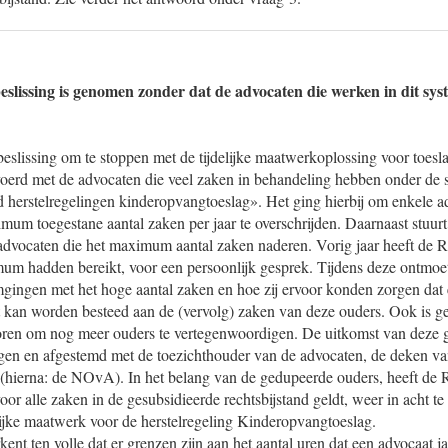
beslissing is genomen zonder dat de advocaten die werken in dit sy
slissing om te stoppen met de tijdelijke maatwerkoplossing voor toesl
erd met de advocaten die veel zaken in behandeling hebben onder de s
d herstelregelingen kinderopvangtoeslag». Het ging hierbij om enkele a
mum toegestane aantal zaken per jaar te overschrijden. Daarnaast stuurt
dvocaten die het maximum aantal zaken naderen. Vorig jaar heeft de 
mum hadden bereikt, voor een persoonlijk gesprek. Tijdens deze ontmoe
gingen met het hoge aantal zaken en hoe zij ervoor konden zorgen dat
t kan worden besteed aan de (vervolg) zaken van deze ouders. Ook is g
ren om nog meer ouders te vertegenwoordigen. De uitkomst van deze 
en en afgestemd met de toezichthouder van de advocaten, de deken v
hierna: de NOvA). In het belang van de gedupeerde ouders, heeft de 
voor alle zaken in de gesubsidieerde rechtsbijstand geldt, weer in acht t
lijke maatwerk voor de herstelregeling Kinderopvangtoeslag.
 ten volle dat er grenzen zijn aan het aantal uren dat een advocaat ja