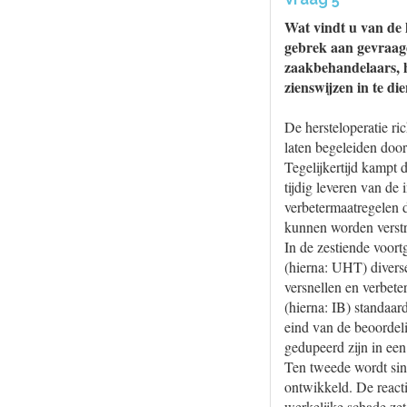
Wat vindt u van de 
gebrek aan gevraagd
zaakbehandelaars, h
zienswijzen in te di
De hersteloperatie ri
laten begeleiden door
Tegelijkertijd kampt 
tijdig leveren van de
verbetermaatregelen 
kunnen worden verstr
In de zestiende voort
(hierna: UHT) divers
versnellen en verbete
(hierna: IB) standaar
eind van de beoordeli
gedupeerd zijn in ee
Ten tweede wordt sin
ontwikkeld. De reacti
werkelijke schade zet