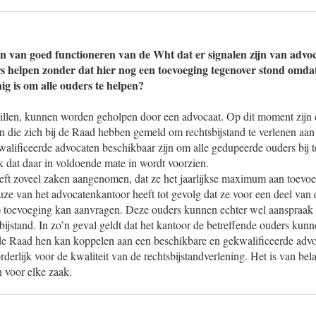
en van goed functioneren van de Wht dat er signalen zijn van advo
 helpen zonder dat hier nog een toevoeging tegenover stond omdat
ig is om alle ouders te helpen?
willen, kunnen worden geholpen door een advocaat. Op dit moment zijn 
 die zich bij de Raad hebben gemeld om rechtsbijstand te verlenen aa
lificeerde advocaten beschikbaar zijn om alle gedupeerde ouders bij te
uk dat daar in voldoende mate in wordt voorzien.
eft zoveel zaken aangenomen, dat ze het jaarlijkse maximum aan toev
uze van het advocatenkantoor heeft tot gevolg dat ze voor een deel van
) toevoeging kan aanvragen. Deze ouders kunnen echter wel aanspraa
bijstand. In zo’n geval geldt dat het kantoor de betreffende ouders kun
de Raad hen kan koppelen aan een beschikbare en gekwalificeerde advo
rderlijk voor de kwaliteit van de rechtsbijstandverlening. Het is van be
 voor elke zaak.