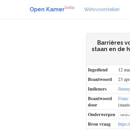
beta
Open Kamer
Wetsvoorstellen
Barrières v
staan en de 
Ingediend
12 ma
Beantwoord
23 apr
Indieners
Jimmy
Beantwoord
Franc
door
(staats
Onderwerpen
bestu
Bron vraag
https: