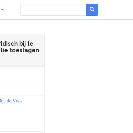
g
disch bij te
tie toeslagen
kje de Vries