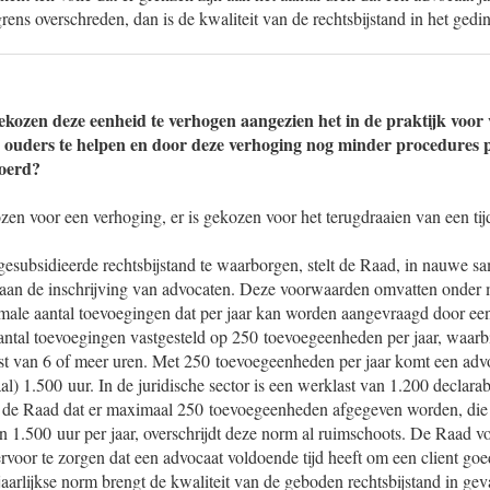
rens overschreden, dan is de kwaliteit van de rechtsbijstand in het gedi
kozen deze eenheid te verhogen aangezien het in de praktijk voor 
e ouders te helpen en door deze verhoging nog minder procedures 
oerd?
ozen voor een verhoging, er is gekozen voor het terugdraaien van een tijd
gesubsidieerde rechtsbijstand te waarborgen, stelt de Raad, in nauwe 
n de inschrijving van advocaten. Deze voorwaarden omvatten onder m
imale aantal toevoegingen dat per jaar kan worden aangevraagd door e
ntal toevoegingen vastgesteld op 250 toevoegeenheden per jaar, waarb
ast van 6 of meer uren. Met 250 toevoegeenheden per jaar komt een advo
l) 1.500 uur. In de juridische sector is een werklast van 1.200 declarab
 de Raad dat er maximaal 250 toevoegeenheden afgegeven worden, die 
 1.500 uur per jaar, overschrijdt deze norm al ruimschoots. De Raad voe
or te zorgen dat een advocaat voldoende tijd heeft om een client goed 
jaarlijkse norm brengt de kwaliteit van de geboden rechtsbijstand in gev