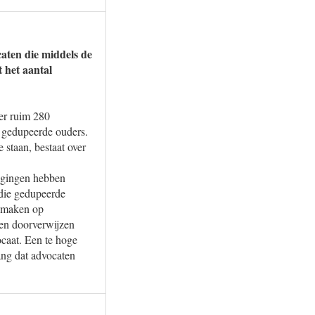
caten die middels de
 het aantal
er ruim 280
n gedupeerde ouders.
 staan, bestaat over
oegingen hebben
 die gedupeerde
k maken op
nen doorverwijzen
caat. Een te hoge
lang dat advocaten