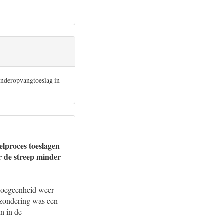
inderopvangtoeslag in
elproces toeslagen
r de streep minder
evoegeenheid weer
tzondering was een
n in de