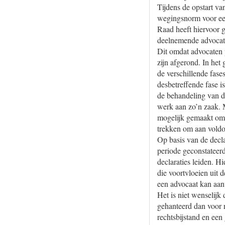
Tijdens de opstart va
wegingsnorm voor een
Raad heeft hiervoor 
deelnemende advocate
Dit omdat advocaten p
zijn afgerond. In he
de verschillende fases
desbetreffende fase i
de behandeling van de
werk aan zo’n zaak. 
mogelijk gemaakt om g
trekken om aan vold
Op basis van de decl
periode geconstateerd
declaraties leiden. 
die voortvloeien uit 
een advocaat kan aan
Het is niet wenselijk
gehanteerd dan voor 
rechtsbijstand en ee