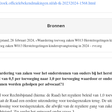
//zoek.officielebekendmakingen.nl/ah-tk-20232024-1568.html
Bronnen
ijstand, 28 februari 2024, «Waardering toevoeg zaken W013 Herstelregelingen k
oeg zaken W013 Herstelregelingen kinderopvangtoeslag in 2024 – rvr.org
ardering van zaken voor het ondersteunen van ouders bij het herst
d van 0,5 per toevoeging naar 1,0 per toevoeging waardoor er onde
nnen worden geholpen per advocaat?1
 voor Rechtsbijstand (hierna: de Raad) het reguliere beleid van 1,0 to
aait de Raad een eerdere uitzondering voor toeslagenzaken terug. De ui
lossing voor toeslagenzaken, die afwijkt van de reguliere gang van zake
bijstand. Zie verder het antwoord onder vraag 3.