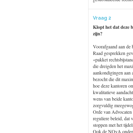
Vraag 2
Klopt het dat deze 
zijn?
Voorafgaand aan de be
Raad gesprekken gevo
«pakket rechtsbijstan
die dreigden het maxi
aankondigingen aan a
bezocht die dit maxi
hoe deze kantoren om
kwalitatieve aandach
wens van beide kanto
zorgvuldig meegewog
Orde van Advocaten (
reguliere beleid, dat 
stoppen met het tijde
Ook de NOvA onderkent