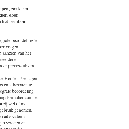
open, zoals een
kken door
 het recht om
tegrale beoordeling te
oor vragen.
en aanzien van het
 meerdere
erder processtukken
tie Herstel Toeslagen
s en advocaten te
tegrale beoordeling
ingsformulier aan het
 zij wel of niet
n gebruik genomen.
en advocaten is
bij bezwaren en
an ouders die