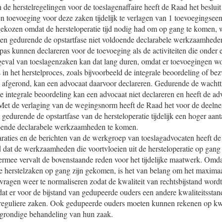
n de herstelregelingen voor de toeslagenaffaire heeft de Raad het besl
 toevoeging voor deze zaken tijdelijk te verlagen van 1 toevoegingseen
gekozen omdat de hersteloperatie tijd nodig had om op gang te komen,
n gedurende de opstartfase niet voldoende declarabele werkzaamheden
as kunnen declareren voor de toevoeging als de activiteiten die onder 
t geval van toeslagenzaken kan dat lang duren, omdat er toevoegingen 
 in het herstelproces, zoals bijvoorbeeld de integrale beoordeling of bez
s afgerond, kan een advocaat daarvoor declareren. Gedurende de wachtt
 integrale beoordeling kan een advocaat niet declareren en heeft de a
Met de verlaging van de wegingsnorm heeft de Raad het voor de deel
edurende de opstartfase van de hersteloperatie tijdelijk een hoger aant
oende declarabele werkzaamheden te komen.
araties en de berichten van de werkgroep van toeslagadvocaten heeft d
 dat de werkzaamheden die voortvloeien uit de hersteloperatie op gang
Hiermee vervalt de bovenstaande reden voor het tijdelijke maatwerk. O
de herstelzaken op gang zijn gekomen, is het van belang om het maximaa
vragen weer te normaliseren zodat de kwaliteit van rechtsbijstand word
 dat er voor de bijstand van gedupeerde ouders een andere kwaliteitssta
reguliere zaken. Ook gedupeerde ouders moeten kunnen rekenen op kwa
n grondige behandeling van hun zaak.