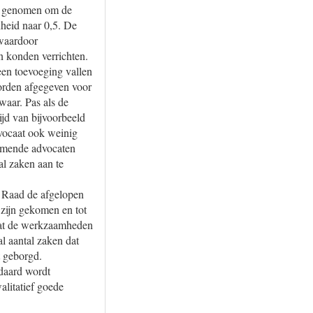
uit genomen om de
heid naar 0,5. De
 waardoor
 konden verrichten.
een toevoeging vallen
worden afgegeven voor
waar. Pas als de
ijd van bijvoorbeeld
dvocaat ook weinig
nemende advocaten
al zaken aan te
e Raad de afgelopen
 zijn gekomen en tot
mdat de werkzaamheden
l aantal zaken dat
t geborgd.
ndaard wordt
litatief goede