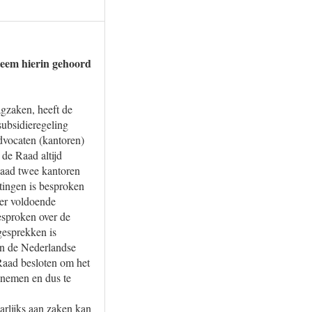
steem hierin gehoord
agzaken, heeft de
ubsidieregeling
dvocaten (kantoren)
 de Raad altijd
Raad twee kantoren
tingen is besproken
 er voldoende
esproken over de
gesprekken is
an de Nederlandse
Raad besloten om het
e nemen en dus te
arlijks aan zaken kan