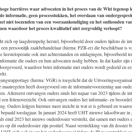
hoge barrières waar advocaten in het proces van de Wht tegenop l
e informatie, geen processtukken, het overslaan van oudergespre
et niet toezenden van een vooraankondiging en het onthouden van
enen waardoor het proces kwalitatief niet zorgvuldig verloopt?
cht zich op laagdrempelig herstel, bijvoorbeeld door ouders tijdens de in
 een persoonlijk zaakbehandelaar (hierna: PZB-er) die beschikbaar is v
de hersteloperatie ook met achterstanden en uitdagingen, bijvoorbeeld t
 informatie die ouders en hun advocaten nodig hebben. In dat kader zijn
doorgevoerd, waardoor beter informatie met ouders wordt gedeeld en e
ekt.
gangsrapportage (hierna: VGR) is toegelicht dat de Uitvoeringsorganisa
e maatregelen heeft doorgevoerd om de informatievoorziening aan ouder
ren. Allereerst ontvangen ouders sinds het najaar van 2023 tijdens de in
d een feitenoverzicht. Ook ontvangen ouders het informatie- en beoordel
ng. Ouders krijgen hiermee meer inzicht in wat er is gebeurd en waarom
n bepaald toeslagjaar. In januari 2024 heeft UHT nieuwe laksoftware i
ds eind 2023 het nieuwe ouderdossier verstrekt, dat samen met ouders 
es op dit ouderdossier zijn positief. Naast verstrekking van dit dossier 
 UHT zich ook in om het ouderdossier al tijdens de IB te verstrekken a