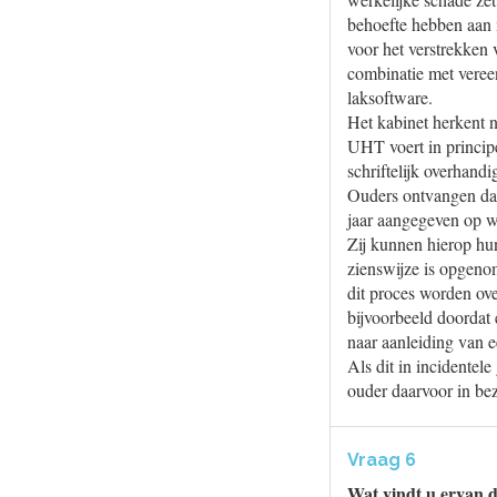
behoefte hebben aan 
voor het verstrekken 
combinatie met veree
laksoftware.
Het kabinet herkent 
UHT voert in principe
schriftelijk overhandi
Ouders ontvangen daar
jaar aangegeven op w
Zij kunnen hierop hu
zienswijze is opgenom
dit proces worden ove
bijvoorbeeld doordat 
naar aanleiding van ee
Als dit in incidentel
ouder daarvoor in bez
Vraag 6
Wat vindt u ervan d