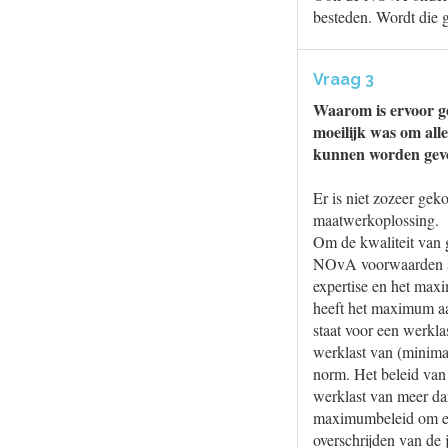
besteden. Wordt die g
Vraag 3
Waarom is ervoor ge
moeilijk was om all
kunnen worden gev
Er is niet zozeer gek
maatwerkoplossing.
Om de kwaliteit van 
NOvA voorwaarden aa
expertise en het max
heeft het maximum aa
staat voor een werkl
werklast van (minimaa
norm. Het beleid van
werklast van meer dan
maximumbeleid om ervo
overschrijden van de 