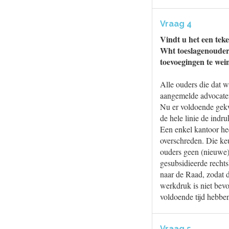
Vraag 4
Vindt u het een tek
Wht toeslagenouders
toevoegingen te wein
Alle ouders die dat 
aangemelde advocaten
Nu er voldoende gekwa
de hele linie de indr
Een enkel kantoor he
overschreden. Die ke
ouders geen (nieuwe
gesubsidieerde rechts
naar de Raad, zodat 
werkdruk is niet bevo
voldoende tijd hebben
Vraag 5