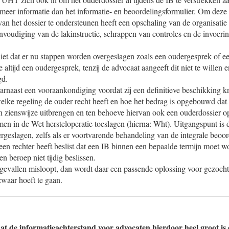
meer informatie dan het informatie- en beoordelingsformulier. Om deze
van het dossier te ondersteunen heeft een opschaling van de organisatie
nvoudiging van de lakinstructie, schrappen van controles en de invoer
niet dat er nu stappen worden overgeslagen zoals een oudergesprek of 
 altijd een oudergesprek, tenzij de advocaat aangeeft dit niet te willen 
gd.
naast een vooraankondiging voordat zij een definitieve beschikking kri
elke regeling de ouder recht heeft en hoe het bedrag is opgebouwd dat
n zienswijze uitbrengen en ten behoeve hiervan ook een ouderdossier 
en in de Wet hersteloperatie toeslagen (hierna: Wht). Uitgangspunt is d
rgeslagen, zelfs als er voortvarende behandeling van de integrale beoor
een rechter heeft beslist dat een IB binnen een bepaalde termijn moet 
n beroep niet tijdig beslissen.
e gevallen misloopt, dan wordt daar een passende oplossing voor gezocht
waar hoeft te gaan.
at de informatieachterstand voor advocaten hierdoor heel groot is 