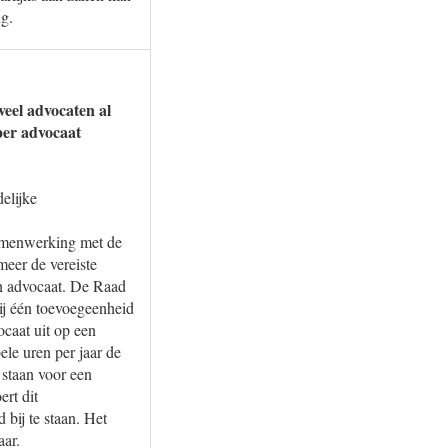
ng.
veel advocaten al
per advocaat
elijke
samenwerking met de
eer de vereiste
en advocaat. De Raad
ij één toevoegeenheid
caat uit op een
ele uren per jaar de
staan voor een
rt dit
bij te staan. Het
aar.