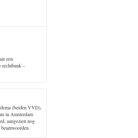
air een
e rechtbank –
Aardema (beiden VVD),
aats in Amsterdam
ord, aangezien nog
te beantwoorden.