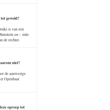
 tot geweld?
prake is van een
inisterie en – mits
n de rechter.
waarom niet?
door de aanwezige
 Het Openbaar
deze oproep tot