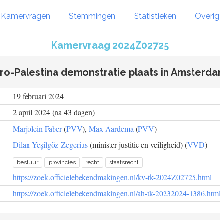
Kamervragen
Stemmingen
Statistieken
Overi
Kamervraag 2024Z02725
ro-Palestina demonstratie plaats in Amsterd
19 februari 2024
2 april 2024 (na 43 dagen)
Marjolein Faber
(
PVV
),
Max Aardema
(
PVV
)
Dilan Yeşilgöz-Zegerius
(minister justitie en veiligheid) (
VVD
)
bestuur
provincies
recht
staatsrecht
https://zoek.officielebekendmakingen.nl/kv-tk-2024Z02725.html
https://zoek.officielebekendmakingen.nl/ah-tk-20232024-1386.htm