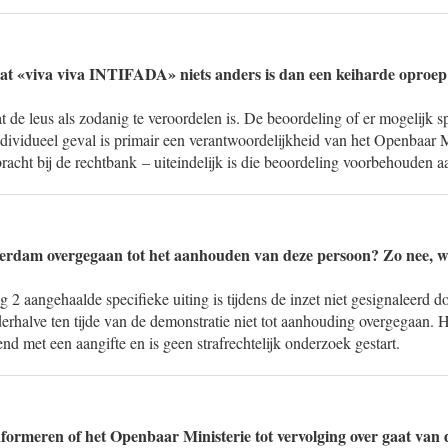
at «viva viva INTIFADA» niets anders is dan een keiharde oproep
 de leus als zodanig te veroordelen is. De beoordeling of er mogelijk s
 individueel geval is primair een verantwoordelijkheid van het Openbaar M
acht bij de rechtbank – uiteindelijk is die beoordeling voorbehouden aa
sterdam overgegaan tot het aanhouden van deze persoon? Zo nee, 
g 2 aangehaalde specifieke uiting is tijdens de inzet niet gesignaleerd 
 derhalve ten tijde van de demonstratie niet tot aanhouding overgegaan.
end met een aangifte en is geen strafrechtelijk onderzoek gestart.
ormeren of het Openbaar Ministerie tot vervolging over gaat van 