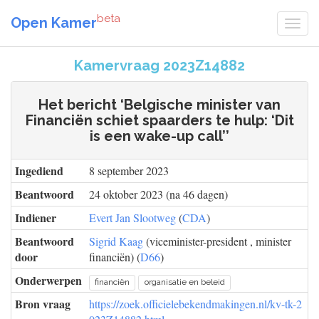
beta
Open Kamer
Kamervraag 2023Z14882
Het bericht ‘Belgische minister van
Financiën schiet spaarders te hulp: ‘Dit
is een wake-up call’’
Ingediend
8 september 2023
Beantwoord
24 oktober 2023 (na 46 dagen)
Indiener
Evert Jan Slootweg
(
CDA
)
Beantwoord
Sigrid Kaag
(viceminister-president , minister
door
financiën) (
D66
)
Onderwerpen
financiën
organisatie en beleid
Bron vraag
https://zoek.officielebekendmakingen.nl/kv-tk-2