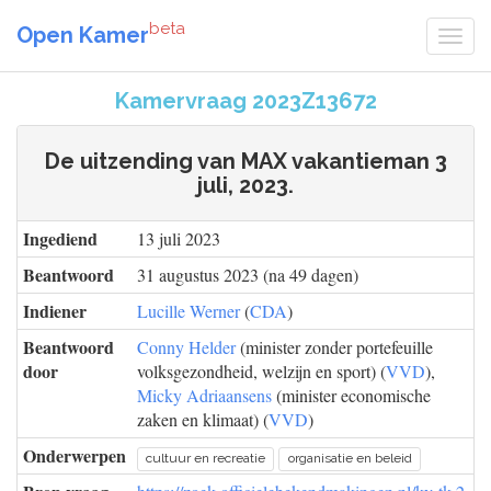
beta
Open Kamer
Kamervraag 2023Z13672
De uitzending van MAX vakantieman 3
juli, 2023.
Ingediend
13 juli 2023
Beantwoord
31 augustus 2023 (na 49 dagen)
Indiener
Lucille Werner
(
CDA
)
Beantwoord
Conny Helder
(minister zonder portefeuille
door
volksgezondheid, welzijn en sport) (
VVD
),
Micky Adriaansens
(minister economische
zaken en klimaat) (
VVD
)
Onderwerpen
cultuur en recreatie
organisatie en beleid