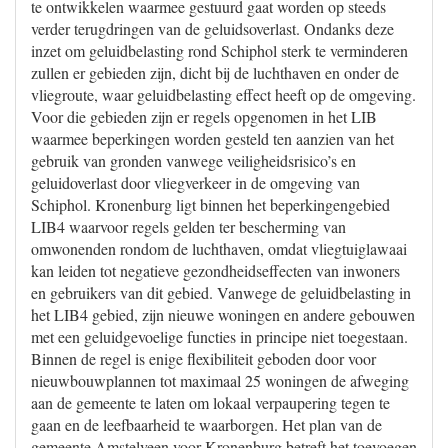
te ontwikkelen waarmee gestuurd gaat worden op steeds
verder terugdringen van de geluidsoverlast. Ondanks deze
inzet om geluidbelasting rond Schiphol sterk te verminderen
zullen er gebieden zijn, dicht bij de luchthaven en onder de
vliegroute, waar geluidbelasting effect heeft op de omgeving.
Voor die gebieden zijn er regels opgenomen in het LIB
waarmee beperkingen worden gesteld ten aanzien van het
gebruik van gronden vanwege veiligheidsrisico’s en
geluidoverlast door vliegverkeer in de omgeving van
Schiphol. Kronenburg ligt binnen het beperkingengebied
LIB4 waarvoor regels gelden ter bescherming van
omwonenden rondom de luchthaven, omdat vliegtuiglawaai
kan leiden tot negatieve gezondheidseffecten van inwoners
en gebruikers van dit gebied. Vanwege de geluidbelasting in
het LIB4 gebied, zijn nieuwe woningen en andere gebouwen
met een geluidgevoelige functies in principe niet toegestaan.
Binnen de regel is enige flexibiliteit geboden door voor
nieuwbouwplannen tot maximaal 25 woningen de afweging
aan de gemeente te laten om lokaal verpaupering tegen te
gaan en de leefbaarheid te waarborgen. Het plan van de
gemeente Amstelveen voor Kronenburg betreft het toevoegen