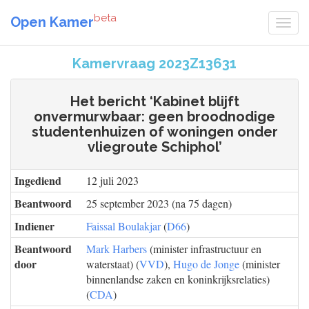
beta
Open Kamer
Kamervraag 2023Z13631
Het bericht ‘Kabinet blijft
onvermurwbaar: geen broodnodige
studentenhuizen of woningen onder
vliegroute Schiphol’
Ingediend
12 juli 2023
Beantwoord
25 september 2023 (na 75 dagen)
Indiener
Faissal Boulakjar
(
D66
)
Beantwoord
Mark Harbers
(minister infrastructuur en
door
waterstaat) (
VVD
),
Hugo de Jonge
(minister
binnenlandse zaken en koninkrijksrelaties)
(
CDA
)