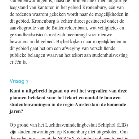
studentenwoningen is, naast de problematiek met langdurige
leegstand van kantoren in het gebied Kronenburg, één van
de redenen waarom gekeken wordt naar de mogelijkheden in
dit gebied. Kronenburg is echter direct gesitueerd onder de
aanvliegroute van de Buitenveldertbaan, wat veiligheid- en
gezondheidsrisico’s met zich meebrengt voor nieuwe
bewoners in dit gebied. Bij het kijken naar mogelijkheden in
dit gebied gaat het om een afweging van verschillende
publieke belangen waarvan het tekort aan studenthuisvesting
er één is.
Vraag 3
Kunt u uitgebreid ingaan op wat het wegvallen van deze
plannen betekent voor het tekort en aantal te bouwen
studentenwoningen in de regio Amsterdam de komende
jaren?
Op grond van het Luchthavenindelingbesluit Schiphol (LIB)
zijn studentenwoningen op Kronenburg niet uitgesloten. Om
die reden is er vanuit de NOVEX Schiphol ook een traject in