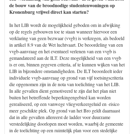
de bouw van de broodnodige studentenwoningen op
Kronenburg vrijwel direct kan starten?
In het LIB wordt de mogelijkheid geboden om in afwijking
op de regels gebouwen toe te staan wanneer hiervoor een
verklaring van geen bezwaar (vvgb) is verkregen, als bedoeld
in artikel 8.9 van de Wet luchtvaart. De beoordeling van een
vvgb-aanvraag en het eventueel verlenen van een vvgb is
gemandateerd aan de ILT. Deze mogelijkheid van een vvgb
is er om, binnen gegeven criteria, af te kunnen wijken van het
LIB in bijzondere omstandigheden. De ILT beoordeelt ieder
individuele vvgb-aanvraag op grond van vijf toetsingscriteria
die opgenomen zijn in de nota van toelichting van het LIB.
In alle gevallen dient gemotiveerd te zijn dat het plan niet
buiten het betreffende beperkingengebied kan worden
gerealiseerd, op een vanwege vliegverkeergeluid en -risico
meer geschikte plek. Op grond van het Bro geldt daarnaast
dat in alle gevallen allereerst de ladder voor duurzame
verstedelijking doorlopen moet worden, waarbij de gemeente
in de toelichting op een ruimtelijk plan voor een stedelijke