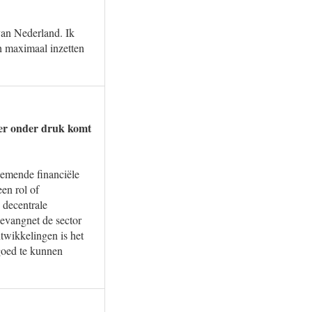
van Nederland. Ik
h maximaal inzetten
der onder druk komt
nemende financiële
en rol of
e decentrale
ievangnet de sector
twikkelingen is het
goed te kunnen