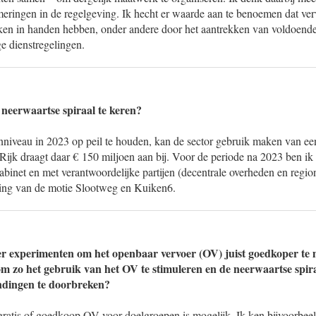
eringen in de regelgeving. Ik hecht er waarde aan te benoemen dat ve
kken in handen hebben, onder andere door het aantrekken van voldoend
e dienstregelingen.
neerwaartse spiraal te keren?
niveau in 2023 op peil te houden, kan de sector gebruik maken van ee
 Rijk draagt daar € 150 miljoen aan bij. Voor de periode na 2023 ben ik 
abinet en met verantwoordelijke partijen (decentrale overheden en regio
ling van de motie Slootweg en Kuiken6.
er experimenten om het openbaar vervoer (OV) juist goedkoper te
m zo het gebruik van het OV te stimuleren en de neerwaartse spir
ndingen te doorbreken?
ratis of goedkoop OV voor doelgroepen is mogelijk. Ik ken bijvoorbeeld