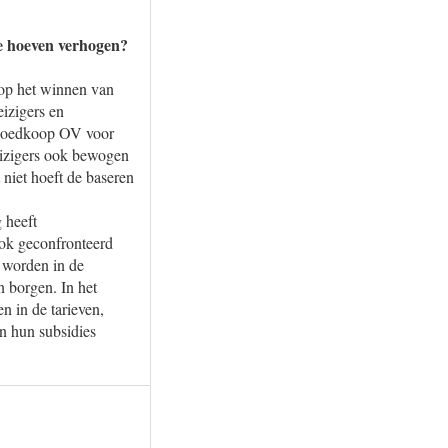
te hoeven verhogen?
 op het winnen van
eizigers en
of goedkoop OV voor
eizigers ook bewogen
niet hoeft de baseren
g heeft
ook geconfronteerd
 worden in de
n borgen. In het
n in de tarieven,
n hun subsidies