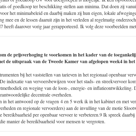
tis of goedkoop ter beschikking stellen aan minima. Dat doen zij vanu
 voor het minimabeleid en daarbij maken zij hun eigen, lokale afweging
ing mee en de lessen daaruit zijn in het verleden al regelmatig onderzoch
d7 heeft daarover vorig jaar gerapporteerd. Ik volg deze voorbeelden met
m de prijsverhoging te voorkomen in het kader van de toegankelij
met de uitspraak van de Tweede Kamer van afgelopen week4 in het
strumenten bij het vaststellen van tarieven in het regionaal openbaar ver
e indexatie van vervoersbewijzen voor het stads- en streekvervoer komen
etmethodiek en weging van de loon-, energie- en inflatieontwikkeling.
erantwoordelijke decentrale overheden.
 in het antwoord op de vragen 4 en 5 werk ik in het kabinet en met ve
 overheden en regionale vervoerders) aan de invulling van de motie Slo
 bereikbaarheid per openbaar vervoer te verbeteren.9 Ik spreek daarbij
die manier de bereikbaarheid voor mensen te vergroten.