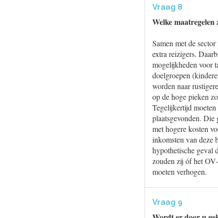
Vraag 8
Welke maatregelen z
Samen met de sector 
extra reizigers. Daar
mogelijkheden voor ta
doelgroepen (kindere
worden naar rustigere
op de hoge pieken zod
Tegelijkertijd moeten
plaatsgevonden. Die 
met hogere kosten vo
inkomsten van deze be
hypothetische geval d
zouden zij óf het OV
moeten verhogen.
Vraag 9
Wordt er door u gek