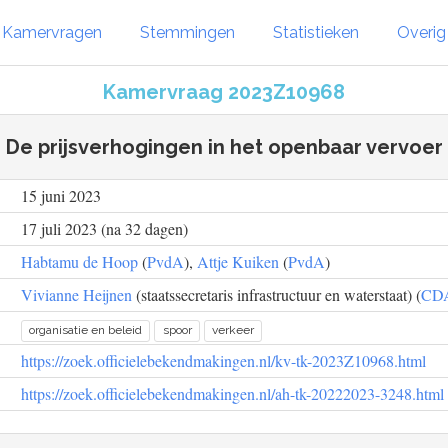
Kamervragen
Stemmingen
Statistieken
Overi
Kamervraag 2023Z10968
De prijsverhogingen in het openbaar vervoer
15 juni 2023
17 juli 2023 (na 32 dagen)
Habtamu de Hoop
(
PvdA
),
Attje Kuiken
(
PvdA
)
Vivianne Heijnen
(staatssecretaris infrastructuur en waterstaat) (
CD
organisatie en beleid
spoor
verkeer
https://zoek.officielebekendmakingen.nl/kv-tk-2023Z10968.html
https://zoek.officielebekendmakingen.nl/ah-tk-20222023-3248.html