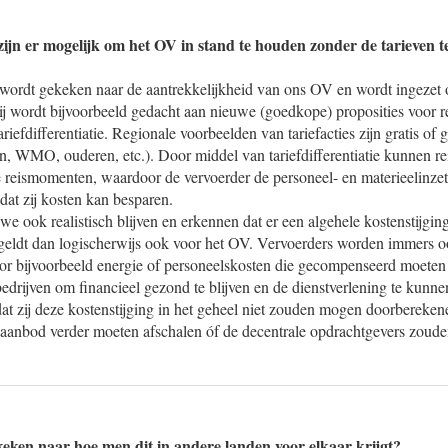
ijn er mogelijk om het OV in stand te houden zonder de tarieven 
wordt gekeken naar de aantrekkelijkheid van ons OV en wordt ingezet
bij wordt bijvoorbeeld gedacht aan nieuwe (goedkope) proposities voor r
riefdifferentiatie. Regionale voorbeelden van tariefacties zijn gratis 
n, WMO, ouderen, etc.). Door middel van tariefdifferentiatie kunnen r
 reismomenten, waardoor de vervoerder de personeel- en materieelinzet 
at zij kosten kan besparen.
 we ook realistisch blijven en erkennen dat er een algehele kostenstijgin
geldt dan logischerwijs ook voor het OV. Vervoerders worden immers 
or bijvoorbeeld energie of personeelskosten die gecompenseerd moeten
drijven om financieel gezond te blijven en de dienstverlening te kunne
at zij deze kostenstijging in het geheel niet zouden mogen doorberekene
-aanbod verder moeten afschalen óf de decentrale opdrachtgevers zoude
eken naar hoe men dit in andere landen voor elkaar krijgt?