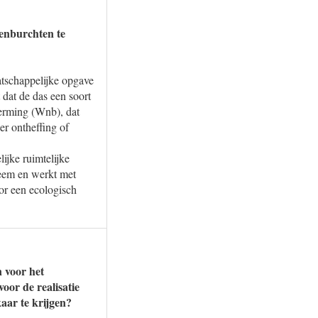
senburchten te
atschappelijke opgave
 dat de das een soort
herming (Wnb), dat
er ontheffing of
ijke ruimtelijke
leem en werkt met
or een ecologisch
n voor het
or de realisatie
kaar te krijgen?