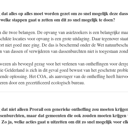
 dat alles op alles moet worden gezet om zo snel mogelijk deze das
welke stappen gaat u zetten om dit zo snel mogelijk te doen?
en die twee belangen. De opvang van asielzoekers is een belangrijke ma
chikte locaties voor opvang is een grote uitdaging. Daar tegenover staat
 kort niet goed mee ging. De das is beschermd onder de Wet natuurbesc
n van dassen of verwijderen van dassenburchten niet is toegestaan zond
wezen als bevoegd gezag voor het verlenen van ontheffingen voor dergel
ie Gelderland is zich in dit geval goed bewust van het geschetste prob
sende oplossing. Het COA, als aanvrager van de ontheffing heeft hiervo
eren door een gecertificeerd ecologisch bureau.
 dat niet alleen Prorail een generieke ontheffing zou moeten krijge
senburchten, maar dat gemeenten die ook zouden moeten krijgen vo
Zo ja, welke acties gaat u uitzetten om dit zo snel mogelijk voor el