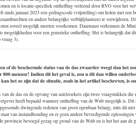
omen en is locatie-specifiek ontheffing verleend door RVO voor het ve
ft sinds januari 2023 een gedragscode (vrijstelling) om holen met een b
kraamburchten en andere belangrijke verblijfplaatsen) te verwijderen. Di
omst zoveel mogelijk moeten voorkomen. Daarnaast verkennen de Mini
 mogelijkheden voor een generieke ontheffing. Het is belangrijk dat di
 vraag 3).
en of de beschermde status van de das zwaarder weegt dan het zo
r 800 mensen? Indien dit het geval is, zou u dit dan willen onderb
e kan het zo zijn dat de situatie, zoals in het artikel beschreven, is o
van de das en de opvang van asielzoekers zijn twee vraagstukken die n
wetgever heeft bepaald wanneer ontheffing van de Wnb mogelijk is. Dit i
opgesomde dwingende redenen van groot openbaar belang, mits dit niet 
e staat van instandhouding en er geen andere bevredigende oplossingen 
de provincie bevoegd gezag op grond van de Wnb en is het het aan de p