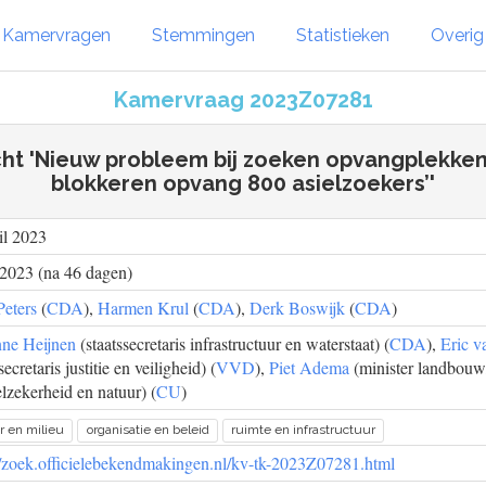
Kamervragen
Stemmingen
Statistieken
Overi
Kamervraag 2023Z07281
cht 'Nieuw probleem bij zoeken opvangplekken
blokkeren opvang 800 asielzoekers’'
il 2023
 2023 (na 46 dagen)
eters
(
CDA
),
Harmen Krul
(
CDA
),
Derk Boswijk
(
CDA
)
nne Heijnen
(staatssecretaris infrastructuur en waterstaat) (
CDA
),
Eric v
secretaris justitie en veiligheid) (
VVD
),
Piet Adema
(minister landbouw, 
lzekerheid en natuur) (
CU
)
r en milieu
organisatie en beleid
ruimte en infrastructuur
//zoek.officielebekendmakingen.nl/kv-tk-2023Z07281.html