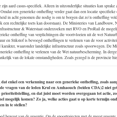
 zijn aard casus-specifiek. Alleen in uitzonderlijke situaties kan sprake 
 Omdat een generieke ontheffing verder gaat dan een locatie specifieke 
heid in acht genomen die nodig is om te borgen dat zo’n ontheffing vold
ok een rechtelijke toets kan doorstaan). De Ministeries van Landbouw, 
Infrastructuur & Waterstaat onderzoeken met RVO en ProRail de mogeli
rieke ontheffing van verplichtingen die voortvloeien uit de wet Natuu
ur en Stikstof is bevoegd ontheffingen te verlenen van de voor activite
d karakter, waaronder landelijke infrastructuur zoals spoorwegen. De Mi
rieke ontheffing te verlenen van de Wet natuurbescherming. In dergelij
nkelijk van de lokale omstandigheden. Zoals gezegd is de provincie hi
g dat enkel een verkenning naar een generieke ontheffing, zoals aa
de vragen van de leden Krul en Amhaouch (beiden CDA)2 niet get
e prioriteitstelling, en dat juist moet worden overgegaan tot actie, z
snel mogelijk komen? Zo ja, welke acties gaat u op korte termijn 
en in te stellen?
goed bewust van de urgentie. Op de spoortrajecten met de meest urgent