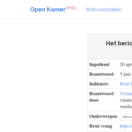
beta
Open Kamer
Wetsvoorstellen
Het beri
Ingediend
20 apr
Beantwoord
5 juni
Indieners
René P
Beantwoord
Vivia
door
(staats
voedse
Onderwerpen
natuu
Bron vraag
https: