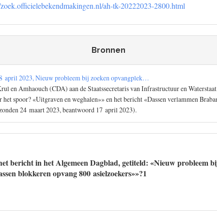
//zoek.officielebekendmakingen.nl/ah-tk-20222023-2800.html
Bronnen
8 april 2023, Nieuw probleem bij zoeken opvangplek…
Krul en Amhaouch (CDA) aan de Staatssecretaris van Infrastructuur en Waterstaat
r het spoor? «Uitgraven en weghalen»» en het bericht «Dassen verlammen Braban
ezonden 24 maart 2023, beantwoord 17 april 2023).
et bericht in het Algemeen Dagblad, getiteld: «Nieuw probleem bi
ssen blokkeren opvang 800 asielzoekers»»?1