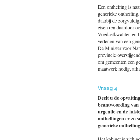
Een ontheffing is naar
generieke ontheffing.
daarbij de zorgvuldig
eisen (en daardoor o
Voedselkwaliteit en 
verlenen van een gene
De Minister voor Natu
provincie-overstijgen
om gemeenten een gene
maatwerk nodig, afha
Vraag 4
Deelt u de opvattin
beantwoording van 
urgentie en de juist
ontheffingen er zo 
generieke ontheffing
Het kabinet is zich 