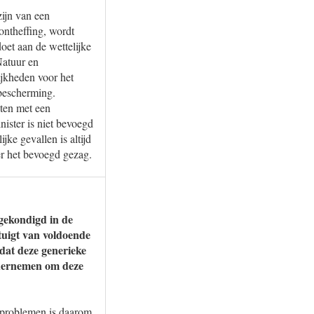
zijn van een
ontheffing, wordt
oet aan de wettelijke
Natuur en
jkheden voor het
rbescherming.
iten met een
nister is niet bevoegd
ke gevallen is altijd
er het bevoegd gezag.
ngekondigd in de
uigt van voldoende
odat deze generieke
ondernemen om deze
e problemen is daarom