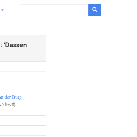
g
: ‘Dassen
an der Burg
visserij,