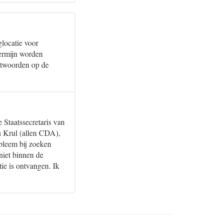
locatie voor
termijn worden
ntwoorden op de
 Staatssecretaris van
en Krul (allen CDA),
obleem bij zoeken
iet binnen de
ie is ontvangen. Ik