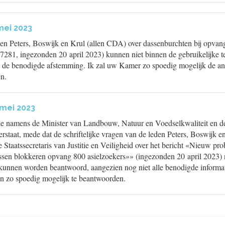
mei 2023
en Peters, Boswijk en Krul (allen CDA) over dassenburchten bij opvang
7281, ingezonden 20 april 2023) kunnen niet binnen de gebruikelijke 
de benodigde afstemming. Ik zal uw Kamer zo spoedig mogelijk de a
n.
 mei 2023
ede namens de Minister van Landbouw, Natuur en Voedselkwaliteit en de
erstaat, mede dat de schriftelijke vragen van de leden Peters, Boswijk 
taatssecretaris van Justitie en Veiligheid over het bericht «Nieuw pr
en blokkeren opvang 800 asielzoekers»» (ingezonden 20 april 2023) n
n kunnen worden beantwoord, aangezien nog niet alle benodigde informat
en zo spoedig mogelijk te beantwoorden.