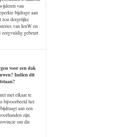
rwijderen van
eperkte bijdrage aan
t zou dergelijke
steries van IenW en
t zorgvuldig gebeurt
rgen voor een dak
ouwen? Indien dit
ntstaan?
iet met elkaar te
s bijvoorbeeld het
bijdraagt aan een
voorhanden zijn.
rovincie om die