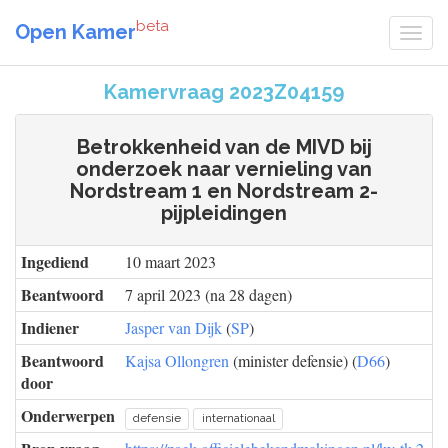
beta
Open Kamer
Kamervraag 2023Z04159
Betrokkenheid van de MIVD bij
onderzoek naar vernieling van
Nordstream 1 en Nordstream 2-
pijpleidingen
Ingediend
10 maart 2023
Beantwoord
7 april 2023 (na 28 dagen)
Indiener
Jasper van Dijk
(
SP
)
Beantwoord
Kajsa Ollongren
(minister defensie) (
D66
)
door
Onderwerpen
defensie
internationaal