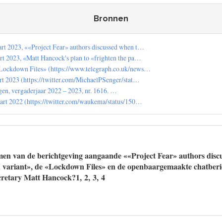
Bronnen
rt 2023, ««Project Fear» authors discussed when t…
rt 2023, «Matt Hancock's plan to «frighten the pa…
Lockdown Files» (https://www.telegraph.co.uk/news…
rt 2023 (https://twitter.com/MichaelPSenger/stat…
en, vergaderjaar 2022 – 2023, nr. 1616. …
aart 2022 (https://twitter.com/waukema/status/150…
men van de berichtgeving aangaande ««Project Fear» authors disc
 variant», de «Lockdown Files» en de openbaargemaakte chatberi
cretary Matt Hancock?1, 2, 3, 4