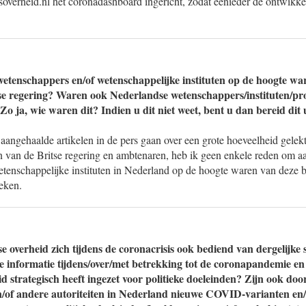
jksoverheid.nl het coronadashboard ingericht, zodat eenieder de ontwikke
wetenschappers en/of wetenschappelijke instituten op de hoogte wa
se regering? Waren ook Nederlandse wetenschappers/instituten/pr
 Zo ja, wie waren dit? Indien u dit niet weet, bent u dan bereid dit 
aangehaalde artikelen in de pers gaan over een grote hoeveelheid gelek
en van de Britse regering en ambtenaren, heb ik geen enkele reden om a
tenschappelijke instituten in Nederland op de hoogte waren van deze be
oeken.
e overheid zich tijdens de coronacrisis ook bediend van dergelijke
e informatie tijdens/over/met betrekking tot de coronapandemie en
d strategisch heeft ingezet voor politieke doeleinden? Zijn ook do
/of andere autoriteiten in Nederland nieuwe COVID-varianten e