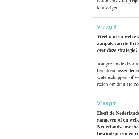
coronacrisis is op ri
kan volgen.
Vraag 6
Weet u of en welke 
aanpak van de Brit
over deze strategie?
Aangezien de door u 
berichten tussen led
wetenschappers of we
reden om dit uit te z
Vraag 7
Heeft de Nederlands
aangeven of en welk
Nederlandse overhei
bewindspersonen en