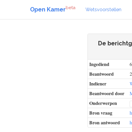
beta
Open Kamer
Wetsvoorstellen
De berichtg
Ingediend
6
Beantwoord
2
Indiener
W
Beantwoord door
M
Onderwerpen
Bron vraag
h
Bron antwoord
h