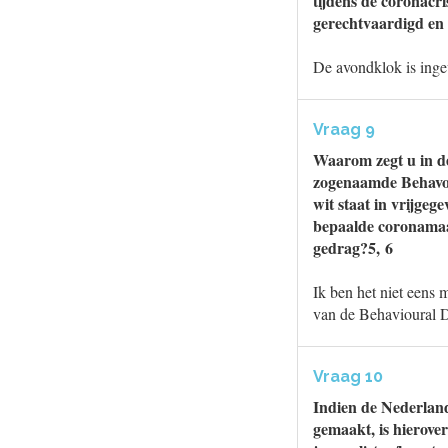
tijdens de coronacri
gerechtvaardigd e
De avondklok is inge
Vraag 9
Waarom zegt u in d
zogenaamde Behavou
wit staat in vrijge
bepaalde coronamaat
gedrag?5, 6
Ik ben het niet eens
van de Behavioural 
Vraag 10
Indien de Nederlands
gemaakt, is hierove