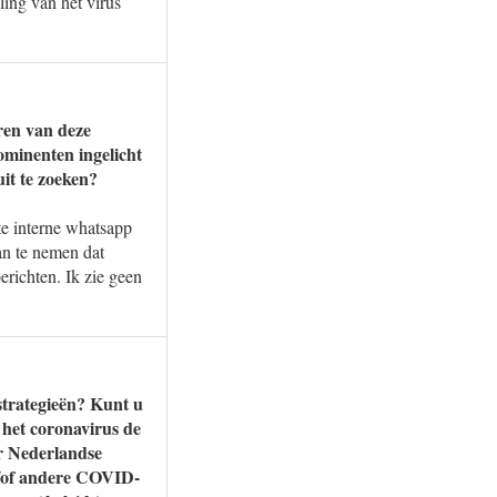
ling van het virus
ren van deze
ominenten ingelicht
uit te zoeken?
te interne whatsapp
an te nemen dat
richten. Ik zie geen
 strategieën? Kunt u
 het coronavirus de
or Nederlandse
n/of andere COVID-