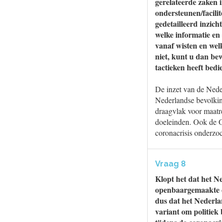
gerelateerde zaken 
ondersteunen/facili
gedetailleerd inzic
welke informatie en
vanaf wisten en wel
niet, kunt u dan bew
tactieken heeft bed
De inzet van de Neder
Nederlandse bevolkin
draagvlak voor maatre
doeleinden. Ook de O
coronacrisis onderzoc
Vraag 8
Klopt het dat het Ne
openbaargemaakte ch
dus dat het Nederla
variant om politiek