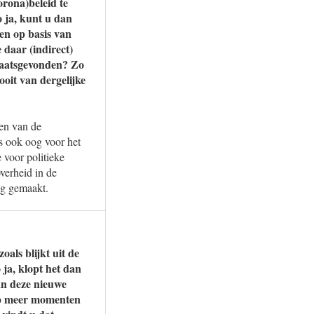
orona)beleid te
o ja, kunt u dan
en op basis van
 daar (indirect)
laatsgevonden? Zo
ooit van dergelijke
ren van de
s ook oog voor het
 voor politieke
verheid in de
ng gemaakt.
oals blijkt uit de
ja, klopt het dan
an deze nieuwe
 op meer momenten