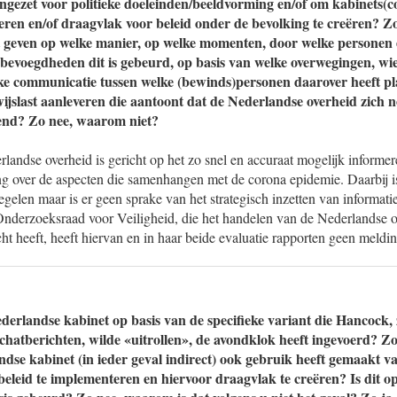
ingezet voor politieke doeleinden/beeldvorming en/of om kabinets(c
teren en/of draagvlak voor beleid onder de bevolking te creëren? Z
ht geven op welke manier, op welke momenten, door welke personen 
 bevoegdheden dit is gebeurd, op basis van welke overwegingen, wie
ke communicatie tussen welke (bewinds)personen daarover heeft p
ijslast aanleveren die aantoont dat de Nederlandse overheid zich n
iend? Zo nee, waarom niet?
landse overheid is gericht op het zo snel en accuraat mogelijk informe
g over de aspecten die samenhangen met de corona epidemie. Daarbij i
gelen maar is er geen sprake van het strategisch inzetten van informatie
nderzoeksraad voor Veiligheid, die het handelen van de Nederlandse o
ht heeft, heeft hiervan en in haar beide evaluatie rapporten geen meldi
derlandse kabinet op basis van de specifieke variant die Hancock, z
atberichten, wilde «uitrollen», de avondklok heeft ingevoerd? Zo 
ndse kabinet (in ieder geval indirect) ook gebruik heeft gemaakt v
 beleid te implementeren en hiervoor draagvlak te creëren? Is dit