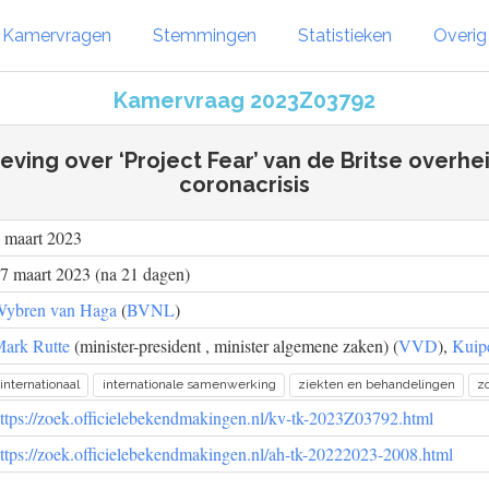
Kamervragen
Stemmingen
Statistieken
Overi
Kamervraag 2023Z03792
eving over ‘Project Fear’ van de Britse overhei
coronacrisis
 maart 2023
7 maart 2023 (na 21 dagen)
ybren van Haga
(
BVNL
)
ark Rutte
(minister-president , minister algemene zaken) (
VVD
),
Kuip
internationaal
internationale samenwerking
ziekten en behandelingen
z
ttps://zoek.officielebekendmakingen.nl/kv-tk-2023Z03792.html
ttps://zoek.officielebekendmakingen.nl/ah-tk-20222023-2008.html