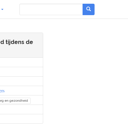
g
d tijdens de
ers
org en gezondheid