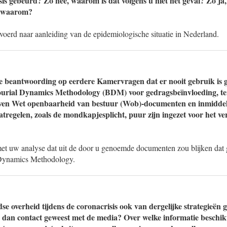
sis gebeurd? Zo nee, waarom is dat volgens u niet het geval? Zo ja,
n waarom?
voerd naar aanleiding van de epidemiologische situatie in Nederland.
e beantwoording op eerdere Kamervragen dat er nooit gebruik is
rial Dynamics Methodology (BDM) voor gedragsbeïnvloeding, terw
geven Wet openbaarheid van bestuur (Wob)-documenten en inmiddel
regelen, zoals de mondkapjesplicht, puur zijn ingezet voor het v
 met uw analyse dat uit de door u genoemde documenten zou blijken dat
Dynamics Methodology.
e overheid tijdens de coronacrisis ook van dergelijke strategieën 
r dan contact geweest met de media? Over welke informatie beschik