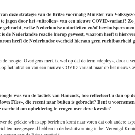
van deze strategie van de Britse voormalig Minister van Volksgez
 te jagen door het «uitrollen» van een nieuwe COVID-variant? Zo 
e gebracht, welke Nederlandse autoriteiten en/of bewindspersonen
t is de Nederlandse reactie hierop geweest, waarom heeft u hierove
rom heeft de Nederlandse overheid hieraan geen ruchtbaarheid ge
p de hoogte. Overigens merk ik wel op dat de term «deploy», door u vert
t op het uitrollen van een nieuwe COVID-variant maar op het nieuws ov
hoogte was van de tactiek van Hancock, hoe reflecteert u dan op de
n Files», die recent naar buiten is gebracht? Bent u voornemens
 overheid om opheldering te vragen over deze kwestie?
 over de gelekte whatsapp berichten komt naar voren dat ook andere asp
zichten meegespeeld hebben in de besluitvorming in het Verenigd Konink
te nemen met de Britse overheid.