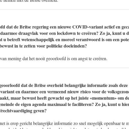
ofd dat de Britse regering een nieuwe COVID-variant actief en geca
 daarmee draagvlak voor een lockdown te creëren? Zo ja, kunt u d
t u betreft wetenschappelijk en moreel verantwoord is om een pote
ewust in te zetten voor politieke doeleinden?
van mening dat het nooit geoorloofd is om angst te creëren.
 geoorloofd dat de Britse overheid belangrijke informatie zoals deze
riant en daarmee een vermeend nieuw risico voor de volksgezondh
aakt, maar bewust heeft gewacht op het juiste «momentum» om de
teneinde de eigen agenda maximaal te faciliteren? Zo ja, kunt u hie
/rechtvaardiging geven?
net is erop gericht belangrijke informatie zo snel mogelijk openbaar te 