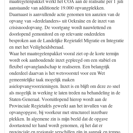
maatregelenpakket werkt het COA aan de realisatie per 1 juli
aanstaande van additionele 19.000 opvangplekken.
Daarnaast is aanvullende actie genomen ten aanzien van de
opvang van »derdelanders» uit Oekraïne en de inzet van
crisisnoodopvang. De voortgang wordt nauwlettend en
doorlopend gemonitord en op relevante onderdelen
besproken aan de Landelijke Regietafel Migratie en Integratie
en met het Veiligheidsberaad.
Waar het maatregelenpakket vooral ziet op de korte termijn
wordt ook aanhoudende inzet gepleegd om een stabiel en
flexibel opvanglandschap te realiseren. Een belangrijk
onderdeel daarvan is het wetsvoorstel voor een Wet
gemeentelijke taak mogelijk maken
asielopvangvoorzieningen. Inzet is en blijft om deze zo snel
als mogelijk in werking te laten treden na behandeling in de
Staten-Generaal. Vooruitlopend hierop wordt aan de
Provinciale Regietafels gewerkt aan het invullen van de
opvangopgave, bij voorkeur met structureel inzetbare
plekken. In algemene zin is mijn beeld dat de opgave
doortastend ter hand wordt genomen, zij het dat er
provinciale en regionale verschillen zijn in aanpak en tempo.