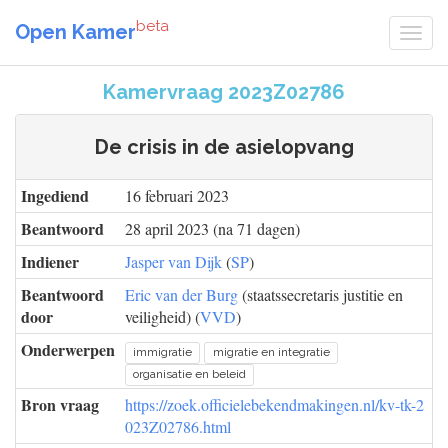
beta
Open Kamer
Kamervraag 2023Z02786
De crisis in de asielopvang
Ingediend
16 februari 2023
Beantwoord
28 april 2023 (na 71 dagen)
Indiener
Jasper van Dijk
(
SP
)
Beantwoord
Eric van der Burg
(staatssecretaris justitie en
door
veiligheid) (
VVD
)
Onderwerpen
immigratie
migratie en integratie
organisatie en beleid
Bron vraag
https://zoek.officielebekendmakingen.nl/kv-tk-2
023Z02786.html