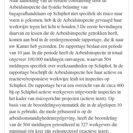
Naar aanleiding van de eerdere constatering door de
Arbeidsinspectie dat fysieke belasting van
bagageafhandelaars op Schiphol niet specifiek als risico naar
voren is gekomen, heb ik de Arbeidsinspectie gevraagd haar
werkwijze tegen het licht te houden.3 De eerste bevindingen
daarvan en lessen die de Arbeidsinspectie getrokken heeft,
komen aan bod in de eerdergenoemde rapportage, die ik naar
uw Kamer heb gezonden. De rapportage beslaat een periode
van 10 jaar. In die periode heeft de Arbeidsinspectie in totaal
ongeveer 100.000 meldingen ontvangen, waarvan 504
meldingen specifiek over werkzaamheden op Schiphol. In de
rapportage beschrijft de Arbeidsinspectie hoe haar actieve en
reactieve/responsieve werkwijze leidt tot inspecties op
Schiphol. De rapportage bevat een overzicht van de circa 400
bij op Schiphol actieve werkgevers uitgevoerde inspecties in
het kader van risicogerichte projecten (actieve inzet). Op
basis van de beoordelingssystematiek die in de afgelopen 10
jaar is gebruikt, die mede gebaseerd is op de
arbeidsomstandighedenregelgeving, heeft die beoordeling
van de 504 meldingen geresulteerd in 327 werkgevers die
minimaal één keer zijn geïnspecteerd (reactieve inzet).