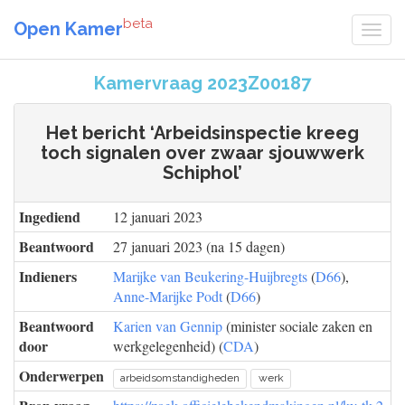
beta
Open Kamer
Kamervraag 2023Z00187
Het bericht ‘Arbeidsinspectie kreeg
toch signalen over zwaar sjouwwerk
Schiphol’
Ingediend
12 januari 2023
Beantwoord
27 januari 2023 (na 15 dagen)
Indieners
Marijke van Beukering-Huijbregts
(
D66
),
Anne-Marijke Podt
(
D66
)
Beantwoord
Karien van Gennip
(minister sociale zaken en
door
werkgelegenheid) (
CDA
)
Onderwerpen
arbeidsomstandigheden
werk