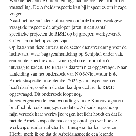
Werknemers en de Ondernemingsraad hebben een rol bij de
vaststelling. De Arbeidsinspectie kan bij inspecties om inzage
vragen.
Naast het inzien tijdens of na een controle bij een werkgever,
vraagt de inspectie de afgelopen jaren in een aantal
specifieke projecten de RI&E op bij groepen werkgevers5.
Criteria voor het opvragen zijn:
Op basis van deze criteria is de sector dienstverlening voor de
luchtvaart, waar bagageafhandeling op Schiphol onder valt,
eerder niet specifiek naar voren gekomen om tot zo’n
uitvraag te leiden. De RI&E is daarom niet opgevraagd. Naar
aanleiding van het onderzoek van NOS/Nieuwsuur is de
Arbeidsinspectie in september 2022 gaan inspecteren en
heeft daarbij, conform de standaardprocedure de RI&E
opgevraagd. Dit onderzoek loopt nog.
In eerdergenoemde beantwoording van de Kamervragen en
brief heb ik reeds aangegeven dat de Arbeidsinspectie op
mijn verzoek haar werkwijze tegen het licht houdt en dat ik
met de Arbeidsinspectie nader in gesprek ga over hoe de
werkwijze verder verbeterd en transparanter kan worden.
Hierbij merk ik op dat de Arbeidsinspectie een lerende