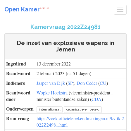
beta
Open Kamer
Kamervraag 2022Z24981
De inzet van explosieve wapens in
Jemen
Ingediend
13 december 2022
Beantwoord
2 februari 2023 (na 51 dagen)
Indieners
Jasper van Dijk
(
SP
),
Don Ceder
(
CU
)
Beantwoord
Wopke Hoekstra
(viceminister-president ,
door
minister buitenlandse zaken) (
CDA
)
Onderwerpen
internationaal
organisatie en beleid
Bron vraag
https://zoek.officielebekendmakingen.nl/kv-tk-2
022Z24981.html