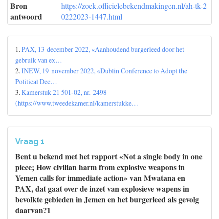
Bron
https://zoek.officielebekendmakingen.nl/ah-tk-2
antwoord
0222023-1447.html
1.
PAX, 13 december 2022, «Aanhoudend burgerleed door het
gebruik van ex…
2.
INEW, 19 november 2022, «Dublin Conference to Adopt the
Political Dec…
3.
Kamerstuk 21 501-02, nr. 2498
(https://www.tweedekamer.nl/kamerstukke…
Vraag 1
Bent u bekend met het rapport «Not a single body in one
piece; How civilian harm from explosive weapons in
Yemen calls for immediate action» van Mwatana en
PAX, dat gaat over de inzet van explosieve wapens in
bevolkte gebieden in Jemen en het burgerleed als gevolg
daarvan?1