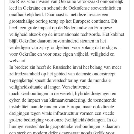
De Russische invasie van Oekraïne veroorzaakt onnoemelijk
leed in Oekraïne en schendt de Oekraïense soevereiniteit en
onafhankelijkheid. Daarnaast is met deze invasie een
grootschalige oorlog terug op het Europese continent. Dit
heeft een grote impact op de Nederlandse en Europese
veiligheid alsook op de internationale rechtsorde. Het kabinet
blijft Oekraïne daarom onverminderd steunen in het
verdedigen van zijn grondgebied voor zolang dat nodig is –
voor Oekraïne en voor onze eigen vrijheid, veiligheid en
welvaart.
In bredere zin heeft de Russische inval het belang van meer
zelfredzaamheid op het gebied van defensie onderstreept.
Tegelijkertijd speelt de verslechtering van de mondiale
veiligheidssituatie al langer. Verschuivende
machtsverhoudingen in de wereld, hybride dreigingen en
cyber, de impact van klimaatverandering, de toenemende
instabiliteit aan de randen van Europa, maar ook directe
dreigingen tegen vitale infrastructuur vormen een steeds
grotere bedreiging voor onze (veiligheids)belangen. In de
huidige verslechterde geopolitieke verhoudingen is daarom
een sterk en modern defensieapparaat noodzakelijk voor