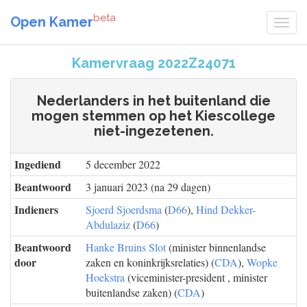
beta
Open Kamer
Kamervraag 2022Z24071
Nederlanders in het buitenland die
mogen stemmen op het Kiescollege
niet-ingezetenen.
Ingediend
5 december 2022
Beantwoord
3 januari 2023 (na 29 dagen)
Indieners
Sjoerd Sjoerdsma
(
D66
),
Hind Dekker-
Abdulaziz
(
D66
)
Beantwoord
Hanke Bruins Slot
(minister binnenlandse
door
zaken en koninkrijksrelaties) (
CDA
),
Wopke
Hoekstra
(viceminister-president , minister
buitenlandse zaken) (
CDA
)