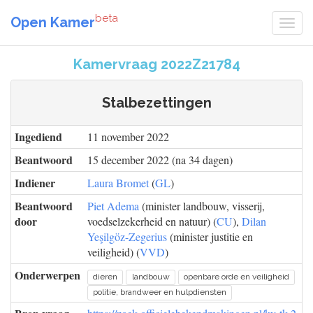
beta
Open Kamer
Kamervraag 2022Z21784
Stalbezettingen
Ingediend
11 november 2022
Beantwoord
15 december 2022 (na 34 dagen)
Indiener
Laura Bromet
(
GL
)
Beantwoord
Piet Adema
(minister landbouw, visserij,
door
voedselzekerheid en natuur) (
CU
),
Dilan
Yeşilgöz-Zegerius
(minister justitie en
veiligheid) (
VVD
)
Onderwerpen
dieren
landbouw
openbare orde en veiligheid
politie, brandweer en hulpdiensten