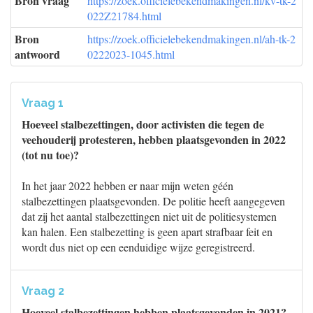
Bron vraag
https://zoek.officielebekendmakingen.nl/kv-tk-2
022Z21784.html
Bron
https://zoek.officielebekendmakingen.nl/ah-tk-2
antwoord
0222023-1045.html
Vraag 1
Hoeveel stalbezettingen, door activisten die tegen de
veehouderij protesteren, hebben plaatsgevonden in 2022
(tot nu toe)?
In het jaar 2022 hebben er naar mijn weten géén
stalbezettingen plaatsgevonden. De politie heeft aangegeven
dat zij het aantal stalbezettingen niet uit de politiesystemen
kan halen. Een stalbezetting is geen apart strafbaar feit en
wordt dus niet op een eenduidige wijze geregistreerd.
Vraag 2
Hoeveel stalbezettingen hebben plaatsgevonden in 2021?