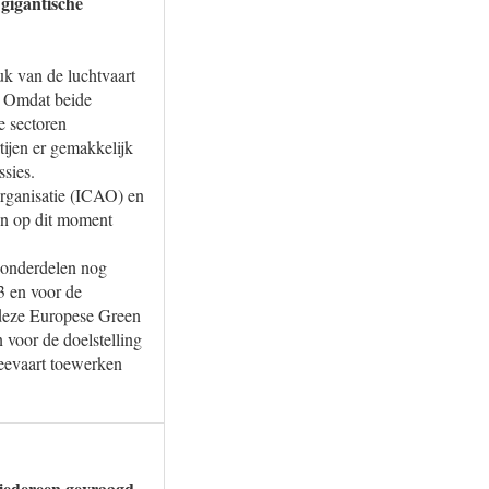
 gigantische
uk van de luchtvaart
n. Omdat beide
e sectoren
ijen er gemakkelijk
ssies.
Organisatie (ICAO) en
en op dit moment
p onderdelen nog
3 en voor de
 deze Europese Green
 voor de doelstelling
 zeevaart toewerken
 iedereen gevraagd