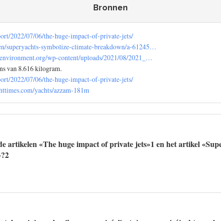
Bronnen
port/2022/07/06/the-huge-impact-of-private-jets/
en/superyachts-symbolize-climate-breakdown/a-61245…
rtenvironment.org/wp-content/uploads/2021/08/2021_…
ns van 8.616 kilogram.
port/2022/07/06/the-huge-impact-of-private-jets/
chttimes.com/yachts/azzam-181m
e artikelen «The huge impact of private jets»1 en het artikel «Sup
»?2