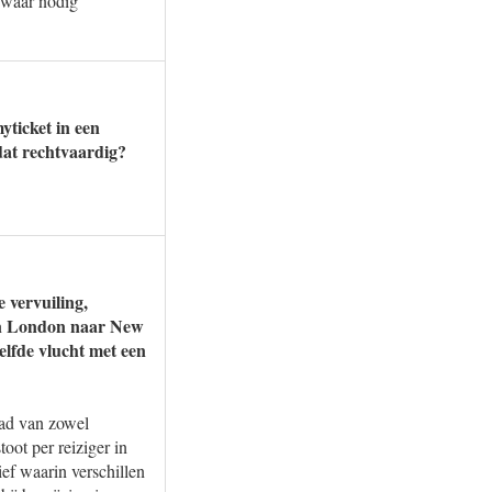
 waar nodig
yticket in een
dat rechtvaardig?
 vervuiling,
 van London naar New
lfde vlucht met een
aad van zowel
toot per reiziger in
ief waarin verschillen