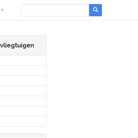
g
évliegtuigen