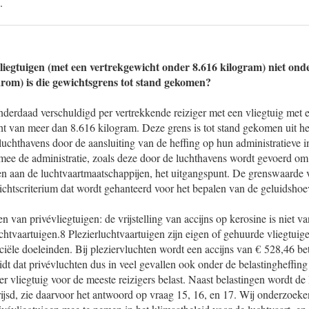
.
liegtuigen (met een vertrekgewicht onder 8.616 kilogram) niet onde
rom) is die gewichtsgrens tot stand gekomen?
inderdaad verschuldigd per vertrekkende reiziger met een vliegtuig met
cht van meer dan 8.616 kilogram. Deze grens is tot stand gekomen uit h
luchthavens door de aansluiting van de heffing op hun administratieve i
rmee de administratie, zoals deze door de luchthavens wordt gevoerd om 
 aan de luchtvaartmaatschappijen, het uitgangspunt. De grenswaarde 
ichtscriterium dat wordt gehanteerd voor het bepalen van de geluidshoe
en van privévliegtuigen: de vrijstelling van accijns op kerosine is niet va
chtvaartuigen.8 Plezierluchtvaartuigen zijn eigen of gehuurde vliegtuige
le doeleinden. Bij pleziervluchten wordt een accijns van € 528,46 beta
eidt dat privévluchten dus in veel gevallen ook onder de belastingheffin
per vliegtuig voor de meeste reizigers belast. Naast belastingen wordt de
ijsd, zie daarvoor het antwoord op vraag 15, 16, en 17. Wij onderzoeke