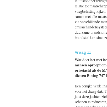
in uitstoot per reizi
relatie tot maatschap
vliegbelasting kijken.
samen met alle maatsc
via verschillende man
emissiehandelssystee
duurzame brandstoffe
brandstof kerosine, z
Vraag 11
Wat doet het met he
mensen oproept om h
privéjacht als de M
die een Boeing 747 
Een eerlijke verdelin
voor het draagvlak. T
juist deze jachten z
schepen te reduceren,
Zoals aangekondigd i