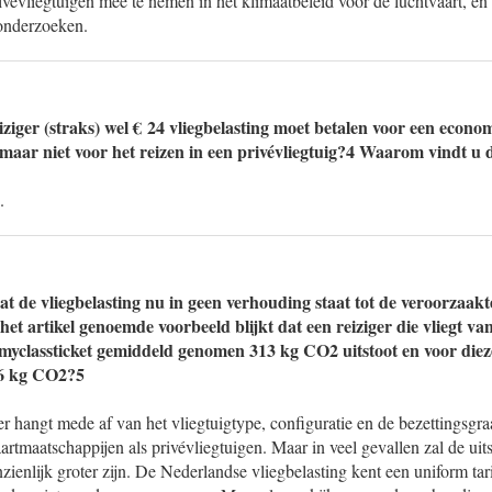
vévliegtuigen mee te nemen in het klimaatbeleid voor de luchtvaart, en
 onderzoeken.
iziger (straks) wel € 24 vliegbelasting moet betalen voor een econom
, maar niet voor het reizen in een privévliegtuig?4 Waarom vindt u 
.
t de vliegbelasting nu in geen verhouding staat tot de veroorzaakte
 het artikel genoemde voorbeeld blijkt dat een reiziger die vliegt
yclassticket gemiddeld genomen 313 kg CO2 uitstoot en voor dieze
56 kg CO2?5
ger hangt mede af van het vliegtuigtype, configuratie en de bezettingsgr
artmaatschappijen als privévliegtuigen. Maar in veel gevallen zal de uits
nzienlijk groter zijn. De Nederlandse vliegbelasting kent een uniform tar