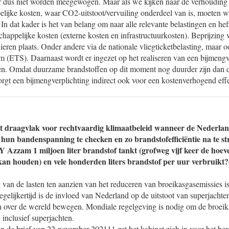
ger dus niet worden meegewogen. Maar als we kijken naar de verhouding b
pelijke kosten, waar CO2-uitstoot/vervuiling onderdeel van is, moeten we
 In dat kader is het van belang om naar alle relevante belastingen en hef
happelijke kosten (externe kosten en infrastructuurkosten). Beprijzing v
ieren plaats. Onder andere via de nationale vliegticketbelasting, maar 
m (ETS). Daarnaast wordt er ingezet op het realiseren van een bijmengv
n. Omdat duurzame brandstoffen op dit moment nog duurder zijn dan 
orgt een bijmengverplichting indirect ook voor een kostenverhogend effe
t draagvlak voor rechtvaardig klimaatbeleid wanneer de Nederlan
un bandenspanning te checken en zo brandstofefficiëntie na te str
/Y Azzam 1 miljoen liter brandstof tankt (grofweg vijf keer de hoev
kan houden) en vele honderden liters brandstof per uur verbruikt
g van de lasten ten aanzien van het reduceren van broeikasgasemissies i
egelijkertijd is de invloed van Nederland op de uitstoot van superjachte
ich over de wereld bewegen. Mondiale regelgeving is nodig om de broei
 inclusief superjachten.
n de brief van 22 november 202111 zet het kabinet zich in voor het be