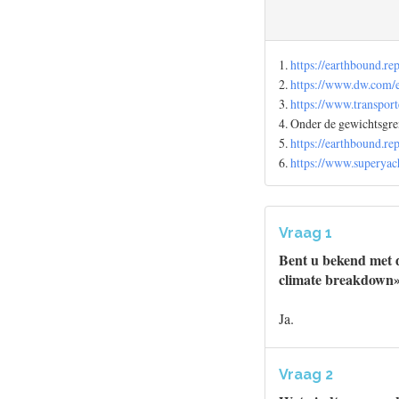
1.
https://earthbound.re
2.
https://www.dw.com/
3.
https://www.transpo
4. Onder de gewichtsgre
5.
https://earthbound.re
6.
https://www.superya
Vraag 1
Bent u bekend met d
climate breakdown
Ja.
Vraag 2