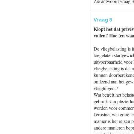
Zie antwoord vraag 3
Vraag 8
Klopt het dat privév
vallen? Hoe (en waa
De vliegbelasting is 
toegelaten startgewi
uitvoerbaarheid voor 
vliegbelasting is daa
kunnen doorberekenen
ontleend aan het gew
vliegtuigen.7
Wat betreft het belast
gebruik van plezierlu
worden voor commercië
kerosine, wat ertoe l
manier is het reizen 
andere manieren bepr