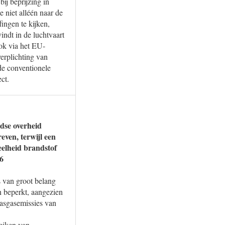
ij beprijzing in
 niet alléén naar de
fingen te kijken,
indt in de luchtvaart
ook via het EU-
erplichting van
de conventionele
ct.
dse overheid
even, terwijl een
eelheid brandstof
?6
s van groot belang
n beperkt, aangezien
kasgasemissies van
reiken van