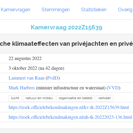
Kamervragen
Stemmingen
Statistieken
Overi
Kamervraag 2022Z15639
che klimaateffecten van privéjachten en priv
22 augustus 2022
3 oktober 2022 (na 42 dagen)
Lammert van Raan
(
PvdD
)
Mark Harbers
(minister infrastructuur en waterstaat) (
VVD
)
lucht
natuur en milieu
organisatie en beleid
verkeer
https://zoek.officielebekendmakingen.nl/kv-tk-2022Z15639.html
https://zoek.officielebekendmakingen.nl/ah-tk-20222023-136.html