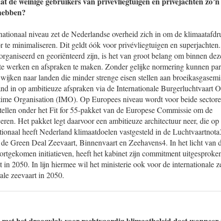
at de weinige gebruikers van privévliegtuigen en privéjachten zo’n
hebben?
nationaal niveau zet de Nederlandse overheid zich in om de klimaatafdr
r te minimaliseren. Dit geldt óók voor privévliegtuigen en superjachte
rganiseerd en georiënteerd zijn, is het van groot belang om binnen dez
 te werken en afspraken te maken. Zonder gelijke normering kunnen part
 wijken naar landen die minder strenge eisen stellen aan broeikasgasemi
nd in op ambitieuze afspraken via de Internationale Burgerluchtvaart 
itime Organisation (IMO). Op Europees niveau wordt voor beide sector
tellen onder het Fit for 55-pakket van de Europese Commissie om de
eren. Het pakket legt daarvoor een ambitieuze architectuur neer, die o
tionaal heeft Nederland klimaatdoelen vastgesteld in de Luchtvaartnota
er de Green Deal Zeevaart, Binnenvaart en Zeehavens4. In het licht van
ortgekomen initiatieven, heeft het kabinet zijn commitment uitgesproken
it in 2050. In lijn hiermee wil het ministerie ook voor de internationale
ale zeevaart in 2050.
 met het draagvlak voor rechtvaardig klimaatbeleid doet wanneer