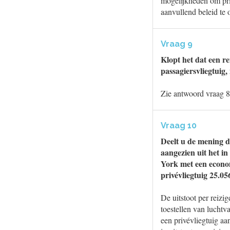
mogelijkheden om pri
aanvullend beleid te
Vraag 9
Klopt het dat een re
passagiersvliegtuig
Zie antwoord vraag 8
Vraag 10
Deelt u de mening da
aangezien uit het in
York met een econom
privévliegtuig 25.0
De uitstoot per reizi
toestellen van luchtva
een privévliegtuig aa