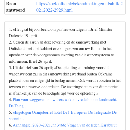
Bron
https://zoek.officielebekendmakingen.nl/ah-tk-2
antwoord
0212022-2929.html
1. «Het gaat bijvoorbeeld om pantservoertuigen». Brief Minister
Defensie 19 april
2. Gezien de aard van deze levering en de samenwerking met
Duitsland heeft het kabinet ervoor gekozen om uw Kamer in het
openbaar over de voorgenomen levering van dit wapensysteem te
informeren. Brief 26 april.
3. Uit de brief van 26 april; «De opleiding en training voor dit
wapensysteem zal in dit samenwerkingsverband buiten Oekraïne
plaatsvinden en enige tijd in beslag nemen. Ook wordt voorzien in het
leveren van reserve-onderdelen. De leveringsdatum van dit materieel
is afhankelijk van de benodigde tijd voor de opleiding.»
4.
Plan voor weggeven houwitsers wekt onvrede binnen landmacht.
De Teleg…
5.
«Ingetogen Oranjeborrel hotel De l’Europe en De Telegraaf» De
spannin…
6.
Aanhangsel 2020–2021, nr 3466; Vragen van de leden Karabulut