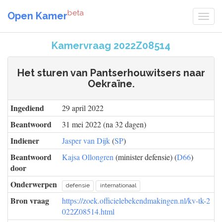
beta
Open Kamer
Kamervraag 2022Z08514
Het sturen van Pantserhouwitsers naar
Oekraïne.
Ingediend
29 april 2022
Beantwoord
31 mei 2022 (na 32 dagen)
Indiener
Jasper van Dijk
(
SP
)
Beantwoord
Kajsa Ollongren
(minister defensie) (
D66
)
door
Onderwerpen
defensie
internationaal
Bron vraag
https://zoek.officielebekendmakingen.nl/kv-tk-2
022Z08514.html