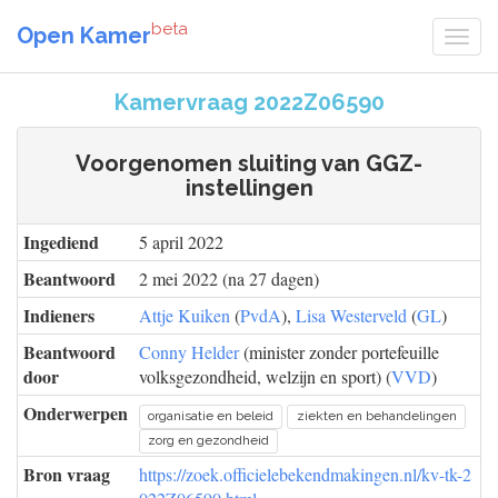
beta
Open Kamer
Kamervraag 2022Z06590
Voorgenomen sluiting van GGZ-
instellingen
Ingediend
5 april 2022
Beantwoord
2 mei 2022 (na 27 dagen)
Indieners
Attje Kuiken
(
PvdA
),
Lisa Westerveld
(
GL
)
Beantwoord
Conny Helder
(minister zonder portefeuille
door
volksgezondheid, welzijn en sport) (
VVD
)
Onderwerpen
organisatie en beleid
ziekten en behandelingen
zorg en gezondheid
Bron vraag
https://zoek.officielebekendmakingen.nl/kv-tk-2