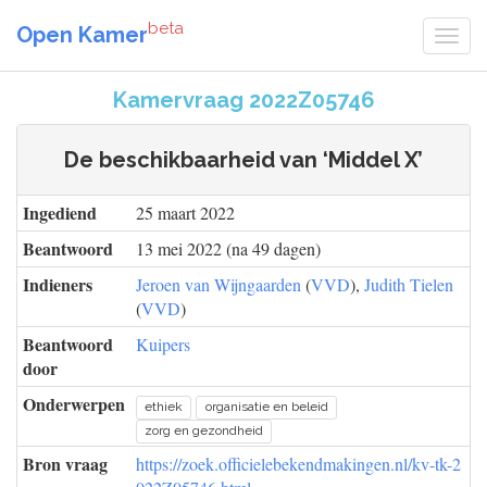
beta
Open Kamer
Kamervraag 2022Z05746
De beschikbaarheid van ‘Middel X’
Ingediend
25 maart 2022
Beantwoord
13 mei 2022 (na 49 dagen)
Indieners
Jeroen van Wijngaarden
(
VVD
),
Judith Tielen
(
VVD
)
Beantwoord
Kuipers
door
Onderwerpen
ethiek
organisatie en beleid
zorg en gezondheid
Bron vraag
https://zoek.officielebekendmakingen.nl/kv-tk-2