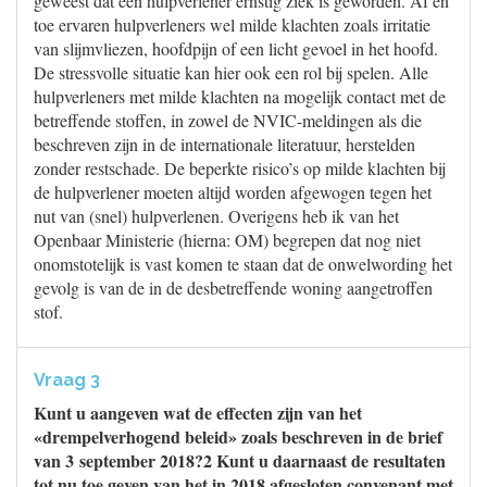
geweest dat een hulpverlener ernstig ziek is geworden. Af en
toe ervaren hulpverleners wel milde klachten zoals irritatie
van slijmvliezen, hoofdpijn of een licht gevoel in het hoofd.
De stressvolle situatie kan hier ook een rol bij spelen. Alle
hulpverleners met milde klachten na mogelijk contact met de
betreffende stoffen, in zowel de NVIC-meldingen als die
beschreven zijn in de internationale literatuur, herstelden
zonder restschade. De beperkte risico’s op milde klachten bij
de hulpverlener moeten altijd worden afgewogen tegen het
nut van (snel) hulpverlenen. Overigens heb ik van het
Openbaar Ministerie (hierna: OM) begrepen dat nog niet
onomstotelijk is vast komen te staan dat de onwelwording het
gevolg is van de in de desbetreffende woning aangetroffen
stof.
Vraag 3
Kunt u aangeven wat de effecten zijn van het
«drempelverhogend beleid» zoals beschreven in de brief
van 3 september 2018?2 Kunt u daarnaast de resultaten
tot nu toe geven van het in 2018 afgesloten convenant met