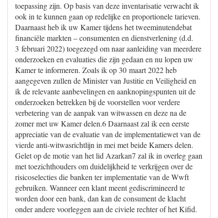
toepassing zijn. Op basis van deze inventarisatie verwacht ik
ook in te kunnen gaan op redelijke en proportionele tarieven.
Daarnaast heb ik uw Kamer tijdens het tweeminutendebat
financiële markten – consumenten en dienstverlening (d.d.
3 februari 2022) toegezegd om naar aanleiding van meerdere
onderzoeken en evaluaties die zijn gedaan en nu lopen uw
Kamer te informeren. Zoals ik op 30 maart 2022 heb
aangegeven zullen de Minister van Justitie en Veiligheid en
ik de relevante aanbevelingen en aanknopingspunten uit de
onderzoeken betrekken bij de voorstellen voor verdere
verbetering van de aanpak van witwassen en deze na de
zomer met uw Kamer delen.6 Daarnaast zal ik een eerste
appreciatie van de evaluatie van de implementatiewet van de
vierde anti-witwasrichtlijn in mei met beide Kamers delen.
Gelet op de motie van het lid Azarkan7 zal ik in overleg gaan
met toezichthouders om duidelijkheid te verkrijgen over de
risicoselecties die banken ter implementatie van de Wwft
gebruiken. Wanneer een klant meent gediscrimineerd te
worden door een bank, dan kan de consument de klacht
onder andere voorleggen aan de civiele rechter of het Kifid.