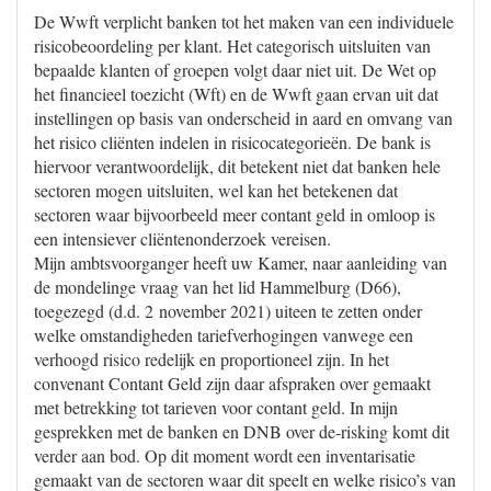
De Wwft verplicht banken tot het maken van een individuele
risicobeoordeling per klant. Het categorisch uitsluiten van
bepaalde klanten of groepen volgt daar niet uit. De Wet op
het financieel toezicht (Wft) en de Wwft gaan ervan uit dat
instellingen op basis van onderscheid in aard en omvang van
het risico cliënten indelen in risicocategorieën. De bank is
hiervoor verantwoordelijk, dit betekent niet dat banken hele
sectoren mogen uitsluiten, wel kan het betekenen dat
sectoren waar bijvoorbeeld meer contant geld in omloop is
een intensiever cliëntenonderzoek vereisen.
Mijn ambtsvoorganger heeft uw Kamer, naar aanleiding van
de mondelinge vraag van het lid Hammelburg (D66),
toegezegd (d.d. 2 november 2021) uiteen te zetten onder
welke omstandigheden tariefverhogingen vanwege een
verhoogd risico redelijk en proportioneel zijn. In het
convenant Contant Geld zijn daar afspraken over gemaakt
met betrekking tot tarieven voor contant geld. In mijn
gesprekken met de banken en DNB over de-risking komt dit
verder aan bod. Op dit moment wordt een inventarisatie
gemaakt van de sectoren waar dit speelt en welke risico’s van