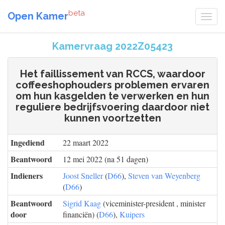
beta
Open Kamer
Kamervraag 2022Z05423
Het faillissement van RCCS, waardoor
coffeeshophouders problemen ervaren
om hun kasgelden te verwerken en hun
reguliere bedrijfsvoering daardoor niet
kunnen voortzetten
Ingediend
22 maart 2022
Beantwoord
12 mei 2022 (na 51 dagen)
Indieners
Joost Sneller
(
D66
),
Steven van Weyenberg
(
D66
)
Beantwoord
Sigrid Kaag
(viceminister-president , minister
door
financiën) (
D66
),
Kuipers