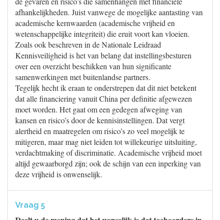
de gevaren en risico’s die samenhangen met financiële
afhankelijkheden. Juist vanwege de mogelijke aantasting van
academische kernwaarden (academische vrijheid en
wetenschappelijke integriteit) die eruit voort kan vloeien.
Zoals ook beschreven in de Nationale Leidraad
Kennisveiligheid is het van belang dat instellingsbesturen
over een overzicht beschikken van hun significante
samenwerkingen met buitenlandse partners.
Tegelijk hecht ik eraan te onderstrepen dat dit niet betekent
dat alle financiering vanuit China per definitie afgewezen
moet worden. Het gaat om een gedegen afweging van
kansen en risico’s door de kennisinstellingen. Dat vergt
alertheid en maatregelen om risico’s zo veel mogelijk te
mitigeren, maar mag niet leiden tot willekeurige uitsluiting,
verdachtmaking of discriminatie. Academische vrijheid moet
altijd gewaarborgd zijn; ook de schijn van een inperking van
deze vrijheid is onwenselijk.
Vraag 5
Deelt u de mening dat het wenselijk is dat toehoorders in