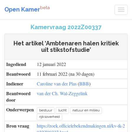
beta
Open Kamer
Kamervraag 2022Z00337
Het artikel ‘Ambtenaren halen kritiek
uit stikstofstudie’
Ingediend
12 januari 2022
Beantwoord
11 februari 2022 (na 30 dagen)
Indiener
Caroline van der Plas
(
BBB
)
Beantwoord
van der Ch. Wal-Zeggelink
door
Onderwerpen
bestuur
lucht
natuur en milieu
rijksoverheid
Bron vraag
https://zoek.officielebekendmakingen.nl/kv-tk-2