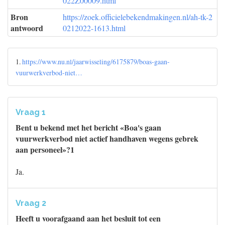
022Z00009.html
Bron
https://zoek.officielebekendmakingen.nl/ah-tk-2
antwoord
0212022-1613.html
1.
https://www.nu.nl/jaarwisseling/6175879/boas-gaan-
vuurwerkverbod-niet…
Vraag 1
Bent u bekend met het bericht «Boa's gaan
vuurwerkverbod niet actief handhaven wegens gebrek
aan personeel»?1
Ja.
Vraag 2
Heeft u voorafgaand aan het besluit tot een