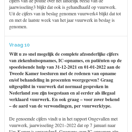
cijfers van de politie over het landelijk beeld van de
jaarwisseling3 blijkt dat ook is gehandhaafd op vuurwerk.
Uit de cijfers van in beslag genomen vuurwerk4 blijkt dat tot
en met de laatste week van het jaar vuurwerk in beslag is
genomen.
Vraag 10
Wilt u zo snel mogelijk de complete afzonderlijke cijfers
van ziekenhuisopnames, IC-opnames, en patiënten op de
spoedeisende hulp van 31-12-2021 en 01-01-2022 aan de
Tweede Kamer toesturen met de redenen van opname
en/of behandeling in procenten weergegeven? Graag
uitgesplitst in vuurwerk dat normaal gesproken in
Nederland zou zijn toegestaan en al eerder als illegaal
verklaard vuurwerk. En ook graag – voor zover bekend
– de aard van de verwondingen, per vuurwerktype.
De genoemde cijfers vindt u in het rapport Ongevallen met
vuurwerk, jaarwisseling 2021–2022 dat op 7 januari naar
Uw Kamer is verzonden5. Gegevens over IC-opnamen zijn