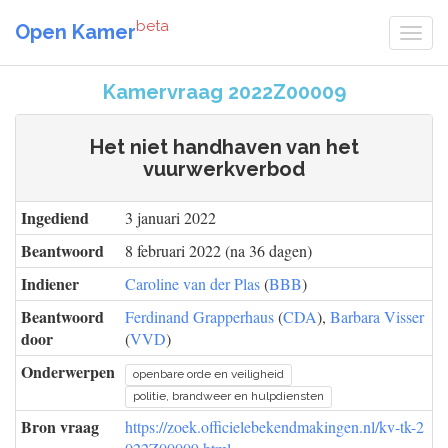
beta
Open Kamer
Kamervraag 2022Z00009
Het niet handhaven van het
vuurwerkverbod
Ingediend
3 januari 2022
Beantwoord
8 februari 2022 (na 36 dagen)
Indiener
Caroline van der Plas
(
BBB
)
Beantwoord
Ferdinand Grapperhaus
(
CDA
),
Barbara Visser
door
(
VVD
)
Onderwerpen
openbare orde en veiligheid
politie, brandweer en hulpdiensten
Bron vraag
https://zoek.officielebekendmakingen.nl/kv-tk-2