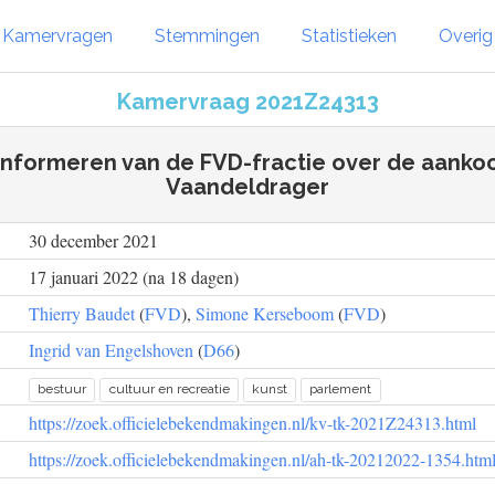
Kamervragen
Stemmingen
Statistieken
Overi
Kamervraag 2021Z24313
 informeren van de FVD-fractie over de aanko
Vaandeldrager
30 december 2021
17 januari 2022 (na 18 dagen)
Thierry Baudet
(
FVD
),
Simone Kerseboom
(
FVD
)
Ingrid van Engelshoven
(
D66
)
bestuur
cultuur en recreatie
kunst
parlement
https://zoek.officielebekendmakingen.nl/kv-tk-2021Z24313.html
https://zoek.officielebekendmakingen.nl/ah-tk-20212022-1354.htm