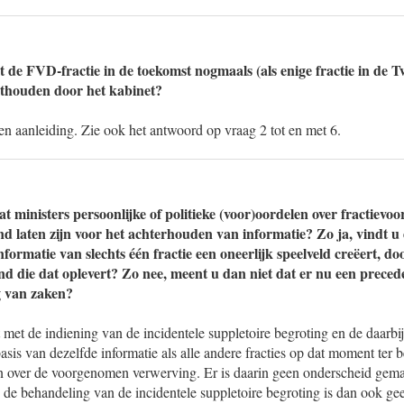
at de FVD-fractie in de toekomst nogmaals (als enige fractie in de
nthouden door het kabinet?
en aanleiding. Zie ook het antwoord op vraag 2 tot en met 6.
at ministers persoonlijke of politieke (voor)oordelen over fractievoor
 laten zijn voor het achterhouden van informatie? Zo ja, vindt u 
ormatie van slechts één fractie een oneerlijk speelveld creëert, do
nd die dat oplevert? Zo nee, meent u dan niet dat er nu een preced
g van zaken?
met de indiening van de incidentele suppletoire begroting en de daarbi
asis van dezelfde informatie als alle andere fracties op dat moment ter 
n over de voorgenomen verwerving. Er is daarin geen onderscheid gem
ij de behandeling van de incidentele suppletoire begroting is dan ook ge