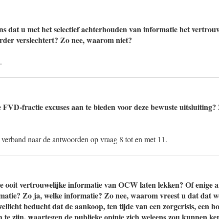
ns dat u met het selectief achterhouden van informatie het vertro
erder verslechtert? Zo nee, waarom niet?
.
 FVD-fractie excuses aan te bieden voor deze bewuste uitsluiting
t verband naar de antwoorden op vraag 8 tot en met 11.
e ooit vertrouwelijke informatie van OCW laten lekken? Of enige 
rmatie? Zo ja, welke informatie? Zo nee, waarom vreest u dat dat 
wellicht beducht dat de aankoop, ten tijde van een zorgcrisis, een ho
en te zijn, waartegen de publieke opinie zich weleens zou kunnen ke