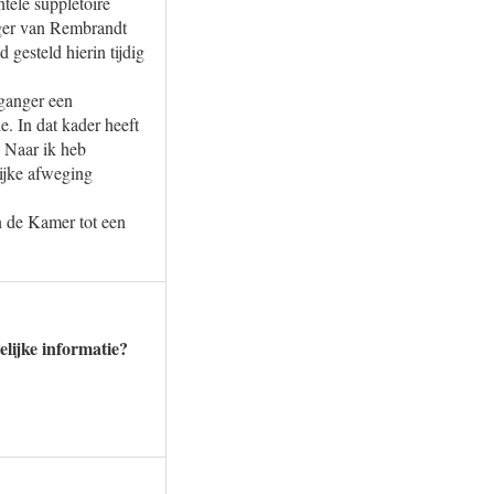
tele suppletoire
ager van Rembrandt
gesteld hierin tijdig
rganger een
e. In dat kader heeft
. Naar ik heb
ijke afweging
n de Kamer tot een
elijke informatie?