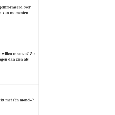
 geïnformeerd over
ven van momenten
d» willen noemen? Zo
gen dan zien als
reekt met één mond»?