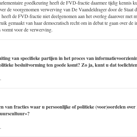
parlementaire goedkeuring heeft de FVD-fractie daarmee tijdig kennis 
 over de voorgenomen verwerving van De Vaandeldrager door de Staat 
 heeft de FVD-fractie niet deelgenomen aan het overleg daarover met 
uik gemaakt van haar democratisch recht om in debat te gaan over de in
s vormt voor de verwerving.
uiting van specifieke partijen in het proces van informatievoorzien
politieke besluitvorming ten goede komt? Zo ja, kunt u dat toelichte
.
en van fracties waar u persoonlijke of politieke (voor)oordelen over
tuurscultuur»?
.