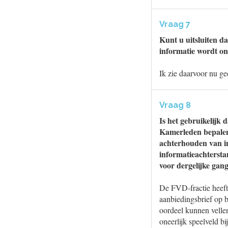
Vraag 7
Kunt u uitsluiten d
informatie wordt o
Ik zie daarvoor nu ge
Vraag 8
Is het gebruikelijk d
Kamerleden bepalend
achterhouden van inf
informatieachtersta
voor dergelijke gan
De FVD-fractie heeft 
aanbiedingsbrief op b
oordeel kunnen velle
oneerlijk speelveld b