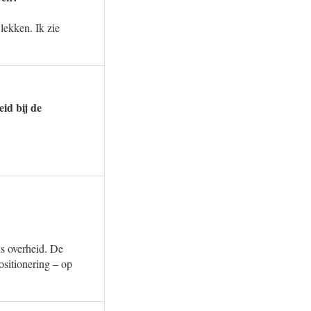
lekken. Ik zie
id bij de
ds overheid. De
ositionering – op