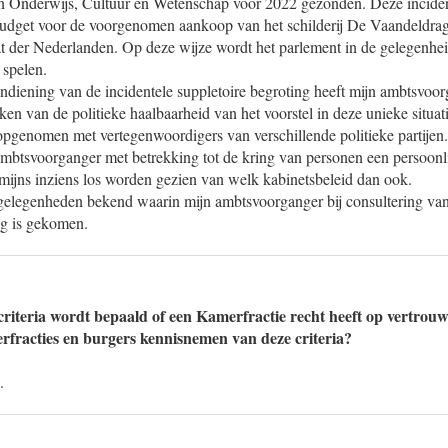
an Onderwijs, Cultuur en Wetenschap voor 2022 gezonden. Deze inciden
 budget voor de voorgenomen aankoop van het schilderij De Vaandeldr
t der Nederlanden. Op deze wijze wordt het parlement in de gelegenheid 
e spelen.
ndiening van de incidentele suppletoire begroting heeft mijn ambtsvoo
ken van de politieke haalbaarheid van het voorstel in deze unieke situati
 opgenomen met vertegenwoordigers van verschillende politieke partijen
ambtsvoorganger met betrekking tot de kring van personen een persoonl
ijns inziens los worden gezien van welk kabinetsbeleid dan ook.
 gelegenheden bekend waarin mijn ambtsvoorganger bij consultering va
ng is gekomen.
criteria wordt bepaald of een Kamerfractie recht heeft op vertrouw
racties en burgers kennisnemen van deze criteria?
.