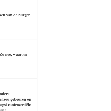
uwen van de burger
? Zo nee, waarom
andere
wel zou gebeuren op
ogst controversiële
ren?