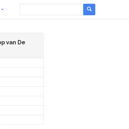
g
op van De
l