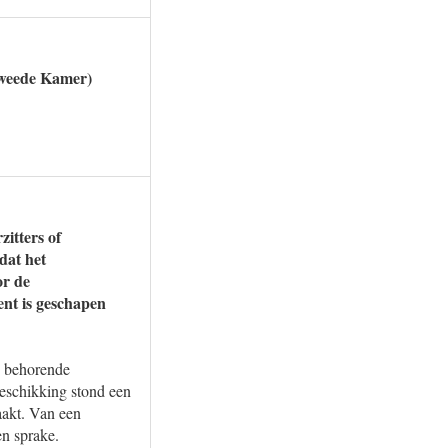
 Tweede Kamer)
zitters of
dat het
or de
ent is geschapen
j behorende
beschikking stond een
aakt. Van een
en sprake.