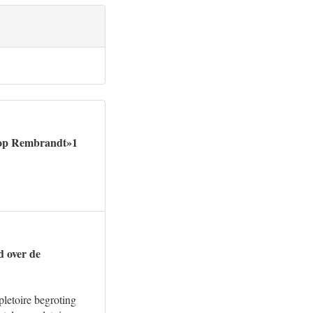
nkoop Rembrandt»1
d over de
letoire begroting