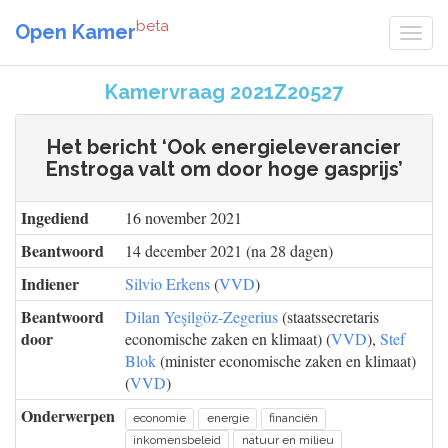
beta
Open Kamer
Kamervraag 2021Z20527
Het bericht ‘Ook energieleverancier
Enstroga valt om door hoge gasprijs’
Ingediend
16 november 2021
Beantwoord
14 december 2021 (na 28 dagen)
Indiener
Silvio Erkens
(
VVD
)
Beantwoord
Dilan Yeşilgöz-Zegerius
(staatssecretaris
door
economische zaken en klimaat) (
VVD
),
Stef
Blok
(minister economische zaken en klimaat)
(
VVD
)
Onderwerpen
economie
energie
financiën
inkomensbeleid
natuur en milieu