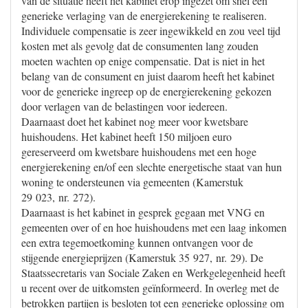
van de situatie heeft het kabinet erop ingezet om snel een
generieke verlaging van de energierekening te realiseren.
Individuele compensatie is zeer ingewikkeld en zou veel tijd
kosten met als gevolg dat de consumenten lang zouden
moeten wachten op enige compensatie. Dat is niet in het
belang van de consument en juist daarom heeft het kabinet
voor de generieke ingreep op de energierekening gekozen
door verlagen van de belastingen voor iedereen.
Daarnaast doet het kabinet nog meer voor kwetsbare
huishoudens. Het kabinet heeft 150 miljoen euro
gereserveerd om kwetsbare huishoudens met een hoge
energierekening en/of een slechte energetische staat van hun
woning te ondersteunen via gemeenten (Kamerstuk
29 023, nr. 272).
Daarnaast is het kabinet in gesprek gegaan met VNG en
gemeenten over of en hoe huishoudens met een laag inkomen
een extra tegemoetkoming kunnen ontvangen voor de
stijgende energieprijzen (Kamerstuk 35 927, nr. 29). De
Staatssecretaris van Sociale Zaken en Werkgelegenheid heeft
u recent over de uitkomsten geïnformeerd. In overleg met de
betrokken partijen is besloten tot een generieke oplossing om