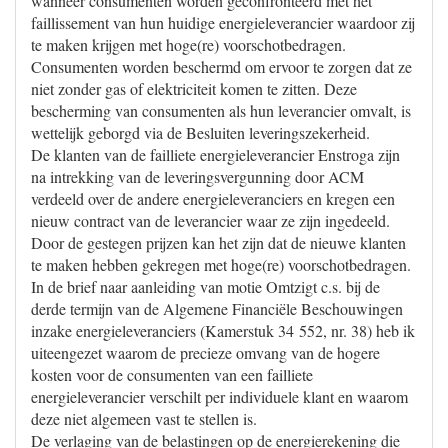
wanneer consumenten worden geconfronteerd met het
faillissement van hun huidige energieleverancier waardoor zij
te maken krijgen met hoge(re) voorschotbedragen.
Consumenten worden beschermd om ervoor te zorgen dat ze
niet zonder gas of elektriciteit komen te zitten. Deze
bescherming van consumenten als hun leverancier omvalt, is
wettelijk geborgd via de Besluiten leveringszekerheid.
De klanten van de failliete energieleverancier Enstroga zijn
na intrekking van de leveringsvergunning door ACM
verdeeld over de andere energieleveranciers en kregen een
nieuw contract van de leverancier waar ze zijn ingedeeld.
Door de gestegen prijzen kan het zijn dat de nieuwe klanten
te maken hebben gekregen met hoge(re) voorschotbedragen.
In de brief naar aanleiding van motie Omtzigt c.s. bij de
derde termijn van de Algemene Financiële Beschouwingen
inzake energieleveranciers (Kamerstuk 34 552, nr. 38) heb ik
uiteengezet waarom de precieze omvang van de hogere
kosten voor de consumenten van een failliete
energieleverancier verschilt per individuele klant en waarom
deze niet algemeen vast te stellen is.
De verlaging van de belastingen op de energierekening die