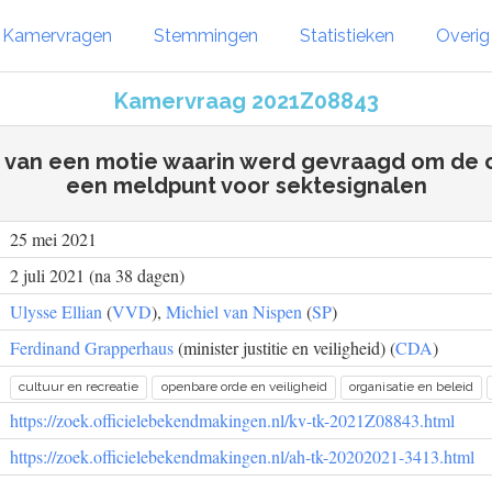
Kamervragen
Stemmingen
Statistieken
Overi
Kamervraag 2021Z08843
g van een motie waarin werd gevraagd om de o
een meldpunt voor sektesignalen
25 mei 2021
2 juli 2021 (na 38 dagen)
Ulysse Ellian
(
VVD
),
Michiel van Nispen
(
SP
)
Ferdinand Grapperhaus
(minister justitie en veiligheid) (
CDA
)
cultuur en recreatie
openbare orde en veiligheid
organisatie en beleid
https://zoek.officielebekendmakingen.nl/kv-tk-2021Z08843.html
https://zoek.officielebekendmakingen.nl/ah-tk-20202021-3413.html