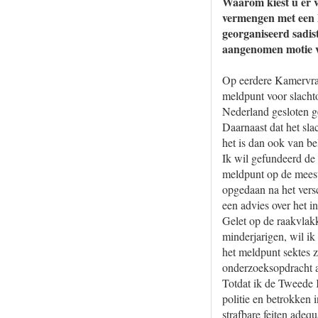
Waarom kiest u er v
vermengen met een h
georganiseerd sadis
aangenomen motie va
Op eerdere Kamervra
meldpunt voor slachto
Nederland gesloten g
Daarnaast dat het sla
het is dan ook van b
Ik wil gefundeerd de
meldpunt op de meest 
opgedaan na het ver
een advies over het i
Gelet op de raakvlak
minderjarigen, wil ik
het meldpunt sektes 
onderzoeksopdracht aa
Totdat ik de Tweede K
politie en betrokken 
strafbare feiten adeq