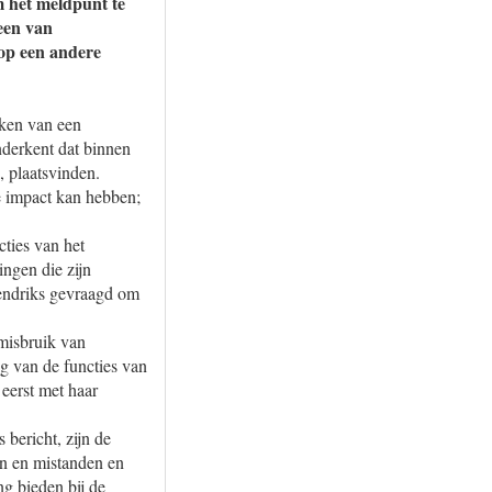
m het meldpunt te
een van
 op een andere
ken van een
nderkent dat binnen
 plaatsvinden.
e impact kan hebben;
ties van het
ngen die zijn
endriks gevraagd om
misbruik van
ng van de functies van
eerst met haar
bericht, zijn de
en en mistanden en
ng bieden bij de