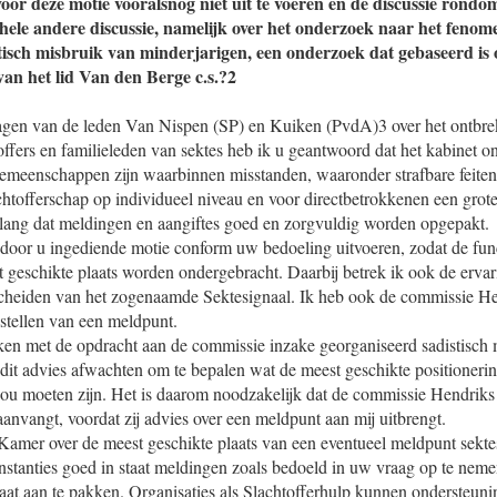
oor deze motie vooralsnog niet uit te voeren en de discussie rondo
ele andere discussie, namelijk over het onderzoek naar het fenom
tisch misbruik van minderjarigen, een onderzoek dat gebaseerd is
n het lid Van den Berge c.s.?2
gen van de leden Van Nispen (SP) en Kuiken (PvdA)3 over het ontbre
ffers en familieleden van sektes heb ik u geantwoord dat het kabinet o
emeenschappen zijn waarbinnen misstanden, waaronder strafbare feiten,
chtofferschap op individueel niveau en voor directbetrokkenen een grot
elang dat meldingen en aangiftes goed en zorgvuldig worden opgepakt.
 door u ingediende motie conform uw bedoeling uitvoeren, zodat de func
geschikte plaats worden ondergebracht. Daarbij betrek ik ook de ervari
scheiden van het zogenaamde Sektesignaal. Ik heb ook de commissie H
nstellen van een meldpunt.
ken met de opdracht aan de commissie inzake georganiseerd sadistisch 
 dit advies afwachten om te bepalen wat de meest geschikte positioneri
zou moeten zijn. Het is daarom noodzakelijk dat de commissie Hendriks 
nvangt, voordat zij advies over een meldpunt aan mij uitbrengt.
amer over de meest geschikte plaats van een eventueel meldpunt sektes 
instanties goed in staat meldingen zoals bedoeld in uw vraag op te nem
uaat aan te pakken. Organisaties als Slachtofferhulp kunnen ondersteuni