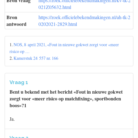
Bron vraag
https://zoek.officielebekendmakingen.nl/kv-tk-2
021Z05632.html
Bron
https://zoek.officielebekendmakingen.nl/ah-tk-2
antwoord
0202021-2829.html
1.
NOS, 8 april 2021, «Fout in nieuwe gokwet zorgt voor «meer
risico op …
2.
Kamerstuk 24 557 nr. 166
Vraag 1
Bent u bekend met het bericht «Fout in nieuwe gokwet
zorgt voor «meer risico op matchfixing», sportbonden
boos»?1
Ja.