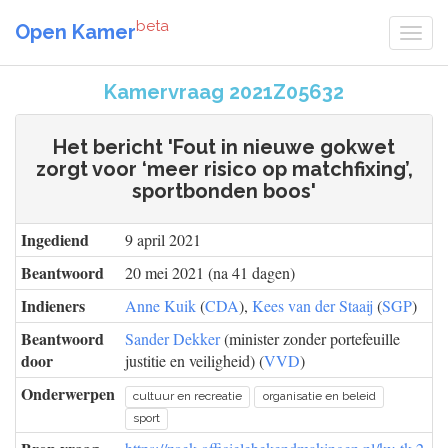
beta
Open Kamer
Kamervraag 2021Z05632
Het bericht 'Fout in nieuwe gokwet
zorgt voor ‘meer risico op matchfixing’,
sportbonden boos'
Ingediend
9 april 2021
Beantwoord
20 mei 2021 (na 41 dagen)
Indieners
Anne Kuik
(
CDA
),
Kees van der Staaij
(
SGP
)
Beantwoord
Sander Dekker
(minister zonder portefeuille
door
justitie en veiligheid) (
VVD
)
Onderwerpen
cultuur en recreatie
organisatie en beleid
sport