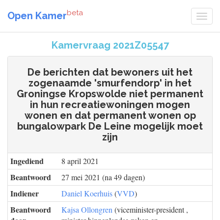
beta
Open Kamer
Kamervraag 2021Z05547
De berichten dat bewoners uit het
zogenaamde 'smurfendorp' in het
Groningse Kropswolde niet permanent
in hun recreatiewoningen mogen
wonen en dat permanent wonen op
bungalowpark De Leine mogelijk moet
zijn
Ingediend
8 april 2021
Beantwoord
27 mei 2021 (na 49 dagen)
Indiener
Daniel Koerhuis
(
VVD
)
Beantwoord
Kajsa Ollongren
(viceminister-president ,