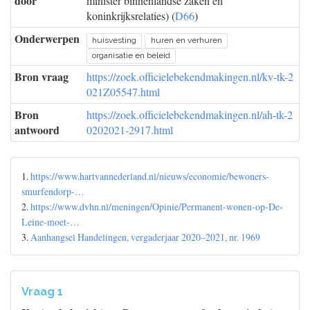
door
minister binnenlandse zaken en
koninkrijksrelaties) (
D66
)
Onderwerpen
huisvesting
huren en verhuren
organisatie en beleid
Bron vraag
https://zoek.officielebekendmakingen.nl/kv-tk-2
021Z05547.html
Bron
https://zoek.officielebekendmakingen.nl/ah-tk-2
antwoord
0202021-2917.html
1.
https://www.hartvannederland.nl/nieuws/economie/bewoners-
smurfendorp-…
2.
https://www.dvhn.nl/meningen/Opinie/Permanent-wonen-op-De-
Leine-moet-…
3.
Aanhangsel Handelingen, vergaderjaar 2020–2021, nr. 1969
Vraag 1