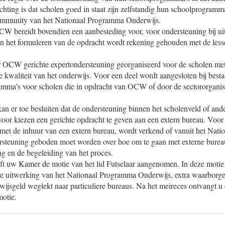
ting is dat scholen goed in staat zijn zelfstandig hun schoolprogramma
ommunity van het Nationaal Programma Onderwijs.
CW bereidt bovendien een aanbesteding voor, voor ondersteuning bij ui
n het formuleren van de opdracht wordt rekening gehouden met de lesse
 OCW gerichte expertondersteuning georganiseerd voor de scholen met 
de kwaliteit van het onderwijs. Voor een deel wordt aangesloten bij best
mma’s voor scholen die in opdracht van OCW of door de sectororganis
an er toe besluiten dat de ondersteuning binnen het scholenveld of ande
voor kiezen een gerichte opdracht te geven aan een extern bureau. Voor
 met de inhuur van een extern bureau, wordt verkend of vanuit het Nat
rsteuning geboden moet worden over hoe om te gaan met externe bureau
g en de begeleiding van het proces.
ft uw Kamer de motie van het lid Futselaar aangenomen. In deze motie
ere uitwerking van het Nationaal Programma Onderwijs, extra waarborg
jsgeld weglekt naar particuliere bureaus. Na het meireces ontvangt u 
motie.