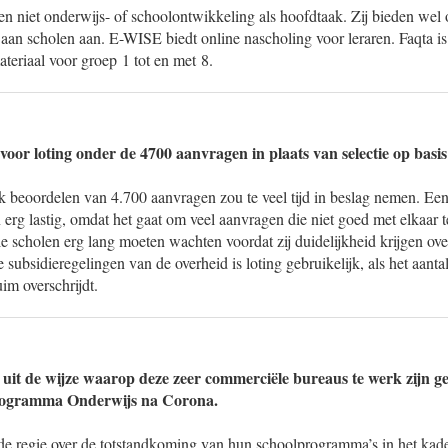
n niet onderwijs- of schoolontwikkeling als hoofdtaak. Zij bieden wel 
 aan scholen aan. E-WISE biedt online nascholing voor leraren. Faqta is
ateriaal voor groep 1 tot en met 8.
oor loting onder de 4700 aanvragen in plaats van selectie op basis
k beoordelen van 4.700 aanvragen zou te veel tijd in beslag nemen. Een 
 erg lastig, omdat het gaat om veel aanvragen die niet goed met elkaar te
 scholen erg lang moeten wachten voordat zij duidelijkheid krijgen ove
e subsidieregelingen van de overheid is loting gebruikelijk, als het aant
im overschrijdt.
u uit de wijze waarop deze zeer commerciële bureaus te werk zijn g
Programma Onderwijs na Corona.
de regie over de totstandkoming van hun schoolprogramma’s in het kad