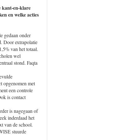
 kant-en-klare
en en welke acties
le gedaan onder
. Door extrapolatie
1,5% van het totaal.
scholen wel
entraal stond. Faqta
evulde
tact opgenomen met
ment een controle
ok is contact
rder is nagegaan of
eek inderdaad het
xt van de school.
-WISE stuurde