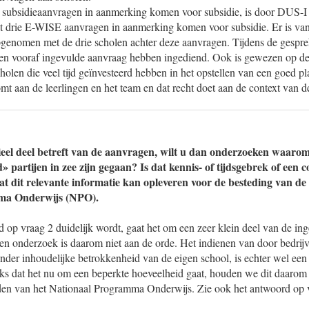
subsidieaanvragen in aanmerking komen voor subsidie, is door DUS-I 
at drie E-WISE aanvragen in aanmerking komen voor subsidie. Er is vanu
opgenomen met de drie scholen achter deze aanvragen. Tijdens de gespr
n vooraf ingevulde aanvraag hebben ingediend. Ook is gewezen op de 
scholen die veel tijd geïnvesteerd hebben in het opstellen van een goed p
mt aan de leerlingen en het team en dat recht doet aan de context van d
tieel deel betreft van de aanvragen, wilt u dan onderzoeken waaro
» partijen in zee zijn gegaan? Is dat kennis- of tijdsgebrek of een
at dit relevante informatie kan opleveren voor de besteding van de
ma Onderwijs (NPO).
d op vraag 2 duidelijk wordt, gaat het om een zeer klein deel van de in
en onderzoek is daarom niet aan de orde. Het indienen van door bedrij
nder inhoudelijke betrokkenheid van de eigen school, is echter wel een
s dat het nu om een beperkte hoeveelheid gaat, houden we dit daarom i
den van het Nationaal Programma Onderwijs. Zie ook het antwoord op 