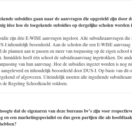
ekende subsidies gaan naar de aanvragen die opgesteld zijn door 
enig idee hoe de toegekende subsidies op dergelijke scholen worden 
bsidie zijn drie E-WISE aanvragen ingeloot. Alle subsidieaanvragen die 
US-I inhoudelijk beoordeeld. Aan de scholen die een E-WISE aanvraag
 de plannen aan te passen en meer van toepassing op de eigen school 
en. Inmiddels heeft één school de subsidieaanvraag ingetrokken. De and
npassing van hun aanvraag. Hoe de subsidies ingezet worden is nog nie
 aangeleverd en inhoudelijk beoordeeld door DUS-I. Op basis van dit 
egekend of afgewezen. Uiteindelijk moeten alle ingediende subsidieaa
an de Regeling Schoolkracht voldoen.
oogte dat de eigenaren van deze bureaus bv’s zijn voor respectieve
g en een marketingspecialist en dus geen partijen die als hoofdtaak
 hebben?