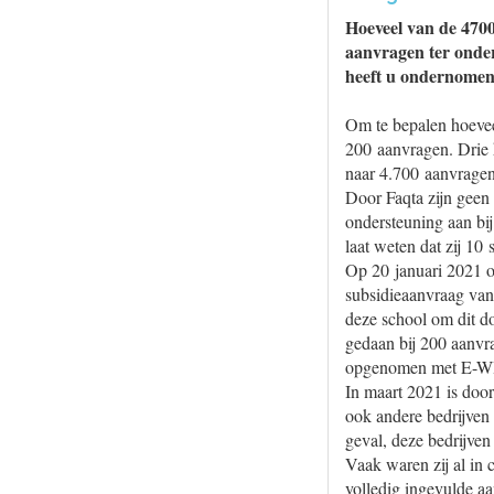
Hoeveel van de 470
aanvragen ter onder
heeft u ondernome
Om te bepalen hoevee
200 aanvragen. Drie 
naar 4.700 aanvragen,
Door Faqta zijn geen
ondersteuning aan bij
laat weten dat zij 10
Op 20 januari 2021 o
subsidieaanvraag van
deze school om dit d
gedaan bij 200 aanvr
opgenomen met E-WISE
In maart 2021 is doo
ook andere bedrijven
geval, deze bedrijven
Vaak waren zij al in
volledig ingevulde a