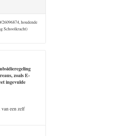
PO/26096874, houdende
ng Schoolkracht)
ubsidieregeling
eaus, zoals E-
et ingevulde
n van een zelf