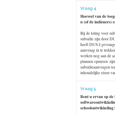
Vraag 4
Hoeveel van de toeg
u (of de indieners) 
Bij de loting voor su
subsidie zijn door D
heeft DUS-I gevraagd
aanvraag in te trekk
werken nog aan de aa
plannen opnieuw zijn
subsidieaanvragen to
inhoudelijke eisen v
Vraag 5
Bent u ervan op de h
softwareontwikkelin
schoolontwikkeling