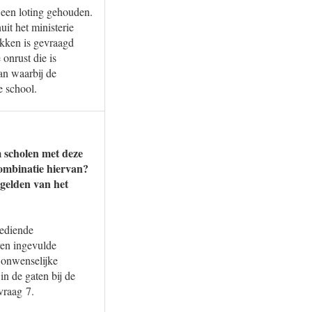
een loting gehouden.
it het ministerie
ekken is gevraagd
onrust die is
lan waarbij de
e school.
m scholen met deze
 combinatie hiervan?
 gelden van het
gediende
ven ingevulde
 onwenselijke
n de gaten bij de
vraag 7.