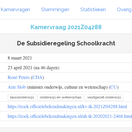
Kamervragen
Stemmingen
Statistieken
Overi
Kamervraag 2021Z04288
De Subsidieregeling Schoolkracht
8 maart 2021
23 april 2021 (na 46 dagen)
René Peters
(
CDA
)
Arie Slob
(minister onderwijs, cultuur en wetenschap) (
CU
)
basisonderwijs
onderwijs en wetenschap
voortgezet onderwijs
https://zoek.officielebekendmakingen.nl/kv-tk-2021Z04288.html
https://zoek.officielebekendmakingen.nl/ah-tk-20202021-2468.htm