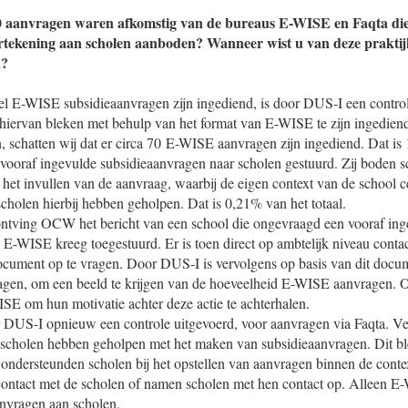
0 aanvragen waren afkomstig van de bureaus E-WISE en Faqta die
tekening aan scholen aanboden? Wanneer wist u van deze praktijk
n?
l E-WISE subsidieaanvragen zijn ingediend, is door DUS-I een contro
hiervan bleken met behulp van het format van E-WISE te zijn ingediend
 schatten wij dat er circa 70 E-WISE aanvragen zijn ingediend. Dat is 
 vooraf ingevulde subsidieaanvragen naar scholen gestuurd. Zij boden 
 het invullen van de aanvraag, waarbij de eigen context van de school c
 scholen hierbij hebben geholpen. Dat is 0,21% van het totaal.
ntving OCW het bericht van een school die ongevraagd een vooraf ing
 E-WISE kreeg toegestuurd. Er is toen direct op ambtelijk niveau con
ocument op te vragen. Door DUS-I is vervolgens op basis van dit docu
agen, om een beeld te krijgen van de hoeveelheid E-WISE aanvragen. O
 om hun motivatie achter deze actie te achterhalen.
r DUS-I opnieuw een controle uitgevoerd, voor aanvragen via Faqta. Ve
 scholen hebben geholpen met het maken van subsidieaanvragen. Dit bl
 ondersteunden scholen bij het opstellen van aanvragen binnen de conte
 contact met de scholen of namen scholen met hen contact op. Alleen E
anvragen aan scholen.