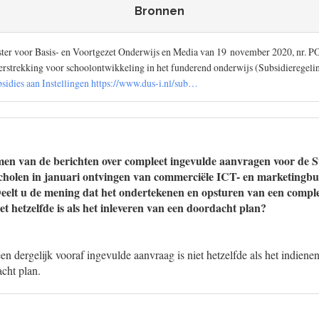
Bronnen
ister voor Basis- en Voortgezet Onderwijs en Media van 19 november 2020, nr. 
verstrekking voor schoolontwikkeling in het funderend onderwijs (Subsidieregeli
sidies aan Instellingen https://www.dus-i.nl/sub…
en van de berichten over compleet ingevulde aanvragen voor de S
cholen in januari ontvingen van commerciële ICT- en marketingbur
elt u de mening dat het ondertekenen en opsturen van een comple
t hetzelfde is als het inleveren van een doordacht plan?
een dergelijk vooraf ingevulde aanvraag is niet hetzelfde als het indiene
cht plan.