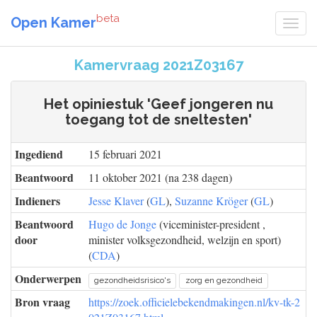
beta
Open Kamer
Kamervraag 2021Z03167
Het opiniestuk 'Geef jongeren nu
toegang tot de sneltesten'
Ingediend
15 februari 2021
Beantwoord
11 oktober 2021 (na 238 dagen)
Indieners
Jesse Klaver
(
GL
),
Suzanne Kröger
(
GL
)
Beantwoord
Hugo de Jonge
(viceminister-president ,
door
minister volksgezondheid, welzijn en sport)
(
CDA
)
Onderwerpen
gezondheidsrisico's
zorg en gezondheid
Bron vraag
https://zoek.officielebekendmakingen.nl/kv-tk-2