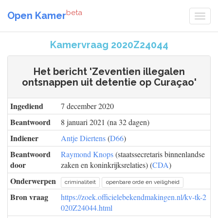
beta
Open Kamer
Kamervraag 2020Z24044
Het bericht 'Zeventien illegalen
ontsnappen uit detentie op Curaçao'
Ingediend
7 december 2020
Beantwoord
8 januari 2021 (na 32 dagen)
Indiener
Antje Diertens
(
D66
)
Beantwoord
Raymond Knops
(staatssecretaris binnenlandse
door
zaken en koninkrijksrelaties) (
CDA
)
Onderwerpen
criminaliteit
openbare orde en veiligheid
Bron vraag
https://zoek.officielebekendmakingen.nl/kv-tk-2
020Z24044.html