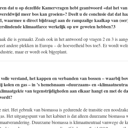
ren dat u op dezelfde Kamervragen hebt geantwoord «dat het van 
wereldwijd meer bos kan groeien»? Deelt u de conclusie dat dat ha
d, waarmee u direct bijdraagt aan de rampzalige kaalkap van (oer
verslindende klimaatfarce werkelijk op uw geweten hebben?3
praak die is gemaakt. Zoals ook in het antwoord op vragen 2 en 3 is aan
 veel andere plekken in Europa – de hoeveelheid bos toe5. Er wordt wel
dustrie, maar er wordt ook bijgeplant.
volle verstand, het kappen en verbanden van bossen – waarbij bo
ij kolen en gas – in ’s hemelsnaam «duurzaam» en «klimaatneutra
 klimaatgekte van tegenstrijdigheden aan elkaar hangt en met de d
wordt?
e niet. Het gebruik van biomassa is gedurende de transitie een noodzakel
as. Het uitgangspunt van het kabinet is dat alleen duurzame biomassa w
imaatverandering. Duurzame biomassa is klimaatneutraal vanwege de kr