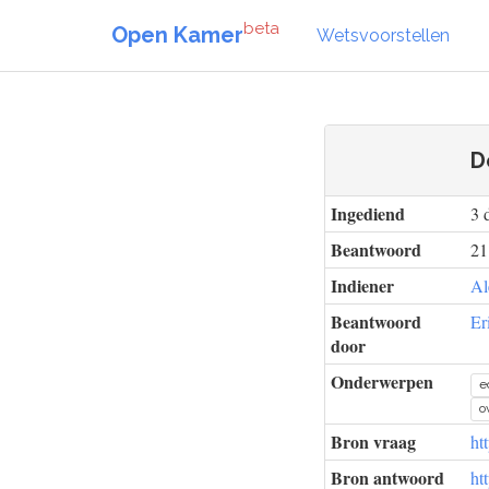
beta
Open Kamer
Wetsvoorstellen
D
Ingediend
3 
Beantwoord
21
Indiener
Al
Beantwoord
Er
door
Onderwerpen
e
o
Bron vraag
ht
Bron antwoord
ht