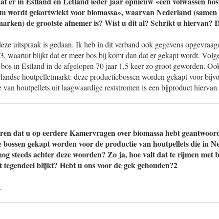
at er in Estland en Letland ieder jaar opnieuw «een volwassen bos 
 wordt gekortwiekt voor biomassa», waarvan Nederland (samen 
arken) de grootste afnemer is? Wist u dit al? Schrikt u hiervan? D
deze uitspraak is gedaan. Ik heb in dit verband ook gegevens opgevraagd
3, waaruit blijkt dat er meer bos bij komt dan dat er gekapt wordt. Volge
 bos in Estland in de afgelopen 70 jaar 1,5 keer zo groot geworden. Ook
landse houtpelletmarkt: deze productiebossen worden gekapt voor bijv
 van houtpellets uit laagwaardige reststromen is een bijproduct hiervan.
eren dat u op eerdere Kamervragen over biomassa hebt geantwoord
le bossen gekapt worden voor de productie van houtpellets die in 
nog steeds achter deze woorden? Zo ja, hoe valt dat te rijmen me
t tegendeel blijkt? Hebt u ons voor de gek gehouden?2
.