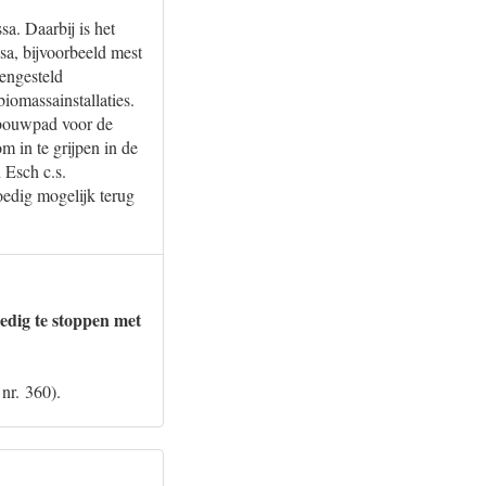
a. Daarbij is het
sa, bijvoorbeeld mest
pengesteld
iomassainstallaties.
fbouwpad voor de
m in te grijpen in de
 Esch c.s.
edig mogelijk terug
ledig te stoppen met
nr. 360).