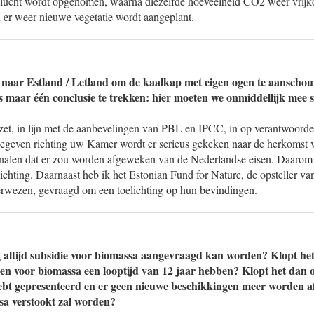
 lucht wordt opgenomen, waarna diezelfde hoeveelheid CO2 weer vrijk
er weer nieuwe vegetatie wordt aangeplant.
naar Estland / Letland om de kaalkap met eigen ogen te aanschouw
 maar één conclusie te trekken: hier moeten we onmiddellijk mee 
et, in lijn met de aanbevelingen van PBL en IPCC, in op verantwoord
egeven richting uw Kamer wordt er serieus gekeken naar de herkomst 
gnalen dat er zou worden afgeweken van de Nederlandse eisen. Daarom i
chting. Daarnaast heb ik het Estonian Fund for Nature, de opsteller van
erwezen, gevraagd om een toelichting op hun bevindingen.
g altijd subsidie voor biomassa aangevraagd kan worden? Klopt het
en voor biomassa een looptijd van 12 jaar hebben? Klopt het dan o
t gepresenteerd en er geen nieuwe beschikkingen meer worden af
sa verstookt zal worden?