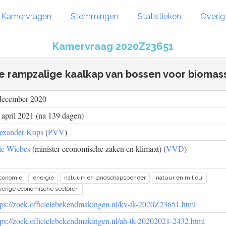
Kamervragen
Stemmingen
Statistieken
Overi
Kamervraag 2020Z23651
e rampzalige kaalkap van bossen voor biomas
december 2020
 april 2021 (na 139 dagen)
exander Kops
(
PVV
)
ic Wiebes
(minister economische zaken en klimaat) (
VVD
)
conomie
energie
natuur- en landschapsbeheer
natuur en milieu
verige economische sectoren
tps://zoek.officielebekendmakingen.nl/kv-tk-2020Z23651.html
tps://zoek.officielebekendmakingen.nl/ah-tk-20202021-2432.html