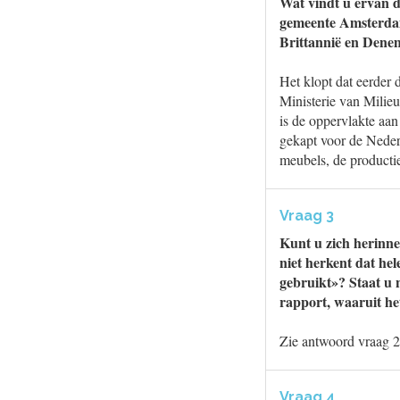
Wat vindt u ervan d
gemeente Amsterdam
Brittannië en Denem
Het klopt dat eerder 
Ministerie van Milieu
is de oppervlakte aan
gekapt voor de Neder
meubels, de productie
Vraag 3
Kunt u zich herinn
niet herkent dat he
gebruikt»? Staat u 
rapport, waaruit he
Zie antwoord vraag 2
Vraag 4