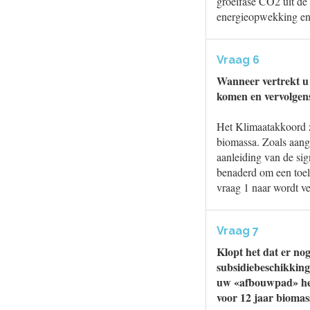
groeifase CO2 uit de
energieopwekking en 
Vraag 6
Wanneer vertrekt u 
komen en vervolgens
Het Klimaatakkoord z
biomassa. Zoals aang
aanleiding van de si
benaderd om een toeli
vraag 1 naar wordt v
Vraag 7
Klopt het dat er no
subsidiebeschikking
uw «afbouwpad» heb
voor 12 jaar biomas