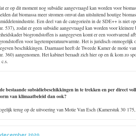
dat er op dit moment nog subsidie aangevraagd kan worden voor biomass
melden dat biomassa meer stromen omvat dan uitsluitend houtige biomas
nsmiddelenindustrie. Een deel van de categorieën in de SDE++ is niet o
. 537), zodat er geen subsidie aangevraagd kan worden voor kleinere b
mheidskader biogrondstoffen is aangegeven komt er een voortvarend a
grondstoffen voor lagetemperatuurwarmte. Het is juridisch onmogelijk o
fgegeven beschikkingen. Daarnaast heeft de Tweede Kamer de motie van
r. 360) aangenomen. Het kabinet beraadt zich hier op en ik kom zo spo
 c.s.
de bestaande subsidiebeschikkingen in te trekken en per direct vol
vorm van klimaatbeleid dan ook?
gelijk terug op de uitvoering van Motie Van Esch (Kamerstuk 30 175, 
6 december 2020