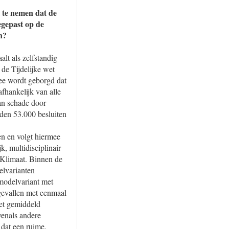
t te nemen dat de
egepast op de
n?
t als zelfstandig
 de Tijdelijke wet
mee wordt geborgd dat
fhankelijk van alle
van schade door
den 53.000 besluiten
n en volgt hiermee
, multidisciplinair
 Klimaat. Binnen de
elvarianten
modelvariant met
gevallen met eenmaal
het gemiddeld
enals andere
dat een ruime,