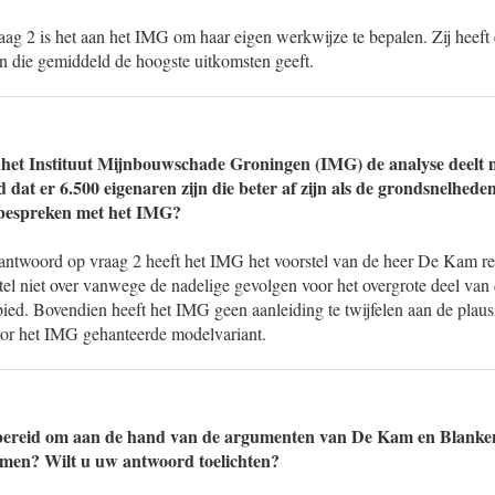
raag 2 is het aan het IMG om haar eigen werkwijze te bepalen. Zij heef
en die gemiddeld de hoogste uitkomsten geeft.
 het Instituut Mijnbouwschade Groningen (IMG) de analyse deelt 
 dat er 6.500 eigenaren zijn die beter af zijn als de grondsnelhed
 bespreken met het IMG?
antwoord op vraag 2 heeft het IMG het voorstel van de heer De Kam r
el niet over vanwege de nadelige gevolgen voor het overgrote deel va
ied. Bovendien heeft het IMG geen aanleiding te twijfelen aan de plausi
or het IMG gehanteerde modelvariant.
 bereid om aan de hand van de argumenten van De Kam en Blanken
omen? Wilt u uw antwoord toelichten?