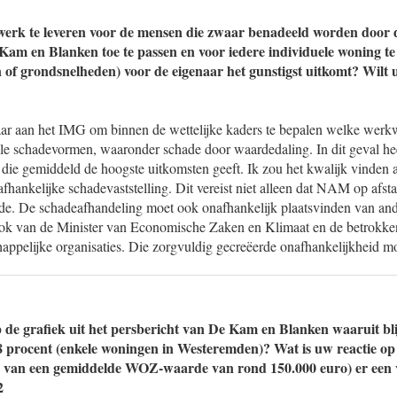
werk te leveren voor de mensen die zwaar benadeeld worden door
 Kam en Blanken toe te passen en voor iedere individuele woning t
 of grondsnelheden) voor de eigenaar het gunstigst uitkomt? Wilt
aar aan het IMG om binnen de wettelijke kaders te bepalen welke werkwi
lle schadevormen, waaronder schade door waardedaling. In dit geval h
die gemiddeld de hoogste uitkomsten geeft. Ik zou het kwalijk vinden a
nafhankelijke schadevaststelling. Dit vereist niet alleen dat NAM op afst
de. De schadeafhandeling moet ook onafhankelijk plaatsvinden van an
ook van de Minister van Economische Zaken en Klimaat en de betrokke
appelijke organisaties. Die zorgvuldig gecreëerde onafhankelijkheid 
 de grafiek uit het persbericht van De Kam en Blanken waaruit blij
8 procent (enkele woningen in Westeremden)? Wat is uw reactie op 
 van een gemiddelde WOZ-waarde van rond 150.000 euro) er een ve
2