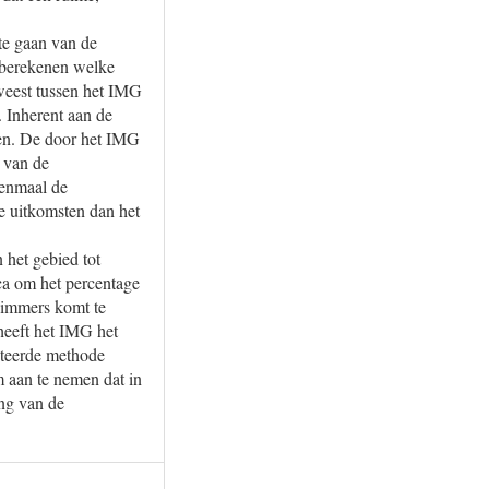
te gaan van de
 berekenen welke
eweest tussen het IMG
 Inherent aan de
den. De door het IMG
 van de
eenmaal de
re uitkomsten dan het
 het gebied tot
ca om het percentage
 immers komt te
heeft het IMG het
nteerde methode
 aan te nemen dat in
ng van de