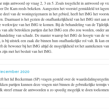
ar mijn antwoord op vraag 2, 3 en 5. Zoals toegelicht in antwoord op v
heer De Kam reeds bekeken. Aangezien het voorstel gemiddeld tot lage
ote deel van de woningeigenaren in het gebied, heeft het IMG het voorst
. Daarnaast is het gezien de onafhankelijkheid van het IMG niet aan m
 werkwijze van het IMG te komen. Bij de behandeling van de Tijdelij
ns van alle betrokken partijen dat het IMG een zbo zou worden, onder a
fhandeling van schade. De manier waarop het IMG de hoogte van de v
is bij uitstek een zaak die binnen hun onafhankelijke rol valt. Ik kan en
ft de bewoner bij het IMG altijd de mogelijkheid tot het aantekenen va
ns zijn met het besluit van het IMG.
 december 2020
eft het lid Beckerman (SP) vragen gesteld over de waardedalingsregelin
kken partijen kunnen deze vragen niet binnen de gebruikelijke termijn
k streef ernaar de antwoorden u zo spoedig mogelijk te doen toekomen