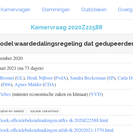
Kamervragen
Stemmingen
Statistieken
Overi
Kamervraag 2020Z22588
odel waardedalingsregeling dat gedupeerde
vember 2020
uari 2021 (na 73 dagen)
 Bromet
(
GL
),
Henk Nijboer
(
PvdA
),
Sandra Beckerman
(
SP
),
Carla D
(
D66
),
Agnes Mulder
(
CDA
)
Wiebes
(minister economische zaken en klimaat) (
VVD
)
satie en beleid
sociale zekerheid
//zoek.officielebekendmakingen.nl/kv-tk-2020Z22588.html
//zoek.officielebekendmakingen.nl/ah-tk-20202021-1570.html