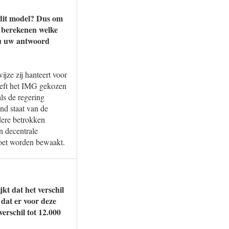
 dit model? Dus om
e berekenen welke
 u uw antwoord
jze zij hanteert voor
eeft het IMG gekozen
ls de regering
and staat van de
dere betrokken
n decentrale
moet worden bewaakt.
kt dat het verschil
dat er voor deze
rschil tot 12.000