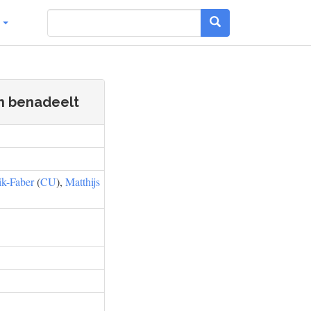
g
n benadeelt
ik-Faber
(
CU
),
Matthijs