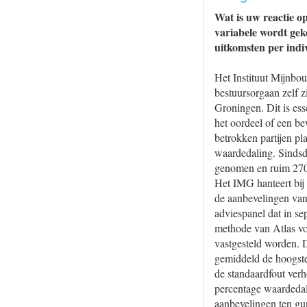
Wat is uw reactie op
variabele wordt gek
uitkomsten per indiv
Het Instituut Mijnbo
bestuursorgaan zelf z
Groningen. Dit is es
het oordeel of een be
betrokken partijen pl
waardedaling. Sindsd
genomen en ruim 270 
Het IMG hanteert bij
de aanbevelingen van
adviespanel dat in s
methode van Atlas vo
vastgesteld worden. 
gemiddeld de hoogste
de standaardfout ver
percentage waardeda
aanbevelingen ten gu