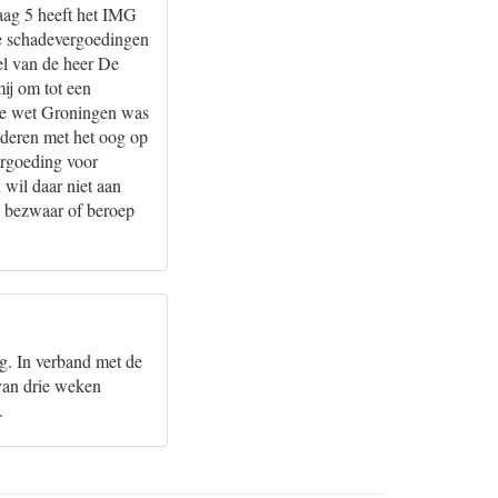
raag 5 heeft het IMG
re schadevergoedingen
el van de heer De
ij om tot een
ke wet Groningen was
nderen met het oog op
ergoeding voor
 wil daar niet aan
n bezwaar of beroep
g. In verband met de
 van drie weken
.