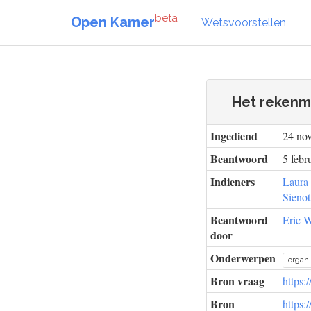
beta
Open Kamer
Wetsvoorstellen
Het rekenm
Ingediend
24 no
Beantwoord
5 febr
Indieners
Laura
Sienot
Beantwoord
Eric 
door
Onderwerpen
organi
Bron vraag
https:
Bron
https: