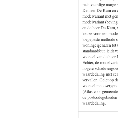
rechtvaardige marge 
De heer De Kam en de
modelvariant met gem
modelvariant (bevinge
en de heer De Kam, w
keuze voor een modelv
toegepaste methode o
woningeigenaren tot 
standaardfout, leidt 
voorstel van de heer
Echter, de modelvaria
hogere schadevergoed
waardedaling met een
vervallen. Gelet op 
voorstel niet overge
(Atlas voor gemeente
de postcodegebieden 
waardedaling.