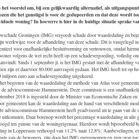
 het voorstel om, bij een gelijkwaardig alternatief, als uitgangspun
ozen die het gunstigst is voor de gedupeerden en dat deze wordt to
iduele woning? In hoeverre is hier in de huidige situatie sprake va
uwschade Groningen (IMG) vergoedt schade door waardedaling en bepaal
ijn werkwijze voor de afhandeling van deze schade. Dit is vastgelegd in
sentieel voor onafhankelijke besluitvorming en vertrouwen, omdat hier
woner volgens de wet recht heeft op een schadevergoeding, volledig ona
aatsvindt. Sinds 1 september jl. is het IMG gestart met de afhandeling 
ien zijn er daarvoor 80.000 aanvragen gedaan. Het IMG heeft tot op he
miljoen euro aan schadevergoeding uitgekeerd.
 het begroten van de waardedaling de methode van Atlas voor gemeente
 de adviescommissie Hammerstein. Deze commissie is een onafhankelijk
eptember 2018 is ingesteld door de Minister van Economische Zaken en
or gemeenten kan de waardedaling aan de hand van verschillende mod
De adviescommissie Hammerstein heeft geadviseerd uit te gaan van de 
 uitkomsten. Daar bovenop wordt het percentage waardedaling in alle 
hoogd ten gunste van de woningeigenaar. Hierdoor wordt bijvoorbeeld 
ling in Loppersum verhoogd van 11,2% naar 12,8%. Aanbevelingen, ev
nste van de bewoners, zijn door het IMG overgenomen en zien erop toe 