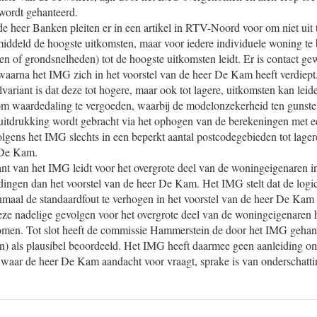
wordt gehanteerd.
 heer Banken pleiten er in een artikel in RTV-Noord voor om niet uit 
iddeld de hoogste uitkomsten, maar voor iedere individuele woning te
n of grondsnelheden) tot de hoogste uitkomsten leidt. Er is contact g
aarna het IMG zich in het voorstel van de heer De Kam heeft verdiept.
ariant is dat deze tot hogere, maar ook tot lagere, uitkomsten kan lei
m waardedaling te vergoeden, waarbij de modelonzekerheid ten gunste
uitdrukking wordt gebracht via het ophogen van de berekeningen met 
volgens het IMG slechts in een beperkt aantal postcodegebieden tot lage
 De Kam.
nt van het IMG leidt voor het overgrote deel van de woningeigenaren in
ingen dan het voorstel van de heer De Kam. Het IMG stelt dat de logi
maal de standaardfout te verhogen in het voorstel van de heer De Kam
deze nadelige gevolgen voor het overgrote deel van de woningeigenaren 
nomen. Tot slot heeft de commissie Hammerstein de door het IMG geha
n) als plausibel beoordeeld. Het IMG heeft daarmee geen aanleiding om
waar de heer De Kam aandacht voor vraagt, sprake is van onderschatti