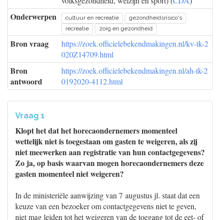
volksgezondheid, welzijn en sport) (
CDA
)
Onderwerpen
cultuur en recreatie
gezondheidsrisico's
recreatie
zorg en gezondheid
Bron vraag
https://zoek.officielebekendmakingen.nl/kv-tk-2
020Z14709.html
Bron
https://zoek.officielebekendmakingen.nl/ah-tk-2
antwoord
0192020-4112.html
Vraag 1
Klopt het dat het horecaondernemers momenteel
wettelijk niet is toegestaan om gasten te weigeren, als zij
niet meewerken aan registratie van hun contactgegevens?
Zo ja, op basis waarvan mogen horecaondernemers deze
gasten momenteel niet weigeren?
In de ministeriële aanwijzing van 7 augustus jl. staat dat een
keuze van een bezoeker om contactgegevens niet te geven,
niet mag leiden tot het weigeren van de toegang tot de eet- of