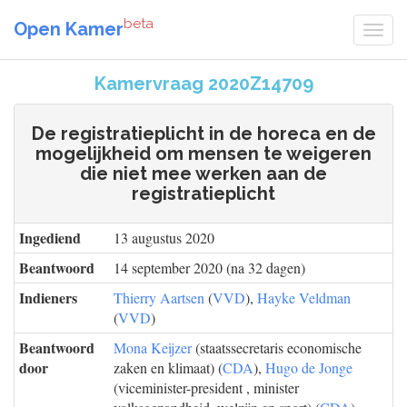
beta
Open Kamer
Kamervraag 2020Z14709
De registratieplicht in de horeca en de
mogelijkheid om mensen te weigeren
die niet mee werken aan de
registratieplicht
Ingediend
13 augustus 2020
Beantwoord
14 september 2020 (na 32 dagen)
Indieners
Thierry Aartsen
(
VVD
),
Hayke Veldman
(
VVD
)
Beantwoord
Mona Keijzer
(staatssecretaris economische
door
zaken en klimaat) (
CDA
),
Hugo de Jonge
(viceminister-president , minister