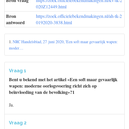
Bron vraag
https://zoek.officielebekendmakingen.nl/kv-tk-2
020Z12449.html
Bron
https://zoek.officielebekendmakingen.nl/ah-tk-2
antwoord
0192020-3838.html
1.
NRC Handelsblad, 27 juni 2020, 'Een soft maar gevaarlijk wapen:
moder…
Vraag 1
Bent u bekend met het artikel «Een soft maar gevaarlijk
wapen: moderne oorlogsvoering richt zich op
beïnvloeding van de bevolking»?1
Ja.
Vraag 2