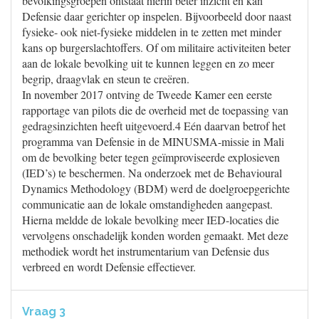
bevolkingsgroepen ontstaat hierin beter inzicht en kan
Defensie daar gerichter op inspelen. Bijvoorbeeld door naast
fysieke- ook niet-fysieke middelen in te zetten met minder
kans op burgerslachtoffers. Of om militaire activiteiten beter
aan de lokale bevolking uit te kunnen leggen en zo meer
begrip, draagvlak en steun te creëren.
In november 2017 ontving de Tweede Kamer een eerste
rapportage van pilots die de overheid met de toepassing van
gedragsinzichten heeft uitgevoerd.4 Eén daarvan betrof het
programma van Defensie in de MINUSMA-missie in Mali
om de bevolking beter tegen geïmproviseerde explosieven
(IED’s) te beschermen. Na onderzoek met de Behavioural
Dynamics Methodology (BDM) werd de doelgroepgerichte
communicatie aan de lokale omstandigheden aangepast.
Hierna meldde de lokale bevolking meer IED-locaties die
vervolgens onschadelijk konden worden gemaakt. Met deze
methodiek wordt het instrumentarium van Defensie dus
verbreed en wordt Defensie effectiever.
Vraag 3