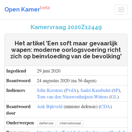
beta
Open Kamer
Kamervraag 2020Z12449
Het artikel 'Een soft maar gevaarlijk
wapen: moderne oorlogsvoering richt
zich op beinvloeding van de bevolking'
Ingediend
29 juni 2020
Beantwoord
24 augustus 2020 (na 56 dagen)
Indieners
John Kerstens
(
PvdA
),
Sadet Karabulut
(
SP
),
Tom van den Nieuwenhuijzen-Wittens
(
GL
)
Beantwoord
Ank Bijleveld
(minister defensie) (
CDA
)
door
Onderwerpen
defensie
internationaal