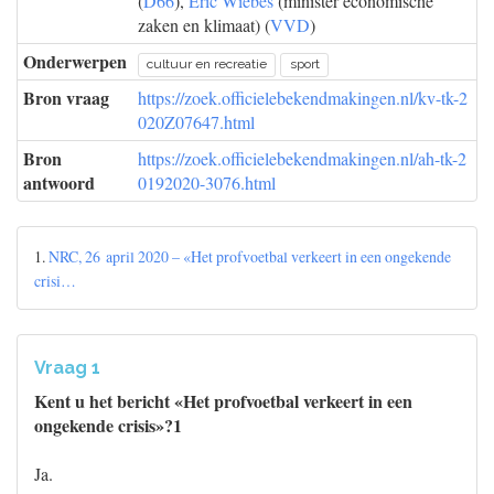
(
D66
),
Eric Wiebes
(minister economische
zaken en klimaat) (
VVD
)
Onderwerpen
cultuur en recreatie
sport
Bron vraag
https://zoek.officielebekendmakingen.nl/kv-tk-2
020Z07647.html
Bron
https://zoek.officielebekendmakingen.nl/ah-tk-2
antwoord
0192020-3076.html
1.
NRC, 26 april 2020 – «Het profvoetbal verkeert in een ongekende
crisi…
Vraag 1
Kent u het bericht «Het profvoetbal verkeert in een
ongekende crisis»?1
Ja.