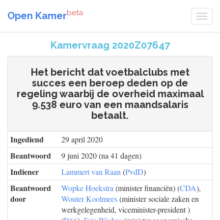
beta
Open Kamer
Kamervraag 2020Z07647
Het bericht dat voetbalclubs met
succes een beroep deden op de
regeling waarbij de overheid maximaal
9.538 euro van een maandsalaris
betaalt.
Ingediend
29 april 2020
Beantwoord
9 juni 2020 (na 41 dagen)
Indiener
Lammert van Raan
(
PvdD
)
Beantwoord
Wopke Hoekstra
(minister financiën) (
CDA
),
door
Wouter Koolmees
(minister sociale zaken en
werkgelegenheid, viceminister-president )