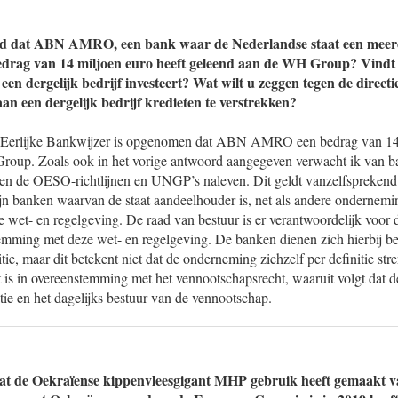
d dat ABN AMRO, een bank waar de Nederlandse staat een meerd
bedrag van 14 miljoen euro heeft geleend aan de WH Group? Vindt 
n dergelijk bedrijf investeert? Wat wilt u zeggen tegen de dir
aan een dergelijk bedrijf kredieten te verstrekken?
de Eerlijke Bankwijzer is opgenomen dat ABN AMRO een bedrag van 14 
oup. Zoals ook in het vorige antwoord aangegeven verwacht ik van ba
eiten de OESO-richtlijnen en UNGP’s naleven. Dit geldt vanzelfspreke
 banken waarvan de staat aandeelhouder is, net als andere ondernem
 wet- en regelgeving. De raad van bestuur is er verantwoordelijk voor
temming met deze wet- en regelgeving. De banken dienen zich hierbij be
tie, maar dit betekent niet dat de onderneming zichzelf per definitie s
 is in overeenstemming met het vennootschapsrecht, waaruit volgt dat d
atie en het dagelijks bestuur van de vennootschap.
dat de Oekraïense kippenvleesgigant MHP gebruik heeft gemaakt v