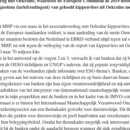
rdrag met Oekraïne, waardoor de Europese Commissie in 2019 heef
quotum (tariefcontingent) van gekoeld kippenvlees uit Oekraïne me
 MHP via een maas in het associatieverdrag met Oekraïne kippenvlee
n de Europese standaarden voldoet, is naar aanleiding van de motie O
er unaniem besloten dat Nederland in EBRD-verband altijd tegen zal 
 MHP, en ook tegen de verhoging van de export van kippenvlees uit Oe
 naar 70 miljoen kilo.
 in het antwoord op de vragen 2 en 3, verwacht ik van banken dat zij b
iten de OESO-richtlijnen en UNGP’s naleven, dat zij gepaste zorgvuldig
maken van de voorhanden zijnde informatie over ESG-thema’s. Banken, e
 geven aan het naleven van deze richtlijnen en op basis daarvan financ
ringskeuzes van banken zijn hun eigen verantwoordelijkheid en mij nie
enadrukken van het integreren van (internationaal) maatschappelijk ve
teiten in mijn gesprekken met de banken en in het kader van de IMVO-co
aarnaast is er binnen het Internationaal Maatschappelijk Verantwoord
rzekeringssector aan een themakader gewerkt voor dierenwelzijn. Dit t
ders die gelden voor dierenwelzijn en geeft handvatten aan verzekeraars 
un beleggingsbeleid. Omdat het themakader mogelijk ook interessant 
dit bij de banken onder de aandacht brengen wanneer dit stuk gepublicee