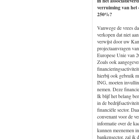
in het associatieve
verruiming van het 
250%?
Vanwege de vrees dat
verkopen dat niet aa
verwijst door uw Kam
projectaanvragen van
Europese Unie van 20
Zoals ook aangegeven
financieringsactivite
hierbij ook gebruik 
ING, moeten invulling
nemen. Deze financie
Ik blijf het belang b
in de bedrijfsactivi
financiële sector. D
convenant voor de ve
informatie over de ka
kunnen meenemen in h
bankensector, zal ik 