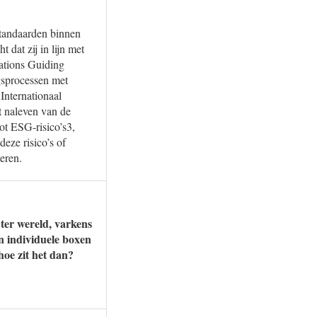
standaarden binnen
 dat zij in lijn met
ations Guiding
gsprocessen met
 Internationaal
 naleven van de
ot ESG-risico’s3,
eze risico’s of
eren.
ter wereld, varkens
n individuele boxen
hoe zit het dan?