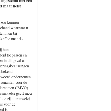
t ingestemd met een
t maar liefst
s zou kunnen
uwehand waarnaar u
stemmen bij
kraïne naar de
ij hun
heid toepassen en
n in dit geval aan
ieringsbeslissingen
t bekend.
rantwoord ondernemen
nvenanten voor de
 Ondernemen (IMVO)
hemakader geeft meer
hoe zij dierenwelzijn
is voor de
rd is.