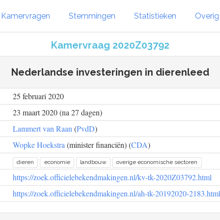
Kamervragen
Stemmingen
Statistieken
Overi
Kamervraag 2020Z03792
Nederlandse investeringen in dierenleed
25 februari 2020
23 maart 2020 (na 27 dagen)
Lammert van Raan
(
PvdD
)
Wopke Hoekstra
(minister financiën) (
CDA
)
dieren
economie
landbouw
overige economische sectoren
https://zoek.officielebekendmakingen.nl/kv-tk-2020Z03792.html
https://zoek.officielebekendmakingen.nl/ah-tk-20192020-2183.htm