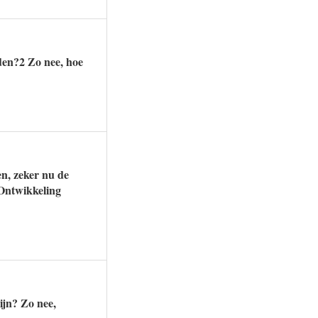
den?2 Zo nee, hoe
en, zeker nu de
Ontwikkeling
ijn? Zo nee,