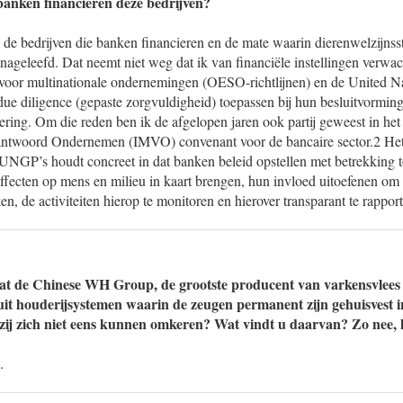
anken financieren deze bedrijven?
n de bedrijven die banken financieren en de mate waarin dierenwelzijns
nageleefd. Dat neemt niet weg dat ik van financiële instellingen verwacht
voor multinationale ondernemingen (OESO-richtlijnen) en de United N
ue diligence (gepaste zorgvuldigheid) toepassen bij hun besluitvormin
iering. Om die reden ben ik de afgelopen jaren ook partij geweest in het
antwoord Ondernemen (IMVO) convenant voor de bancaire sector.2 Het
UNGP’s houdt concreet in dat banken beleid opstellen met betrekking t
effecten op mens en milieu in kaart brengen, hun invloed uitoefenen om d
, de activiteiten hierop te monitoren en hierover transparant te rapport
at de Chinese WH Group, de grootste producent van varkensvlees 
uit houderijsystemen waarin de zeugen permanent zijn gehuisvest i
t zij zich niet eens kunnen omkeren? Wat vindt u daarvan? Zo nee, 
.