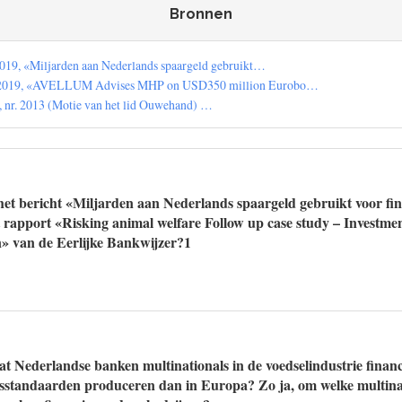
Bronnen
019, «Miljarden aan Nederlands spaargeld gebruikt…
 2019, «AVELLUM Advises MHP on USD350 million Eurobo…
 nr. 2013 (Motie van het lid Ouwehand) …
et bericht «Miljarden aan Nederlands spaargeld gebruikt voor fin
t rapport «Risking animal welfare Follow up case study – Investme
» van de Eerlijke Bankwijzer?1
at Nederlandse banken multinationals in de voedselindustrie finan
nsstandaarden produceren dan in Europa? Zo ja, om welke multinat