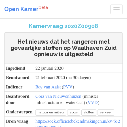
beta
Open Kamer
Kamervraag 2020Z00908
Het nieuws dat het rangeren met
gevaarlijke stoffen op Waalhaven Zuid
opnieuw is uitgesteld
Ingediend
22 januari 2020
Beantwoord
21 februari 2020 (na 30 dagen)
Indiener
Roy van Aalst
(
PVV
)
Beantwoord
Cora van Nieuwenhuizen
(minister
door
infrastructuur en waterstaat) (
VVD
)
Onderwerpen
natuur en milieu
spoor
stoffen
verkeer
Bron vraag
https://zoek.officielebekendmakingen.nl/kv-tk-2